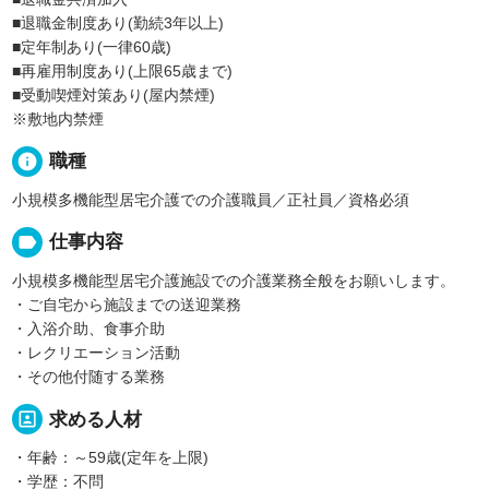
■退職金制度あり(勤続3年以上)
■定年制あり(一律60歳)
■再雇用制度あり(上限65歳まで)
■受動喫煙対策あり(屋内禁煙)
※敷地内禁煙
info
職種
小規模多機能型居宅介護での介護職員／正社員／資格必須
label
仕事内容
小規模多機能型居宅介護施設での介護業務全般をお願いします。
・ご自宅から施設までの送迎業務
・入浴介助、食事介助
・レクリエーション活動
・その他付随する業務
portrait
求める人材
・年齢：～59歳(定年を上限)
・学歴：不問