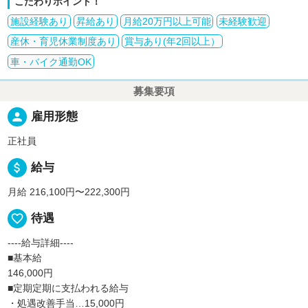
こだわりポイント！
施設経験あり
昇給あり
月給20万円以上可能
未経験歓迎
産休・育児休業制度あり
賞与あり(年2回以上）
車・バイク通勤OK
募集要項
person
雇用形態
正社員
attach_money
給与
月給 216,100円〜222,300円
favorite_border
待遇
----給与詳細----
■基本給
146,000円
■定期定期に支払われる給与
・処遇改善手当…15,000円