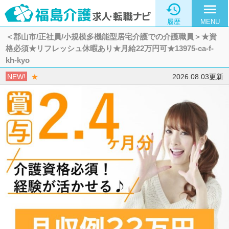

menu
履歴
MENU
＜郡山市/正社員/小規模多機能型居宅介護での介護職員＞★資
格必須★リフレッシュ休暇あり★月給22万円可★13975-ca-f-
kh-kyo
NEW!
★
2026.08.03更新