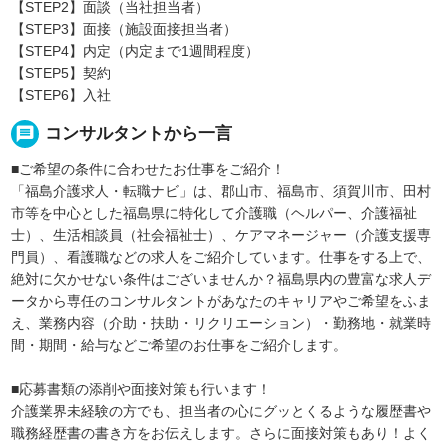
【STEP2】面談（当社担当者）
【STEP3】面接（施設面接担当者）
【STEP4】内定（内定まで1週間程度）
【STEP5】契約
【STEP6】入社
message
コンサルタントから一言
■ご希望の条件に合わせたお仕事をご紹介！
「福島介護求人・転職ナビ」は、郡山市、福島市、須賀川市、田村
市等を中心とした福島県に特化して介護職（ヘルパー、介護福祉
士）、生活相談員（社会福祉士）、ケアマネージャー（介護支援専
門員）、看護職などの求人をご紹介しています。仕事をする上で、
絶対に欠かせない条件はございませんか？福島県内の豊富な求人デ
ータから専任のコンサルタントがあなたのキャリアやご希望をふま
え、業務内容（介助・扶助・リクリエーション）・勤務地・就業時
間・期間・給与などご希望のお仕事をご紹介します。
■応募書類の添削や面接対策も行います！
介護業界未経験の方でも、担当者の心にグッとくるような履歴書や
職務経歴書の書き方をお伝えします。さらに面接対策もあり！よく