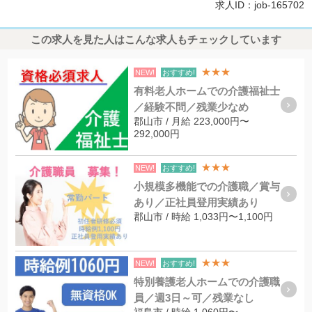
求人ID：job-165702
この求人を見た人はこんな求人もチェックしています
★★★
NEW!
おすすめ!
有料老人ホームでの介護福祉士
／経験不問／残業少なめ
郡山市 / 月給 223,000円〜
292,000円
★★★
NEW!
おすすめ!
小規模多機能での介護職／賞与
あり／正社員登用実績あり
郡山市 / 時給 1,033円〜1,100円
★★★
NEW!
おすすめ!
特別養護老人ホームでの介護職
員／週3日～可／残業なし
福島市 / 時給 1,060円〜