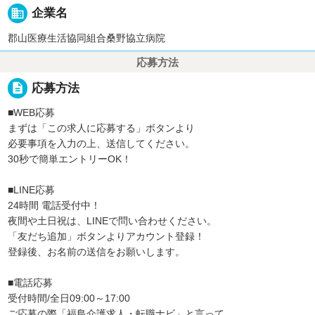
business
企業名
郡山医療生活協同組合桑野協立病院
応募方法
description
応募方法
■WEB応募
まずは「この求人に応募する」ボタンより
必要事項を入力の上、送信してください。
30秒で簡単エントリーOK！
■LINE応募
24時間 電話受付中！
夜間や土日祝は、LINEで問い合わせください。
「友だち追加」ボタンよりアカウント登録！
登録後、お名前の送信をお願いします。
■電話応募
受付時間/全日09:00～17:00
ご応募の際「福島介護求人・転職ナビ」と言って