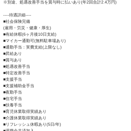
※別途、処遇改善手当を賞与時に払いあり(年2回合計2.4万円)
----待遇詳細----
■社会保険完備
(雇用・労災・健康・厚生)
■有給休暇(6ヶ月後10日支給)
■マイカー通勤可(無料駐車場あり)
■通勤手当：実費支給(上限なし)
■昇給あり
■賞与あり
■処遇改善手当
■特定改善手当
■支援手当
■支援補助金手当
■夜勤手当
■住宅手当
■扶養手当
■育児休業取得実績あり
■介護休業取得実績あり
■リフレッシュ休暇あり(5日/年)
■退職金共済加入