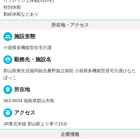
リフレッシュ休暇(5日/年)
特別休暇
勤続休暇などあり
所在地・アクセス
people
施設形態
小規模多機能型住宅介護
person_pin
勤務先・施設名
郡山医療生活協同組合桑野協立病院 小規模多機能型居宅介護ひなた
ぼっこ
place
所在地
963-8034 福島県郡山市島

アクセス
JR東北本線 郡山駅より車で15分
企業情報