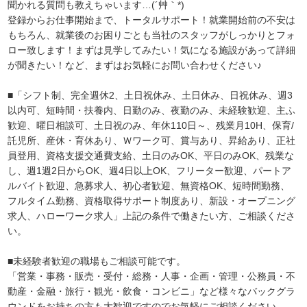
聞かれる質問も教えちゃいます…(´艸｀*)
登録からお仕事開始まで、トータルサポート！就業開始前の不安は
もちろん、就業後のお困りごとも当社のスタッフがしっかりとフォ
ロー致します！まずは見学してみたい！気になる施設があって詳細
が聞きたい！など、まずはお気軽にお問い合わせください♪
■「シフト制、完全週休2、土日祝休み、土日休み、日祝休み、週3
以内可、短時間・扶養内、日勤のみ、夜勤のみ、未経験歓迎、主ふ
歓迎、曜日相談可、土日祝のみ、年休110日～、残業月10H、保育/
託児所、産休・育休あり、Ｗワーク可、賞与あり、昇給あり、正社
員登用、資格支援交通費支給、土日のみOK、平日のみOK、残業な
し、週1週2日からOK、週4日以上OK、フリーター歓迎、パートア
ルバイト歓迎、急募求人、初心者歓迎、無資格OK、短時間勤務、
フルタイム勤務、資格取得サポート制度あり、新設・オープニング
求人、ハローワーク求人」上記の条件で働きたい方、ご相談くださ
い。
■未経験者歓迎の職場もご相談可能です。
「営業・事務・販売・受付・総務・人事・企画・管理・公務員・不
動産・金融・旅行・観光・飲食・コンビニ」など様々なバックグラ
ウンドをお持ちの方も大歓迎ですのでお気軽にご相談ください。