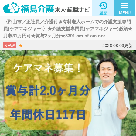

menu
履歴
MENU
〈郡山市／正社員／介護付き有料老人ホームでの介護支援専門
員(ケアマネジャー)〉★介護支援専門員(ケアマネジャー)必須★
月収31万円可★賞与2ヶ月分★8391-cm-nf-cm-nor
NEW!
★
2026.08.03更新