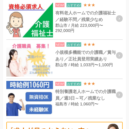
★★★
NEW!
おすすめ!
有料老人ホームでの介護福祉士
／経験不問／残業少なめ
郡山市 / 月給 223,000円〜
292,000円
★★★
NEW!
おすすめ!
小規模多機能での介護職／賞与
あり／正社員登用実績あり
郡山市 / 時給 1,033円〜1,100円
★★★
NEW!
おすすめ!
特別養護老人ホームでの介護職
員／週3日～可／残業なし
福島市 / 時給 1,060円〜