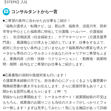
【STEP6】入社
message
コンサルタントから一言
■ご希望の条件に合わせたお仕事をご紹介！
「福島介護求人・転職ナビ」は、郡山市、福島市、須賀川市、田村
市等を中心とした福島県に特化して介護職（ヘルパー、介護福祉
士）、生活相談員（社会福祉士）、ケアマネージャー（介護支援専
門員）、看護職などの求人をご紹介しています。仕事をする上で、
絶対に欠かせない条件はございませんか？福島県内の豊富な求人デ
ータから専任のコンサルタントがあなたのキャリアやご希望をふま
え、業務内容（介助・扶助・リクリエーション）・勤務地・就業時
間・期間・給与などご希望のお仕事をご紹介します。
■応募書類の添削や面接対策も行います！
介護業界未経験の方でも、担当者の心にグッとくるような履歴書や
職務経歴書の書き方をお伝えします。さらに面接対策もあり！よく
聞かれる質問も教えちゃいます…(´艸｀*)
登録からお仕事開始まで、トータルサポート！就業開始前の不安は
もちろん、就業後のお困りごとも当社のスタッフがしっかりとフォ
ロー致します！まずは見学してみたい！気になる施設があって詳細