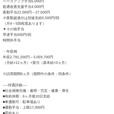
ベースアップ手当6,000円
処遇改善支援手当4,000円
夜勤手当22,000円～27,500円
※夜勤超過分は別途支給5,500円/回
（月4～5回程度あります）
▼その他手当
早遅手当500円/回
時間外手当
・年収例
年収2,791,200円～3,059,700円
（月給×12ヵ月）+賞与（基本給×3ヵ月）
※試用期間6ヵ月（期間中の条件：同条件）
----待遇詳細----
■社会保険完備：雇用・労災・健康・厚生
■有給休暇：6ヶ月後10日支給
■車通勤可：駐車場あり
■通勤手当：上限17,000円
■昇給あり