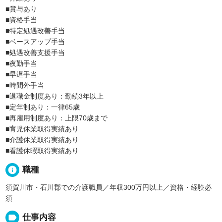
■賞与あり
■資格手当
■特定処遇改善手当
■ベースアップ手当
■処遇改善支援手当
■夜勤手当
■早遅手当
■時間外手当
■退職金制度あり：勤続3年以上
■定年制あり：一律65歳
■再雇用制度あり：上限70歳まで
■育児休業取得実績あり
■介護休業取得実績あり
■看護休暇取得実績あり
info
職種
須賀川市・石川郡での介護職員／年収300万円以上／資格・経験必
須
label
仕事内容