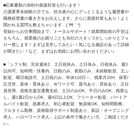
■応募書類の添削や面接対策も行います！
介護業界未経験の方でも、担当者の心にグッとくるような履歴書や
職務経歴書の書き方をお伝えします。さらに面接対策もあり！よく
聞かれる質問も教えちゃいます…(´艸｀*)
登録からお仕事開始まで、トータルサポート！就業開始前の不安は
もちろん、就業後のお困りごとも当社のスタッフがしっかりとフォ
ロー致します！まずは見学してみたい！気になる施設があって詳細
が聞きたい！など、まずはお気軽にお問い合わせください♪
■「シフト制、完全週休2、土日祝休み、土日休み、日祝休み、週3
以内可、短時間・扶養内、日勤のみ、夜勤のみ、未経験歓迎、主ふ
歓迎、曜日相談可、土日祝のみ、年休110日～、残業月10H、保育/
託児所、産休・育休あり、Ｗワーク可、賞与あり、昇給あり、正社
員登用、資格支援交通費支給、土日のみOK、平日のみOK、残業な
し、週1週2日からOK、週4日以上OK、フリーター歓迎、パートア
ルバイト歓迎、急募求人、初心者歓迎、無資格OK、短時間勤務、
フルタイム勤務、資格取得サポート制度あり、新設・オープニング
求人、ハローワーク求人」上記の条件で働きたい方、ご相談くださ
い。