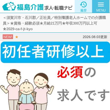

menu
履歴
MENU
＜須賀川市・石川郡／正社員／特別養護老人ホームでの介護職
員＞★資格・経験必須★月給21万円★年収300万円以上可
★2029-ca-f-jt-kyo
NEW!
★
2026.08.03更新