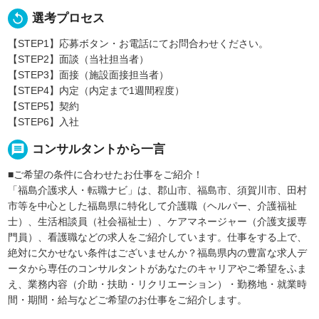
replay
選考プロセス
【STEP1】応募ボタン・お電話にてお問合わせください。
【STEP2】面談（当社担当者）
【STEP3】面接（施設面接担当者）
【STEP4】内定（内定まで1週間程度）
【STEP5】契約
【STEP6】入社
message
コンサルタントから一言
■ご希望の条件に合わせたお仕事をご紹介！
「福島介護求人・転職ナビ」は、郡山市、福島市、須賀川市、田村
市等を中心とした福島県に特化して介護職（ヘルパー、介護福祉
士）、生活相談員（社会福祉士）、ケアマネージャー（介護支援専
門員）、看護職などの求人をご紹介しています。仕事をする上で、
絶対に欠かせない条件はございませんか？福島県内の豊富な求人デ
ータから専任のコンサルタントがあなたのキャリアやご希望をふま
え、業務内容（介助・扶助・リクリエーション）・勤務地・就業時
間・期間・給与などご希望のお仕事をご紹介します。