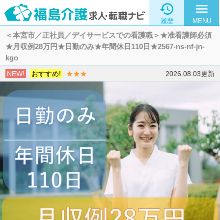

menu
履歴
MENU
＜本宮市／正社員／デイサービスでの看護職＞★准看護師必須
★月収例28万円★日勤のみ★年間休日110日★2567-ns-nf-jn-
kgo
NEW!
おすすめ!
★★★
2026.08.03更新