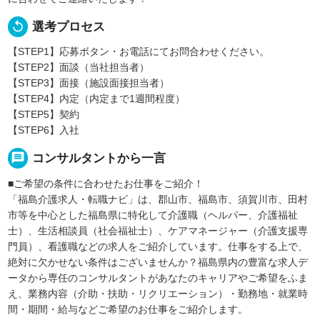
replay
選考プロセス
【STEP1】応募ボタン・お電話にてお問合わせください。
【STEP2】面談（当社担当者）
【STEP3】面接（施設面接担当者）
【STEP4】内定（内定まで1週間程度）
【STEP5】契約
【STEP6】入社
message
コンサルタントから一言
■ご希望の条件に合わせたお仕事をご紹介！
「福島介護求人・転職ナビ」は、郡山市、福島市、須賀川市、田村
市等を中心とした福島県に特化して介護職（ヘルパー、介護福祉
士）、生活相談員（社会福祉士）、ケアマネージャー（介護支援専
門員）、看護職などの求人をご紹介しています。仕事をする上で、
絶対に欠かせない条件はございませんか？福島県内の豊富な求人デ
ータから専任のコンサルタントがあなたのキャリアやご希望をふま
え、業務内容（介助・扶助・リクリエーション）・勤務地・就業時
間・期間・給与などご希望のお仕事をご紹介します。