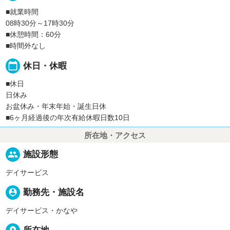
■就業時間
08時30分～17時30分
■休憩時間：60分
■時間外なし
calendar_today
休日・休暇
■休日
日休み
お盆休み・年末年始・誕生日休
■6ヶ月経過後の年次有給休暇日数10日
所在地・アクセス
people
施設形態
デイサービス
person_pin
勤務先・施設名
デイサービス・かなや