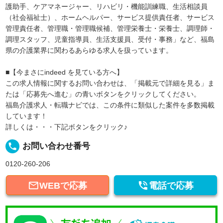
護助手、ケアマネージャー、リハビリ・機能訓練職、生活相談員
（社会福祉士）、ホームヘルパー、サービス提供責任者、サービス
管理責任者、管理職・管理職候補、管理栄養士・栄養士、調理師・
調理スタッフ、児童指導員、生活支援員、受付・事務」など、福島
県の介護業界に関わるあらゆる求人を扱っています。
■【今まさにindeed を見ている方へ】
この求人情報に関するお問い合わせは、「掲載元で詳細を見る」ま
たは「応募先へ進む」の青いボタンをクリックしてください。
福島介護求人・転職ナビでは、この条件に類似した案件を多数掲載
しています！
詳しくは・・・下記ボタンをクリック♪
local_phone
お問い合わせ番号
0120-260-206


WEBで応募
電話で応募