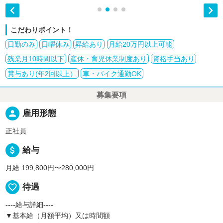


こだわりポイント！
日勤のみ
日曜休み
昇給あり
月給20万円以上可能
残業月10時間以下
産休・育児休業制度あり
資格手当あり
賞与あり(年2回以上）
車・バイク通勤OK
募集要項
person
雇用形態
正社員
attach_money
給与
月給 199,800円〜280,000円
favorite_border
待遇
----給与詳細----
▼基本給（月額平均）又は時間額