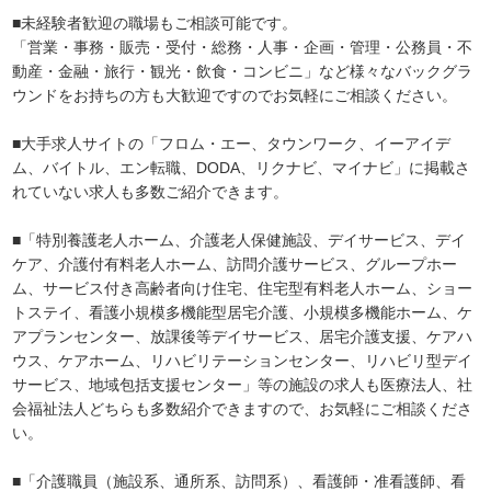
■未経験者歓迎の職場もご相談可能です。
「営業・事務・販売・受付・総務・人事・企画・管理・公務員・不
動産・金融・旅行・観光・飲食・コンビニ」など様々なバックグラ
ウンドをお持ちの方も大歓迎ですのでお気軽にご相談ください。
■大手求人サイトの「フロム・エー、タウンワーク、イーアイデ
ム、バイトル、エン転職、DODA、リクナビ、マイナビ」に掲載さ
れていない求人も多数ご紹介できます。
■「特別養護老人ホーム、介護老人保健施設、デイサービス、デイ
ケア、介護付有料老人ホーム、訪問介護サービス、グループホー
ム、サービス付き高齢者向け住宅、住宅型有料老人ホーム、ショー
トステイ、看護小規模多機能型居宅介護、小規模多機能ホーム、ケ
アプランセンター、放課後等デイサービス、居宅介護支援、ケアハ
ウス、ケアホーム、リハビリテーションセンター、リハビリ型デイ
サービス、地域包括支援センター」等の施設の求人も医療法人、社
会福祉法人どちらも多数紹介できますので、お気軽にご相談くださ
い。
■「介護職員（施設系、通所系、訪問系）、看護師・准看護師、看