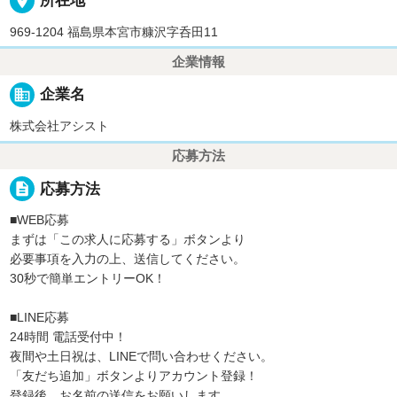
place
所在地
969-1204 福島県本宮市糠沢字呑田11
企業情報
business
企業名
株式会社アシスト
応募方法
description
応募方法
■WEB応募
まずは「この求人に応募する」ボタンより
必要事項を入力の上、送信してください。
30秒で簡単エントリーOK！
■LINE応募
24時間 電話受付中！
夜間や土日祝は、LINEで問い合わせください。
「友だち追加」ボタンよりアカウント登録！
登録後、お名前の送信をお願いします。