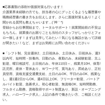
■応募書類の添削や面接対策も行います！
介護業界未経験の方でも、担当者の心にグッとくるような履歴書や
職務経歴書の書き方をお伝えします。さらに面接対策もあり！よく
聞かれる質問も教えちゃいます…(´艸｀*)
登録からお仕事開始まで、トータルサポート！就業開始前の不安は
もちろん、就業後のお困りごとも当社のスタッフがしっかりとフォ
ロー致します！まずは見学してみたい！気になる施設があって詳細
が聞きたい！など、まずはお気軽にお問い合わせください♪
■「シフト制、完全週休2、土日祝休み、土日休み、日祝休み、週3
以内可、短時間・扶養内、日勤のみ、夜勤のみ、未経験歓迎、主ふ
歓迎、曜日相談可、土日祝のみ、年休110日～、残業月10H、保育/
託児所、産休・育休あり、Ｗワーク可、賞与あり、昇給あり、正社
員登用、資格支援交通費支給、土日のみOK、平日のみOK、残業な
し、週1週2日からOK、週4日以上OK、フリーター歓迎、パートア
ルバイト歓迎、急募求人、初心者歓迎、無資格OK、短時間勤務、
フルタイム勤務、資格取得サポート制度あり、新設・オープニング
求人、ハローワーク求人」上記の条件で働きたい方、ご相談くださ
い。