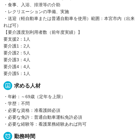
・食事、入浴、排泄等の介助
・レクリエーションの準備、実施
・送迎（軽自動車または普通自動車を使用）範囲：本宮市内（出来
れば可）
【要介護度別利用者数（前年度実績）】
要支援2：1人
要介護1：2人
要介護2：5人
要介護3：4人
要介護4：4人
要介護5：1人
portrait
求める人材
・年齢：～69歳（定年を上限）
・学歴：不問
・必要な資格：准看護師必須
・必要な免許：普通自動車運転免許必須
・必要な経験等：看護業務経験あれば尚可

勤務時間