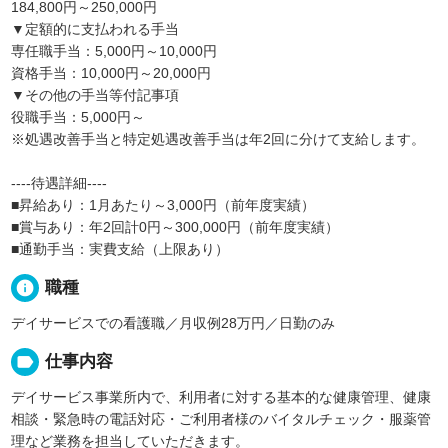
184,800円～250,000円
▼定額的に支払われる手当
専任職手当：5,000円～10,000円
資格手当：10,000円～20,000円
▼その他の手当等付記事項
役職手当：5,000円～
※処遇改善手当と特定処遇改善手当は年2回に分けて支給します。
----待遇詳細----
■昇給あり：1月あたり～3,000円（前年度実績）
■賞与あり：年2回計0円～300,000円（前年度実績）
■通勤手当：実費支給（上限あり）
info
職種
デイサービスでの看護職／月収例28万円／日勤のみ
label
仕事内容
デイサービス事業所内で、利用者に対する基本的な健康管理、健康
相談・緊急時の電話対応・ご利用者様のバイタルチェック・服薬管
理など業務を担当していただきます。