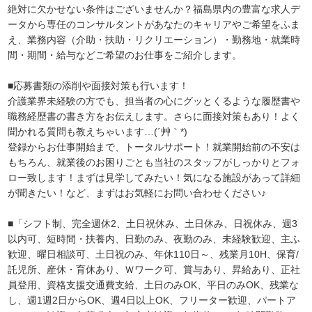
絶対に欠かせない条件はございませんか？福島県内の豊富な求人デ
ータから専任のコンサルタントがあなたのキャリアやご希望をふま
え、業務内容（介助・扶助・リクリエーション）・勤務地・就業時
間・期間・給与などご希望のお仕事をご紹介します。
■応募書類の添削や面接対策も行います！
介護業界未経験の方でも、担当者の心にグッとくるような履歴書や
職務経歴書の書き方をお伝えします。さらに面接対策もあり！よく
聞かれる質問も教えちゃいます…(´艸｀*)
登録からお仕事開始まで、トータルサポート！就業開始前の不安は
もちろん、就業後のお困りごとも当社のスタッフがしっかりとフォ
ロー致します！まずは見学してみたい！気になる施設があって詳細
が聞きたい！など、まずはお気軽にお問い合わせください♪
■「シフト制、完全週休2、土日祝休み、土日休み、日祝休み、週3
以内可、短時間・扶養内、日勤のみ、夜勤のみ、未経験歓迎、主ふ
歓迎、曜日相談可、土日祝のみ、年休110日～、残業月10H、保育/
託児所、産休・育休あり、Ｗワーク可、賞与あり、昇給あり、正社
員登用、資格支援交通費支給、土日のみOK、平日のみOK、残業な
し、週1週2日からOK、週4日以上OK、フリーター歓迎、パートア