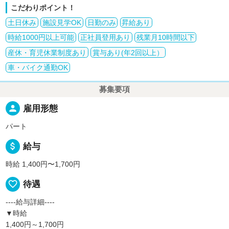
こだわりポイント！
土日休み
施設見学OK
日勤のみ
昇給あり
時給1000円以上可能
正社員登用あり
残業月10時間以下
産休・育児休業制度あり
賞与あり(年2回以上）
車・バイク通勤OK
募集要項
person
雇用形態
パート
attach_money
給与
時給 1,400円〜1,700円
favorite_border
待遇
----給与詳細----
▼時給
1,400円～1,700円