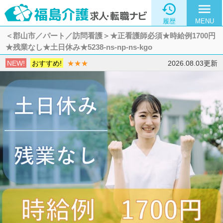

menu
履歴
MENU
＜郡山市／パート／訪問看護＞★正看護師必須★時給例1700円
★残業なし★土日休み★5238-ns-np-ns-kgo
NEW!
おすすめ!
★★★
2026.08.03更新