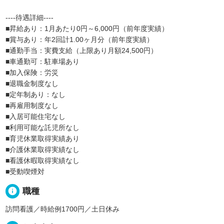
----待遇詳細----
■昇給あり：1月あたり0円～6,000円（前年度実績）
■賞与あり：年2回計1.00ヶ月分（前年度実績）
■通勤手当：実費支給（上限あり月額24,500円）
■車通勤可：駐車場あり
■加入保険：労災
■退職金制度なし
■定年制あり：なし
■再雇用制度なし
■入居可能住宅なし
■利用可能な託児所なし
■育児休業取得実績あり
■介護休業取得実績なし
■看護休暇取得実績なし
■受動喫煙対
info
職種
訪問看護／時給例1700円／土日休み