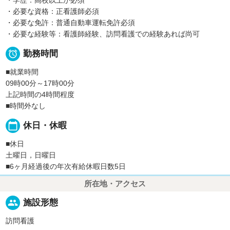
・必要な資格：正看護師必須
・必要な免許：普通自動車運転免許必須
・必要な経験等：看護師経験、訪問看護での経験あれば尚可

勤務時間
■就業時間
09時00分～17時00分
上記時間の4時間程度
■時間外なし
calendar_today
休日・休暇
■休日
土曜日，日曜日
■6ヶ月経過後の年次有給休暇日数5日
所在地・アクセス
people
施設形態
訪問看護