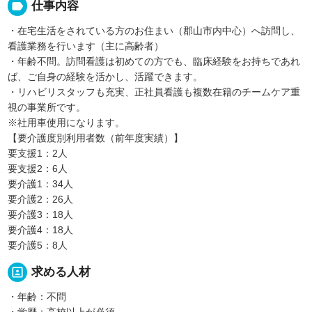
label
仕事内容
・在宅生活をされている方のお住まい（郡山市内中心）へ訪問し、
看護業務を行います（主に高齢者）
・年齢不問。訪問看護は初めての方でも、臨床経験をお持ちであれ
ば、ご自身の経験を活かし、活躍できます。
・リハビリスタッフも充実、正社員看護も複数在籍のチームケア重
視の事業所です。
※社用車使用になります。
【要介護度別利用者数（前年度実績）】
要支援1：2人
要支援2：6人
要介護1：34人
要介護2：26人
要介護3：18人
要介護4：18人
要介護5：8人
portrait
求める人材
・年齢：不問
・学歴：高校以上が必須