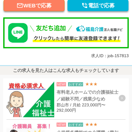


WEBで応募
電話で応募
求人ID：job-157813
この求人を見た人はこんな求人もチェックしています
★★★
NEW!
おすすめ!
有料老人ホームでの介護福祉士
／経験不問／残業少なめ
郡山市 / 月給 223,000円〜
292,000円
★★★
NEW!
おすすめ!