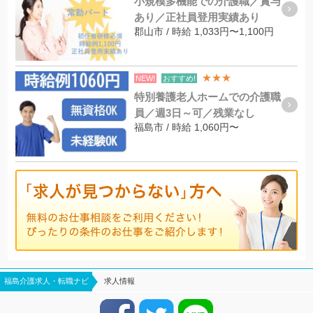
小規模多機能での介護職／賞与
あり／正社員登用実績あり
郡山市 / 時給 1,033円〜1,100円
★★★
NEW!
おすすめ!
特別養護老人ホームでの介護職
員／週3日～可／残業なし
福島市 / 時給 1,060円〜
福島介護求人・転職ナビ
求人情報