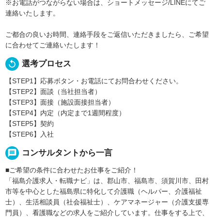
※お電話がつながらない場合は、ショートメッセージ/LINEにてご
連絡いたします。
ご都合の良いお時間、連絡手段をご返信いただきましたら、ご希望
に合わせてご連絡いたします！
replay
選考プロセス
【STEP1】応募ボタン・お電話にてお問合わせください。
【STEP2】面談（当社担当者）
【STEP3】面接（施設面接担当者）
【STEP4】内定（内定まで1週間程度）
【STEP5】契約
【STEP6】入社
message
コンサルタントから一言
■ご希望の条件に合わせたお仕事をご紹介！
「福島介護求人・転職ナビ」は、郡山市、福島市、須賀川市、田村
市等を中心とした福島県に特化して介護職（ヘルパー、介護福祉
士）、生活相談員（社会福祉士）、ケアマネージャー（介護支援専
門員）、看護職などの求人をご紹介しています。仕事をする上で、