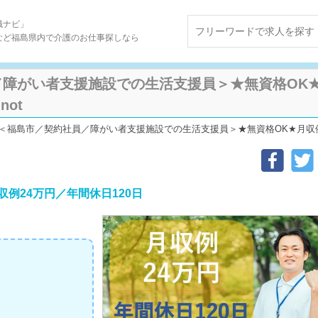
職ナビ」
など福島県内で介護のお仕事探しなら
障がい者支援施設での生活支援員＞★無資格OK★月
not
＜福島市／契約社員／障がい者支援施設での生活支援員＞★無資格OK★月収例24万円★年
例24万円／年間休日120日