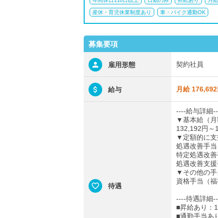
年間休日110日以上
日勤のみ
昇給あり
月給
産休・育児休業制度あり
車・バイク通勤OK
募集要項
契約社員
雇用形態
月給 176,69
給与
----給与詳細--
▼基本給（月
132,192円～1
▼定額的に支
処遇改善手当：3
特定処遇改善手
処遇改善支援手
▼その他の手
資格手当（福祉
待遇
----待遇詳細--
■昇給あり：1
■通勤手当あ