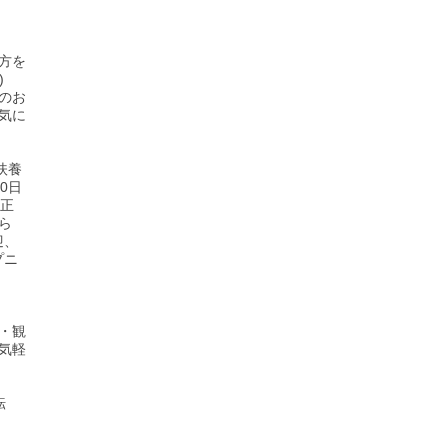
方を
)
のお
気に
扶養
0日
、正
ら
迎、
プニ
・観
気軽
転