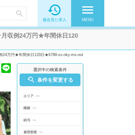

menu

最近見た求人
MENU
収例24万円★年間休日120
間休日120日★6788-ss-nky-ms-not
選択中の検索条件

条件を変更する
---
エリア
---
職種
---
給与
---
雇用形態