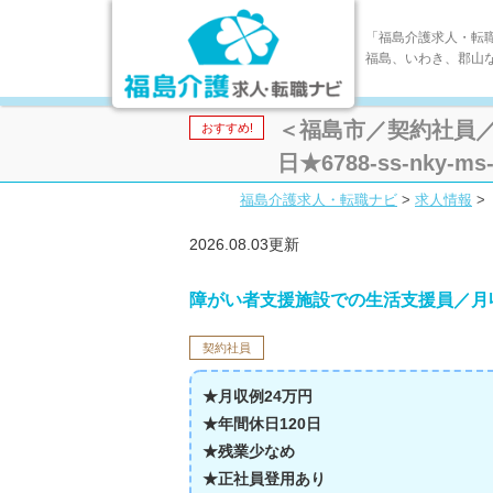
「福島介護求人・転
福島、いわき、郡山
＜福島市／契約社員／
おすすめ!
日★6788-ss-nky-ms-
福島介護求人・転職ナビ
>
求人情報
>
2026.08.03更新
障がい者支援施設での生活支援員／月収
契約社員
★月収例24万円
★年間休日120日
★残業少なめ
★正社員登用あり