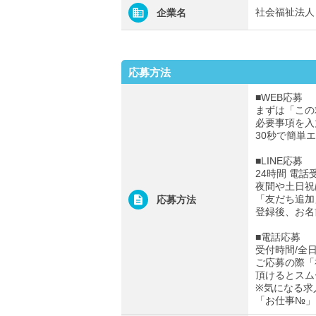
社会福祉法人
企業名
応募方法
■WEB応募
まずは「この
必要事項を入
30秒で簡単
■LINE応募
24時間 電話
夜間や土日祝
「友だち追加
応募方法
登録後、お名
■電話応募
受付時間/全日0
ご応募の際「
頂けるとスム
※気になる求
「お仕事№」