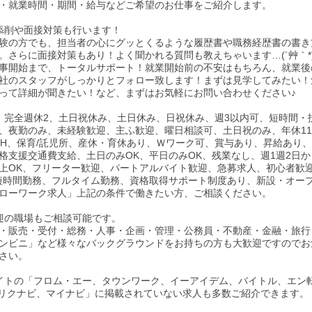
・就業時間・期間・給与などご希望のお仕事をご紹介します。
添削や面接対策も行います！
験の方でも、担当者の心にグッとくるような履歴書や職務経歴書の書き
。さらに面接対策もあり！よく聞かれる質問も教えちゃいます…(´艸｀*
事開始まで、トータルサポート！就業開始前の不安はもちろん、就業後
社のスタッフがしっかりとフォロー致します！まずは見学してみたい！
って詳細が聞きたい！など、まずはお気軽にお問い合わせください♪
、完全週休2、土日祝休み、土日休み、日祝休み、週3以内可、短時間・
、夜勤のみ、未経験歓迎、主ふ歓迎、曜日相談可、土日祝のみ、年休11
0H、保育/託児所、産休・育休あり、Ｗワーク可、賞与あり、昇給あり
格支援交通費支給、土日のみOK、平日のみOK、残業なし、週1週2日か
以上OK、フリーター歓迎、パートアルバイト歓迎、急募求人、初心者歓
短時間勤務、フルタイム勤務、資格取得サポート制度あり、新設・オー
ローワーク求人」上記の条件で働きたい方、ご相談ください。
迎の職場もご相談可能です。
・販売・受付・総務・人事・企画・管理・公務員・不動産・金融・旅行
ンビニ」など様々なバックグラウンドをお持ちの方も大歓迎ですのでお
さい。
イトの「フロム・エー、タウンワーク、イーアイデム、バイトル、エン
、リクナビ、マイナビ」に掲載されていない求人も多数ご紹介できます。