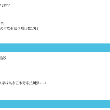
均3時間
0日
後の年次有給休暇日数10日
施設
 福島県福島市笹木野字払川添23-1