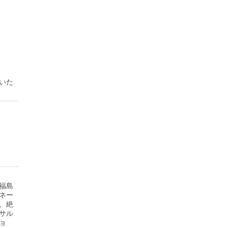
いた
福島
ネー
、絶
サル
ョ