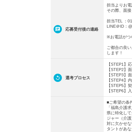
担当よりお電
その際、面接
担当TEL ：012
LINE＠ID：@t
応募受付後の連絡
※お電話がつ
ご都合の良い
します！
【STEP1
【STEP2
【STEP3
選考プロセス
【STEP4
【STEP5】
【STEP6】
■ご希望の条
「福島介護求
県に特化して
ジャー（介護
対に欠かせな
タントがあな