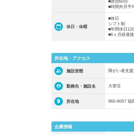
■休憩60分
■時間外月平
■休日
シフト制
休日・休暇
■年間休日12
■6ヶ月経過
所在地・アクセス
障がい者支援
施設形態
大萱荘
勤務先・施設名
960-8057
所在地
企業情報