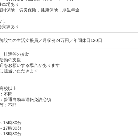
駐車場あり
雇用保険，労災保険，健康保険，厚生年金
し
なし
得実績あり
施設での生活支援員／月収例24万円／年間休日120日
、排泄等の介助
活動の支援
迎をお願いする場合があります
に担当いただきます
高校以上
：不問
：普通自動車運転免許必須
等：不問
～15時30分
～17時30分
～18時30分