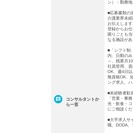
ン）・勤務地
■応募書類の
介護業界未経
お伝えします
登録からお仕
困りごとも当
なる施設があ
■「シフト制
内、日勤のみ
～、残業月1
社員登用、資
OK、週4日
無資格OK、
ング求人、ハ
■未経験者歓
「営業・事務
コンサルタントか
光・飲食・コ
ら一言
にご相談くだ
■大手求人サ
職、DODA