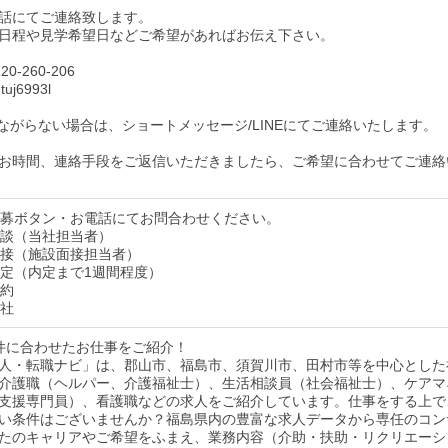
話にてご連絡致します。
日程や見学希望日などご希望があればお伝え下さい。
0-260-206
uj6993l
ながらない場合は、ショートメッセージ/LINEにてご連絡いたします。
お時間、連絡手段をご返信いただきましたら、ご希望に合わせてご連絡
】応募ボタン・お電話にてお問合わせください。
】面談（当社担当者）
】面接（施設面接担当者）
】内定（内定まで1週間程度）
契約
入社
件に合わせたお仕事をご紹介！
人・転職ナビ」は、郡山市、福島市、須賀川市、田村市等を中心とした
介護職（ヘルパー、介護福祉士）、生活相談員（社会福祉士）、ケアマ
支援専門員）、看護職などの求人をご紹介しています。仕事をする上で
い条件はございませんか？福島県内の豊富な求人データから専任のコン
たのキャリアやご希望をふまえ、業務内容（介助・扶助・リクリエーシ