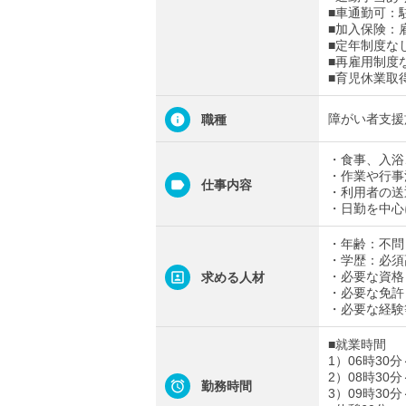
■車通勤可：
■加入保険：
■定年制度な
■再雇用制度
■育児休業取
障がい者支援
職種
・食事、入浴
・作業や行事
仕事内容
・利用者の送
・日勤を中心
・年齢：不問
・学歴：必須
・必要な資格
求める人材
・必要な免許
・必要な経験
■就業時間
1）06時30分
2）08時30分
勤務時間
3）09時30分