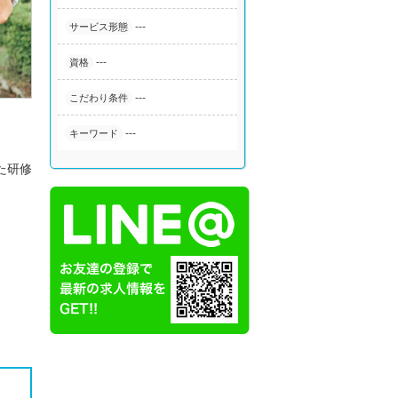
---
サービス形態
---
資格
---
こだわり条件
---
キーワード
た研修