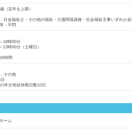
9歳（定年を上限）
：社会福祉士・その他の福祉・介護関係資格・社会福祉主事いずれか必
等：不問
～18時00分
分～13時00分（土曜日）
均5時間
，その他
8日
後の年次有給休暇日数10日
ホーム