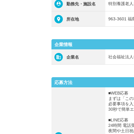
特別養護老人
勤務先・施設名
963-360
所在地
企業情報
社会福祉法人
企業名
応募方法
■WEB応募
まずは「この
必要事項を入
30秒で簡単
■LINE応募
24時間 電話
夜間や土日祝