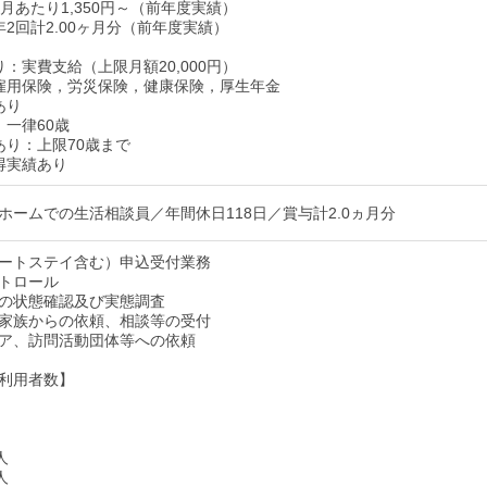
月あたり1,350円～（前年度実績）
年2回計2.00ヶ月分（前年度実績）
：実費支給（上限月額20,000円）
雇用保険，労災保険，健康保険，厚生年金
あり
：一律60歳
あり：上限70歳まで
得実績あり
ホームでの生活相談員／年間休日118日／賞与計2.0ヵ月分
ートステイ含む）申込受付業務
トロール
の状態確認及び実態調査
家族からの依頼、相談等の受付
ア、訪問活動団体等への依頼
利用者数】
人
人