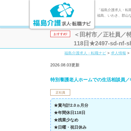
「福島介護求人・転
福島、いわき、郡山
＜田村市／正社員／特
おすすめ!
118日★2497-sd-nf-s
福島介護求人・転職ナビ
>
求人情報
>
2026.08.03更新
特別養護老人ホームでの生活相談員／年
正社員
★賞与計2.0ヵ月分
★年間休日118日
★残業少なめ
★日曜・祝日休み