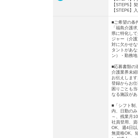
【STEP5】
【STEP6】
■ご希望の条
「福島介護求
県に特化して
ジャー（介護
対に欠かせな
タントがあな
ン）・勤務地
■応募書類の
介護業界未経
お伝えします
登録からお仕
困りごとも当
なる施設があ
■「シフト制
内、日勤のみ
～、残業月1
社員登用、資
OK、週4日
無資格OK、