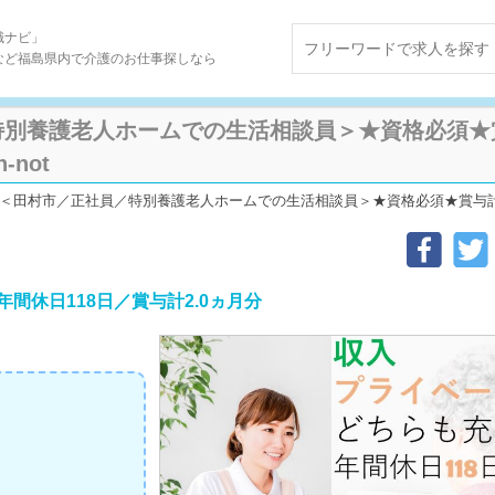
職ナビ」
など福島県内で介護のお仕事探しなら
別養護老人ホームでの生活相談員＞★資格必須★賞
h-not
＜田村市／正社員／特別養護老人ホームでの生活相談員＞★資格必須★賞与計2.0ヵ月分★
間休日118日／賞与計2.0ヵ月分