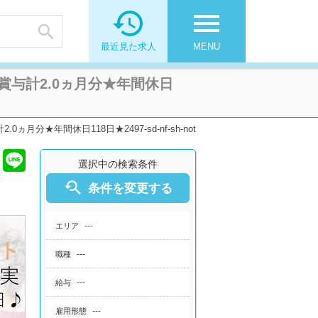

menu

最近見た求人
MENU
与計2.0ヵ月分★年間休日
年間休日118日★2497-sd-nf-sh-not
選択中の検索条件

条件を変更する
---
エリア
---
職種
---
給与
---
雇用形態