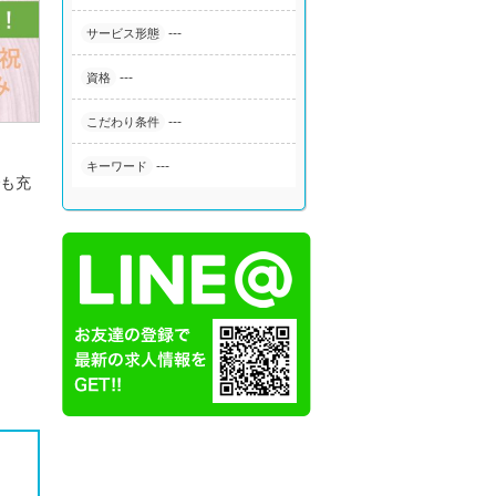
---
サービス形態
---
資格
---
こだわり条件
---
キーワード
でも充