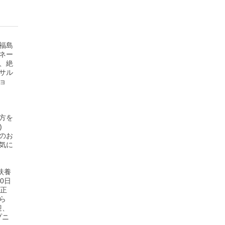
福島
ネー
、絶
サル
ョ
方を
)
のお
気に
扶養
0日
、正
ら
迎、
プニ