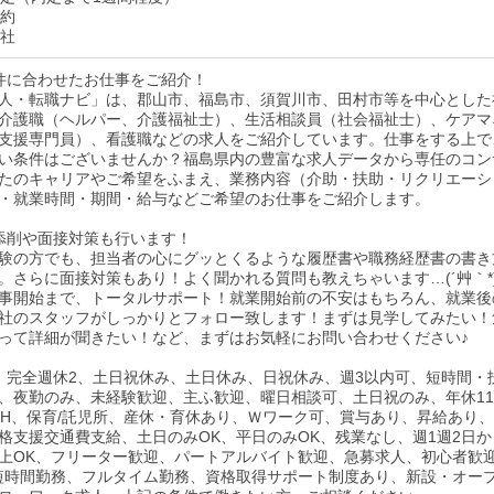
契約
入社
件に合わせたお仕事をご紹介！
人・転職ナビ」は、郡山市、福島市、須賀川市、田村市等を中心とした
介護職（ヘルパー、介護福祉士）、生活相談員（社会福祉士）、ケアマ
支援専門員）、看護職などの求人をご紹介しています。仕事をする上で
い条件はございませんか？福島県内の豊富な求人データから専任のコン
たのキャリアやご希望をふまえ、業務内容（介助・扶助・リクリエーシ
・就業時間・期間・給与などご希望のお仕事をご紹介します。
添削や面接対策も行います！
験の方でも、担当者の心にグッとくるような履歴書や職務経歴書の書き
。さらに面接対策もあり！よく聞かれる質問も教えちゃいます…(´艸｀*
事開始まで、トータルサポート！就業開始前の不安はもちろん、就業後
社のスタッフがしっかりとフォロー致します！まずは見学してみたい！
って詳細が聞きたい！など、まずはお気軽にお問い合わせください♪
、完全週休2、土日祝休み、土日休み、日祝休み、週3以内可、短時間・
、夜勤のみ、未経験歓迎、主ふ歓迎、曜日相談可、土日祝のみ、年休11
0H、保育/託児所、産休・育休あり、Ｗワーク可、賞与あり、昇給あり
格支援交通費支給、土日のみOK、平日のみOK、残業なし、週1週2日か
以上OK、フリーター歓迎、パートアルバイト歓迎、急募求人、初心者歓
短時間勤務、フルタイム勤務、資格取得サポート制度あり、新設・オー