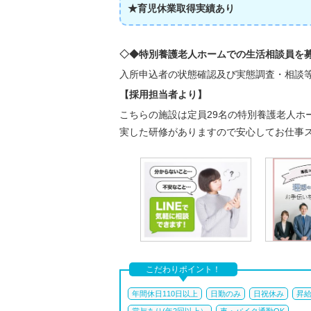
★育児休業取得実績あり
◇◆特別養護老人ホームでの生活相談員を
入所申込者の状態確認及び実態調査・相談
【採用担当者より】
こちらの施設は定員29名の特別養護老人ホ
実した研修がありますので安心してお仕事
こだわりポイント！
年間休日110日以上
日勤のみ
日祝休み
昇