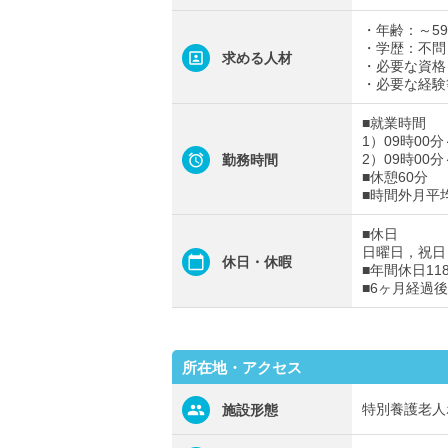
・年齢：～5
・学歴：不問
求める人材
・必要な資格
・必要な経験
■就業時間
1）09時00分
2）09時00
勤務時間
■休憩60分
■時間外月平
■休日
日曜日，祝日
休日・休暇
■年間休日11
■6ヶ月経過
所在地・アクセス
特別養護老人
施設形態