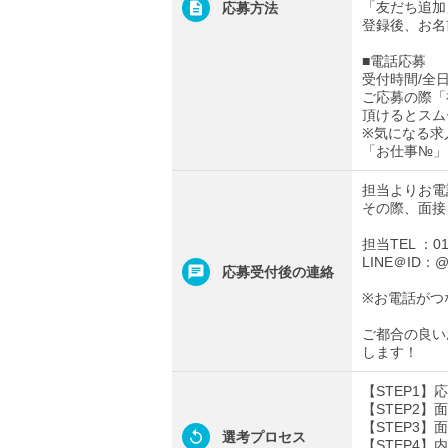
「友だち追加
応募方法
登録後、お名
■電話応募
受付時間/全日0
ご応募の際「
頂けるとスム
※気になる求
「お仕事№」
担当よりお電
その際、面接
担当TEL ：012
LINE＠ID：@t
応募受付後の連絡
※お電話がつ
ご都合の良い
します！
【STEP1
【STEP2
【STEP3
選考プロセス
【STEP4