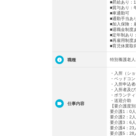
■昇給あり：1
■賞与あり：
■車通勤可
■通勤手当あり
■加入保険：
■退職金制度
■定年制あり
■再雇用制度
■育児休業取
特別養護老人
職種
・入所（ショ
・ベッドコン
・入所申込者
・入所者及び
・ボランティ
・送迎介助
仕事内容
【要介護度別
要介護1：0人
要介護2：2人
要介護3：6人
要介護4：23
要介護5：28