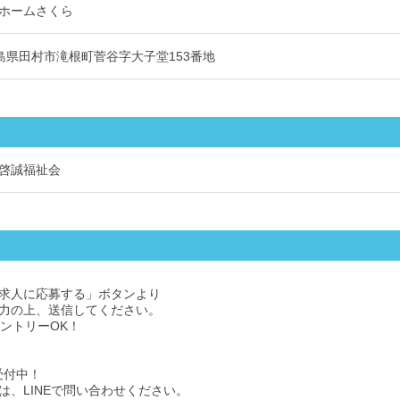
ホームさくら
1 福島県田村市滝根町菅谷字大子堂153番地
啓誠福祉会
求人に応募する」ボタンより
力の上、送信してください。
エントリーOK！
受付中！
は、LINEで問い合わせください。