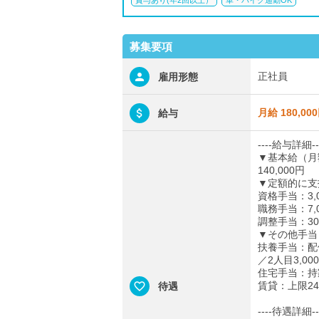
賞与あり(年2回以上）
車・バイク通勤OK
募集要項
正社員
雇用形態
月給 180,00
給与
----給与詳細--
▼基本給（月
140,000円
▼定額的に支
資格手当：3,0
職務手当：7,0
調整手当：30,
▼その他手当
扶養手当：配偶
／2人目3,0
住宅手当：持
賃貸：上限24
待遇
----待遇詳細--