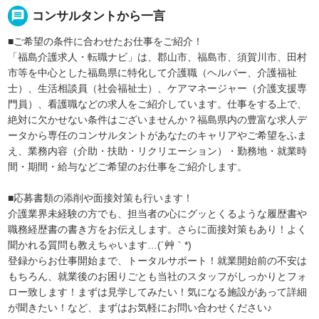
message
コンサルタントから一言
■ご希望の条件に合わせたお仕事をご紹介！
「福島介護求人・転職ナビ」は、郡山市、福島市、須賀川市、田村
市等を中心とした福島県に特化して介護職（ヘルパー、介護福祉
士）、生活相談員（社会福祉士）、ケアマネージャー（介護支援専
門員）、看護職などの求人をご紹介しています。仕事をする上で、
絶対に欠かせない条件はございませんか？福島県内の豊富な求人デ
ータから専任のコンサルタントがあなたのキャリアやご希望をふま
え、業務内容（介助・扶助・リクリエーション）・勤務地・就業時
間・期間・給与などご希望のお仕事をご紹介します。
■応募書類の添削や面接対策も行います！
介護業界未経験の方でも、担当者の心にグッとくるような履歴書や
職務経歴書の書き方をお伝えします。さらに面接対策もあり！よく
聞かれる質問も教えちゃいます…(´艸｀*)
登録からお仕事開始まで、トータルサポート！就業開始前の不安は
もちろん、就業後のお困りごとも当社のスタッフがしっかりとフォ
ロー致します！まずは見学してみたい！気になる施設があって詳細
が聞きたい！など、まずはお気軽にお問い合わせください♪