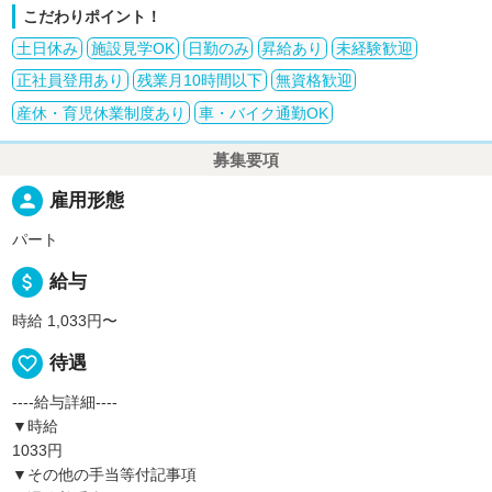
こだわりポイント！
土日休み
施設見学OK
日勤のみ
昇給あり
未経験歓迎
正社員登用あり
残業月10時間以下
無資格歓迎
産休・育児休業制度あり
車・バイク通勤OK
募集要項
person
雇用形態
パート
attach_money
給与
時給 1,033円〜
favorite_border
待遇
----給与詳細----
▼時給
1033円
▼その他の手当等付記事項