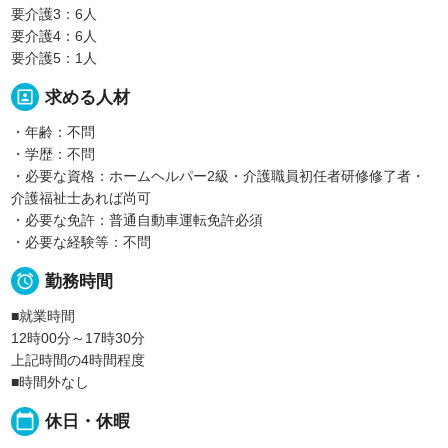
要介護3：6人
要介護4：6人
要介護5：1人
portrait
求める人材
・年齢：不問
・学歴：不問
・必要な資格：ホームヘルパー2級・介護職員初任者研修修了者・
介護福祉士あれば尚可
・必要な免許：普通自動車運転免許必須
・必要な経験等：不問

勤務時間
■就業時間
12時00分～17時30分
上記時間の4時間程度
■時間外なし
calendar_today
休日・休暇