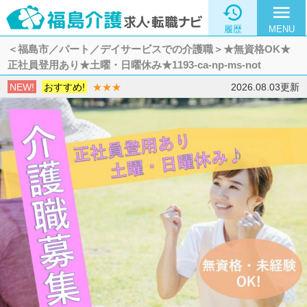

menu
履歴
MENU
＜福島市／パート／デイサービスでの介護職＞★無資格OK★
正社員登用あり★土曜・日曜休み★1193-ca-np-ms-not
NEW!
おすすめ!
★★★
2026.08.03更新