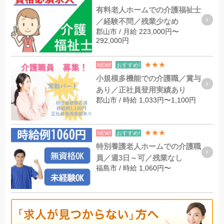
有料老人ホームでの介護福祉士
／経験不問／残業少なめ
郡山市 / 月給 223,000円〜
292,000円
★★★
NEW!
おすすめ!
小規模多機能での介護職／賞与
あり／正社員登用実績あり
郡山市 / 時給 1,033円〜1,100円
★★★
NEW!
おすすめ!
特別養護老人ホームでの介護職
員／週3日～可／残業なし
福島市 / 時給 1,060円〜