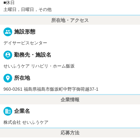
■休日
土曜日，日曜日，その他
所在地・アクセス
people
施設形態
デイサービスセンター
person_pin
勤務先・施設名
せいふうケア リハビリ・ホーム飯坂
place
所在地
960-0261 福島県福島市飯坂町中野字御荷越37-1
企業情報
business
企業名
株式会社 せいふうケア
応募方法