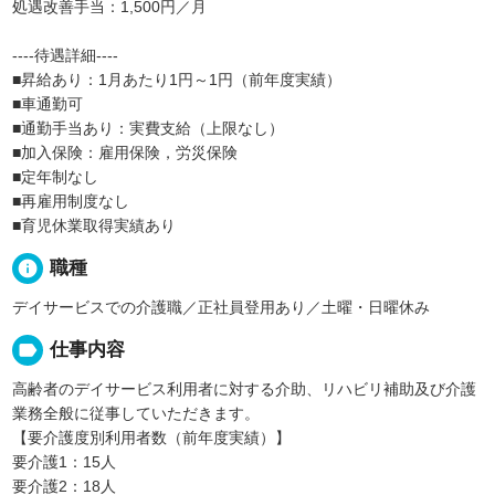
処遇改善手当：1,500円／月
----待遇詳細----
■昇給あり：1月あたり1円～1円（前年度実績）
■車通勤可
■通勤手当あり：実費支給（上限なし）
■加入保険：雇用保険，労災保険
■定年制なし
■再雇用制度なし
■育児休業取得実績あり
info
職種
デイサービスでの介護職／正社員登用あり／土曜・日曜休み
label
仕事内容
高齢者のデイサービス利用者に対する介助、リハビリ補助及び介護
業務全般に従事していただきます。
【要介護度別利用者数（前年度実績）】
要介護1：15人
要介護2：18人