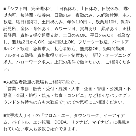
■「シフト制、完全週休2、土日祝休み、土日休み、日祝休み、週3
以内可、短時間・扶養内、日勤のみ、夜勤のみ、未経験歓迎、主ふ
歓迎、曜日相談可、土日祝のみ、年休110日～、残業月10H、保育/
託児所、産休・育休あり、Ｗワーク可、賞与あり、昇給あり、正社
員登用、資格支援交通費支給、土日のみOK、平日のみOK、残業な
し、週1週2日からOK、週4日以上OK、フリーター歓迎、パートア
ルバイト歓迎、急募求人、初心者歓迎、無資格OK、短時間勤務、
フルタイム勤務、資格取得サポート制度あり、新設・オープニング
求人、ハローワーク求人」上記の条件で働きたい方、ご相談くださ
い。
■未経験者歓迎の職場もご相談可能です。
「営業・事務・販売・受付・総務・人事・企画・管理・公務員・不
動産・金融・旅行・観光・飲食・コンビニ」など様々なバックグラ
ウンドをお持ちの方も大歓迎ですのでお気軽にご相談ください。
■大手求人サイトの「フロム・エー、タウンワーク、イーアイデ
ム、バイトル、エン転職、DODA、リクナビ、マイナビ」に掲載さ
れていない求人も多数ご紹介できます。