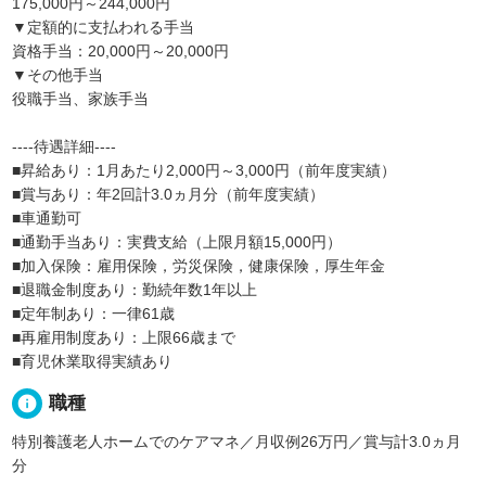
175,000円～244,000円
▼定額的に支払われる手当
資格手当：20,000円～20,000円
▼その他手当
役職手当、家族手当
----待遇詳細----
■昇給あり：1月あたり2,000円～3,000円（前年度実績）
■賞与あり：年2回計3.0ヵ月分（前年度実績）
■車通勤可
■通勤手当あり：実費支給（上限月額15,000円）
■加入保険：雇用保険，労災保険，健康保険，厚生年金
■退職金制度あり：勤続年数1年以上
■定年制あり：一律61歳
■再雇用制度あり：上限66歳まで
■育児休業取得実績あり
info
職種
特別養護老人ホームでのケアマネ／月収例26万円／賞与計3.0ヵ月
分