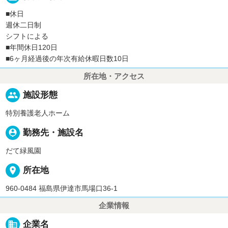
■休日
週休二日制
シフトによる
■年間休日120日
■6ヶ月経過後の年次有給休暇日数10日
所在地・アクセス
people
施設形態
特別養護老人ホーム
person_pin
勤務先・施設名
だて緑風園
place
所在地
960-0484 福島県伊達市馬場口36-1
企業情報
business
企業名