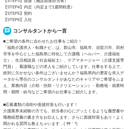
【STEP3】面接（施設面接担当者）
【STEP4】内定（内定まで1週間程度）
【STEP5】契約
【STEP6】入社
message
コンサルタントから一言
■ご希望の条件に合わせたお仕事をご紹介！
「福島介護求人・転職ナビ」は、郡山市、福島市、須賀川市、田村
市等を中心とした福島県に特化して介護職（ヘルパー、介護福祉
士）、生活相談員（社会福祉士）、ケアマネージャー（介護支援専
門員）、看護職などの求人をご紹介しています。仕事をする上で、
絶対に欠かせない条件はございませんか？福島県内の豊富な求人デ
ータから専任のコンサルタントがあなたのキャリアやご希望をふま
え、業務内容（介助・扶助・リクリエーション）・勤務地・就業時
間・期間・給与などご希望のお仕事をご紹介します。
■応募書類の添削や面接対策も行います！
介護業界未経験の方でも、担当者の心にグッとくるような履歴書や
職務経歴書の書き方をお伝えします。さらに面接対策もあり！よく
聞かれる質問も教えちゃいます…(´艸｀*)