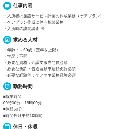
label
仕事内容
・入所者の施設サービス計画の作成業務（ケアプラン）
・ケアプラン作成に伴う相談業務
・入所時の訪問調査 等
portrait
求める人材
・年齢：～60歳（定年を上限）
・学歴：不問
・必要な資格：介護支援専門員必須
・必要な免許：普通自動車運転免許必須
・必要な経験等：ケアマネ業務経験必須

勤務時間
■就業時間
09時00分～18時00分
■休憩60分
■時間外月平均10時間
calendar_today
休日・休暇