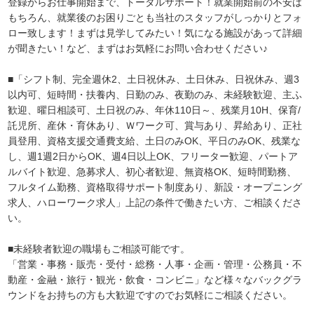
登録からお仕事開始まで、トータルサポート！就業開始前の不安は
もちろん、就業後のお困りごとも当社のスタッフがしっかりとフォ
ロー致します！まずは見学してみたい！気になる施設があって詳細
が聞きたい！など、まずはお気軽にお問い合わせください♪
■「シフト制、完全週休2、土日祝休み、土日休み、日祝休み、週3
以内可、短時間・扶養内、日勤のみ、夜勤のみ、未経験歓迎、主ふ
歓迎、曜日相談可、土日祝のみ、年休110日～、残業月10H、保育/
託児所、産休・育休あり、Ｗワーク可、賞与あり、昇給あり、正社
員登用、資格支援交通費支給、土日のみOK、平日のみOK、残業な
し、週1週2日からOK、週4日以上OK、フリーター歓迎、パートア
ルバイト歓迎、急募求人、初心者歓迎、無資格OK、短時間勤務、
フルタイム勤務、資格取得サポート制度あり、新設・オープニング
求人、ハローワーク求人」上記の条件で働きたい方、ご相談くださ
い。
■未経験者歓迎の職場もご相談可能です。
「営業・事務・販売・受付・総務・人事・企画・管理・公務員・不
動産・金融・旅行・観光・飲食・コンビニ」など様々なバックグラ
ウンドをお持ちの方も大歓迎ですのでお気軽にご相談ください。