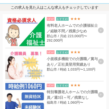
この求人を見た人はこんな求人もチェックしています
★★★
NEW!
おすすめ!
有料老人ホームでの介護福祉士
／経験不問／残業少なめ
郡山市 / 月給 223,000円〜
292,000円
★★★
NEW!
おすすめ!
小規模多機能での介護職／賞与
あり／正社員登用実績あり
郡山市 / 時給 1,033円〜1,100円
★★★
NEW!
おすすめ!
特別養護老人ホームでの介護職
員／週3日～可／残業なし
福島市 / 時給 1,060円〜