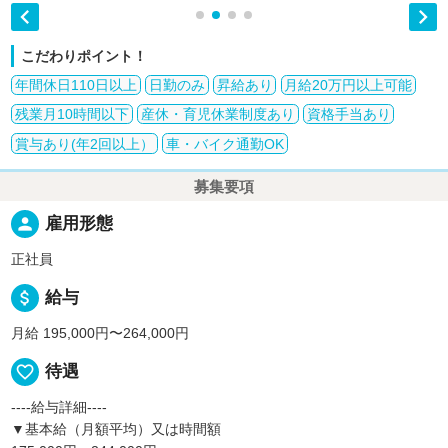


こだわりポイント！
年間休日110日以上
日勤のみ
昇給あり
月給20万円以上可能
残業月10時間以下
産休・育児休業制度あり
資格手当あり
賞与あり(年2回以上）
車・バイク通勤OK
募集要項
person
雇用形態
正社員
attach_money
給与
月給 195,000円〜264,000円
favorite_border
待遇
----給与詳細----
▼基本給（月額平均）又は時間額