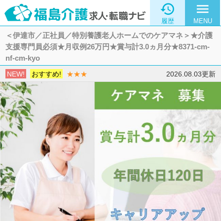

menu
履歴
MENU
＜伊達市／正社員／特別養護老人ホームでのケアマネ＞★介護
支援専門員必須★月収例26万円★賞与計3.0ヵ月分★8371-cm-
nf-cm-kyo
NEW!
おすすめ!
★★★
2026.08.03更新