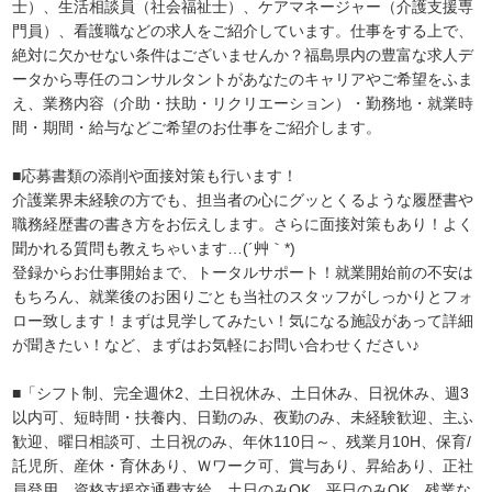
士）、生活相談員（社会福祉士）、ケアマネージャー（介護支援専
門員）、看護職などの求人をご紹介しています。仕事をする上で、
絶対に欠かせない条件はございませんか？福島県内の豊富な求人デ
ータから専任のコンサルタントがあなたのキャリアやご希望をふま
え、業務内容（介助・扶助・リクリエーション）・勤務地・就業時
間・期間・給与などご希望のお仕事をご紹介します。
■応募書類の添削や面接対策も行います！
介護業界未経験の方でも、担当者の心にグッとくるような履歴書や
職務経歴書の書き方をお伝えします。さらに面接対策もあり！よく
聞かれる質問も教えちゃいます…(´艸｀*)
登録からお仕事開始まで、トータルサポート！就業開始前の不安は
もちろん、就業後のお困りごとも当社のスタッフがしっかりとフォ
ロー致します！まずは見学してみたい！気になる施設があって詳細
が聞きたい！など、まずはお気軽にお問い合わせください♪
■「シフト制、完全週休2、土日祝休み、土日休み、日祝休み、週3
以内可、短時間・扶養内、日勤のみ、夜勤のみ、未経験歓迎、主ふ
歓迎、曜日相談可、土日祝のみ、年休110日～、残業月10H、保育/
託児所、産休・育休あり、Ｗワーク可、賞与あり、昇給あり、正社
員登用、資格支援交通費支給、土日のみOK、平日のみOK、残業な