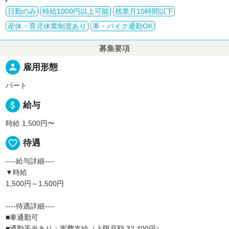
日勤のみ
時給1000円以上可能
残業月10時間以下
産休・育児休業制度あり
車・バイク通勤OK
募集要項
person
雇用形態
パート
attach_money
給与
時給 1,500円〜
favorite_border
待遇
----給与詳細----
▼時給
1,500円～1,500円
----待遇詳細----
■車通勤可
■通勤手当あり：実費支給（上限月額 32,400円）