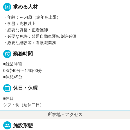
portrait
求める人材
・年齢：～64歳（定年を上限）
・学歴：高校以上
・必要な資格：正看護師
・必要な免許：普通自動車運転免許必須
・必要な経験等：看護職業務

勤務時間
■就業時間
08時40分～17時00分
■休憩45分
calendar_today
休日・休暇
■休日
シフト制（週休二日）
所在地・アクセス
people
施設形態