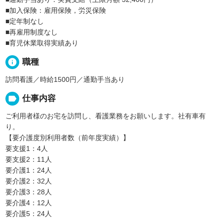
■加入保険：雇用保険，労災保険
■定年制なし
■再雇用制度なし
■育児休業取得実績あり
info
職種
訪問看護／時給1500円／通勤手当あり
label
仕事内容
ご利用者様のお宅を訪問し、看護業務をお願いします。社有車有
り。
【要介護度別利用者数（前年度実績）】
要支援1：4人
要支援2：11人
要介護1：24人
要介護2：32人
要介護3：28人
要介護4：12人
要介護5：24人