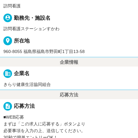
訪問看護
person_pin
勤務先・施設名
訪問看護ステーションすかわ
place
所在地
960-8055 福島県福島市野田町1丁目13-58
企業情報
business
企業名
きらり健康生活協同組合
応募方法
description
応募方法
■WEB応募
まずは「この求人に応募する」ボタンより
必要事項を入力の上、送信してください。
30秒で簡単エントリーOK！