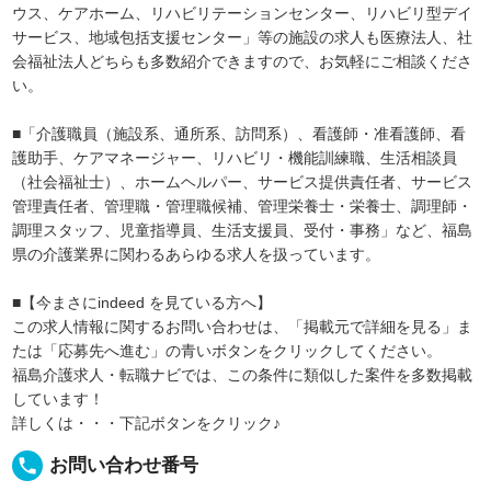
ウス、ケアホーム、リハビリテーションセンター、リハビリ型デイ
サービス、地域包括支援センター」等の施設の求人も医療法人、社
会福祉法人どちらも多数紹介できますので、お気軽にご相談くださ
い。
■「介護職員（施設系、通所系、訪問系）、看護師・准看護師、看
護助手、ケアマネージャー、リハビリ・機能訓練職、生活相談員
（社会福祉士）、ホームヘルパー、サービス提供責任者、サービス
管理責任者、管理職・管理職候補、管理栄養士・栄養士、調理師・
調理スタッフ、児童指導員、生活支援員、受付・事務」など、福島
県の介護業界に関わるあらゆる求人を扱っています。
■【今まさにindeed を見ている方へ】
この求人情報に関するお問い合わせは、「掲載元で詳細を見る」ま
たは「応募先へ進む」の青いボタンをクリックしてください。
福島介護求人・転職ナビでは、この条件に類似した案件を多数掲載
しています！
詳しくは・・・下記ボタンをクリック♪
local_phone
お問い合わせ番号