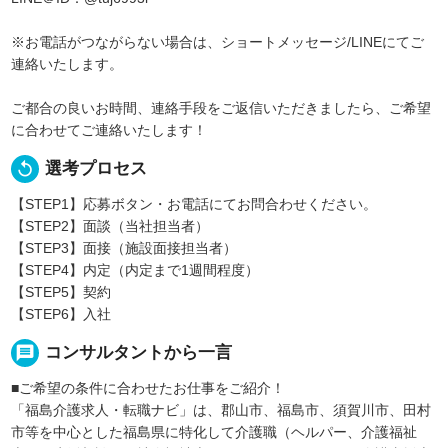
※お電話がつながらない場合は、ショートメッセージ/LINEにてご
連絡いたします。
ご都合の良いお時間、連絡手段をご返信いただきましたら、ご希望
に合わせてご連絡いたします！
replay
選考プロセス
【STEP1】応募ボタン・お電話にてお問合わせください。
【STEP2】面談（当社担当者）
【STEP3】面接（施設面接担当者）
【STEP4】内定（内定まで1週間程度）
【STEP5】契約
【STEP6】入社
message
コンサルタントから一言
■ご希望の条件に合わせたお仕事をご紹介！
「福島介護求人・転職ナビ」は、郡山市、福島市、須賀川市、田村
市等を中心とした福島県に特化して介護職（ヘルパー、介護福祉