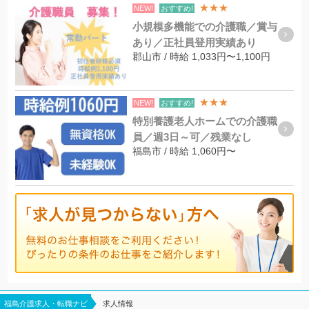
★★★
NEW!
おすすめ!
小規模多機能での介護職／賞与
あり／正社員登用実績あり
郡山市 / 時給 1,033円〜1,100円
★★★
NEW!
おすすめ!
特別養護老人ホームでの介護職
員／週3日～可／残業なし
福島市 / 時給 1,060円〜
福島介護求人・転職ナビ
求人情報