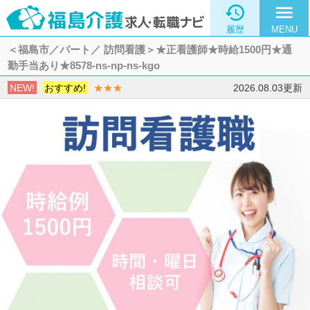

menu
履歴
MENU
＜福島市／パート／ 訪問看護＞★正看護師★時給1500円★通
勤手当あり★8578-ns-np-ns-kgo
NEW!
おすすめ!
★★★
2026.08.03更新