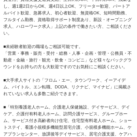
し、週1週2日からOK、週4日以上OK、フリーター歓迎、パートア
ルバイト歓迎、急募求人、初心者歓迎、無資格OK、短時間勤務、
フルタイム勤務、資格取得サポート制度あり、新設・オープニング
求人、ハローワーク求人」上記の条件で働きたい方、ご相談くださ
い。
■未経験者歓迎の職場もご相談可能です。
「営業・事務・販売・受付・総務・人事・企画・管理・公務員・不
動産・金融・旅行・観光・飲食・コンビニ」など様々なバックグラ
ウンドをお持ちの方も大歓迎ですのでお気軽にご相談ください。
■大手求人サイトの「フロム・エー、タウンワーク、イーアイデ
ム、バイトル、エン転職、DODA、リクナビ、マイナビ」に掲載さ
れていない求人も多数ご紹介できます。
■「特別養護老人ホーム、介護老人保健施設、デイサービス、デイ
ケア、介護付有料老人ホーム、訪問介護サービス、グループホー
ム、サービス付き高齢者向け住宅、住宅型有料老人ホーム、ショー
トステイ、看護小規模多機能型居宅介護、小規模多機能ホーム、ケ
アプランセンター、放課後等デイサービス、居宅介護支援、ケアハ