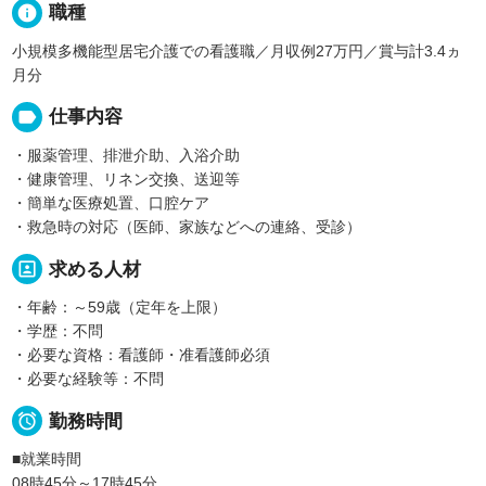
info
職種
小規模多機能型居宅介護での看護職／月収例27万円／賞与計3.4ヵ
月分
label
仕事内容
・服薬管理、排泄介助、入浴介助
・健康管理、リネン交換、送迎等
・簡単な医療処置、口腔ケア
・救急時の対応（医師、家族などへの連絡、受診）
portrait
求める人材
・年齢：～59歳（定年を上限）
・学歴：不問
・必要な資格：看護師・准看護師必須
・必要な経験等：不問

勤務時間
■就業時間
08時45分～17時45分