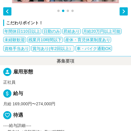


こだわりポイント！
年間休日110日以上
日勤のみ
昇給あり
月給20万円以上可能
未経験歓迎
残業月10時間以下
産休・育児休業制度あり
資格手当あり
賞与あり(年2回以上）
車・バイク通勤OK
募集要項
person
雇用形態
正社員
attach_money
給与
月給 169,000円〜274,000円
favorite_border
待遇
----給与詳細----