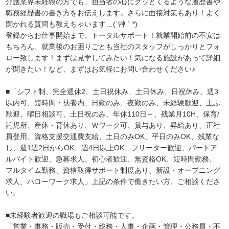
介護業界未経験の方でも、担当者の心にグッとくるような履歴書や
職務経歴書の書き方をお伝えします。さらに面接対策もあり！よく
聞かれる質問も教えちゃいます…(´艸｀*)
登録からお仕事開始まで、トータルサポート！就業開始前の不安は
もちろん、就業後のお困りごとも当社のスタッフがしっかりとフォ
ロー致します！まずは見学してみたい！気になる施設があって詳細
が聞きたい！など、まずはお気軽にお問い合わせください♪
■「シフト制、完全週休2、土日祝休み、土日休み、日祝休み、週3
以内可、短時間・扶養内、日勤のみ、夜勤のみ、未経験歓迎、主ふ
歓迎、曜日相談可、土日祝のみ、年休110日～、残業月10H、保育/
託児所、産休・育休あり、Ｗワーク可、賞与あり、昇給あり、正社
員登用、資格支援交通費支給、土日のみOK、平日のみOK、残業な
し、週1週2日からOK、週4日以上OK、フリーター歓迎、パートア
ルバイト歓迎、急募求人、初心者歓迎、無資格OK、短時間勤務、
フルタイム勤務、資格取得サポート制度あり、新設・オープニング
求人、ハローワーク求人」上記の条件で働きたい方、ご相談くださ
い。
■未経験者歓迎の職場もご相談可能です。
「営業・事務・販売・受付・総務・人事・企画・管理・公務員・不