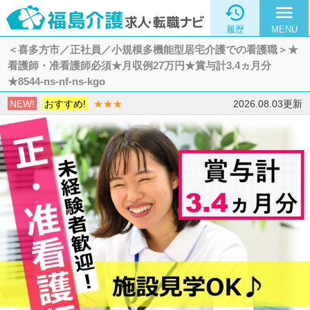

menu
履歴
MENU
＜喜多方市／正社員／小規模多機能型居宅介護での看護職＞★
看護師・准看護師必須★月収例27万円★賞与計3.4ヵ月分
★8544-ns-nf-ns-kgo
NEW!
おすすめ!
★★★
2026.08.03更新