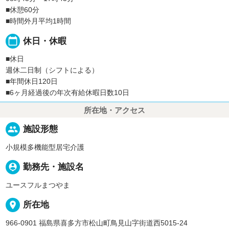
■休憩60分
■時間外月平均1時間
calendar_today
休日・休暇
■休日
週休二日制（シフトによる）
■年間休日120日
■6ヶ月経過後の年次有給休暇日数10日
所在地・アクセス
people
施設形態
小規模多機能型居宅介護
person_pin
勤務先・施設名
ユースフルまつやま
place
所在地
966-0901 福島県喜多方市松山町鳥見山字街道西5015-24