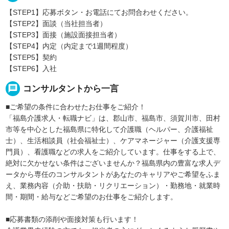
【STEP1】応募ボタン・お電話にてお問合わせください。
【STEP2】面談（当社担当者）
【STEP3】面接（施設面接担当者）
【STEP4】内定（内定まで1週間程度）
【STEP5】契約
【STEP6】入社
message
コンサルタントから一言
■ご希望の条件に合わせたお仕事をご紹介！
「福島介護求人・転職ナビ」は、郡山市、福島市、須賀川市、田村
市等を中心とした福島県に特化して介護職（ヘルパー、介護福祉
士）、生活相談員（社会福祉士）、ケアマネージャー（介護支援専
門員）、看護職などの求人をご紹介しています。仕事をする上で、
絶対に欠かせない条件はございませんか？福島県内の豊富な求人デ
ータから専任のコンサルタントがあなたのキャリアやご希望をふま
え、業務内容（介助・扶助・リクリエーション）・勤務地・就業時
間・期間・給与などご希望のお仕事をご紹介します。
■応募書類の添削や面接対策も行います！