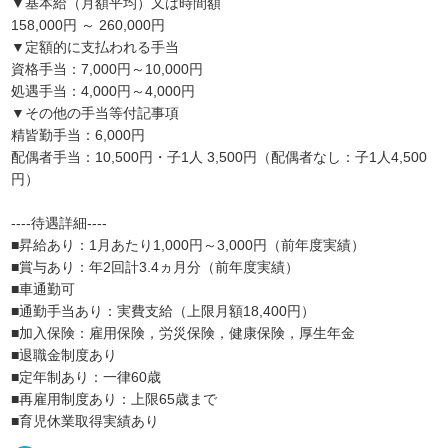
▼基本給（月額平均）又は時間額
158,000円 ～ 260,000円
▼定額的に支払われる手当
資格手当：7,000円～10,000円
処遇手当：4,000円～4,000円
▼その他の手当等付記事項
精皆勤手当：6,000円
配偶者手当：10,500円・子1人 3,500円（配偶者なし：子1人4,500
円）
----待遇詳細----
■昇給あり：1月あたり1,000円～3,000円（前年度実績）
■賞与あり：年2回計3.4ヵ月分（前年度実績）
■車通勤可
■通勤手当あり：実費支給（上限月額18,400円）
■加入保険：雇用保険，労災保険，健康保険，厚生年金
■退職金制度あり
■定年制あり：一律60歳
■再雇用制度あり：上限65歳まで
■育児休業取得実績あり