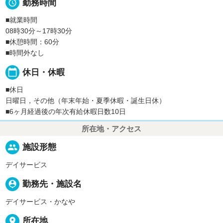

勤務時間
■就業時間
08時30分～17時30分
■休憩時間：60分
■時間外なし
calendar_today
休日・休暇
■休日
日曜日，その他（年末年始・夏季休暇・誕生日休）
■6ヶ月経過後の年次有給休暇日数10日
所在地・アクセス
people
施設形態
デイサービス
person_pin
勤務先・施設名
デイサービス・かなや
place
所在地