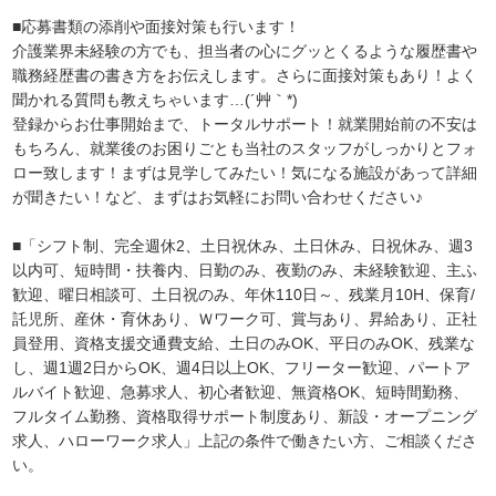
■応募書類の添削や面接対策も行います！
介護業界未経験の方でも、担当者の心にグッとくるような履歴書や
職務経歴書の書き方をお伝えします。さらに面接対策もあり！よく
聞かれる質問も教えちゃいます…(´艸｀*)
登録からお仕事開始まで、トータルサポート！就業開始前の不安は
もちろん、就業後のお困りごとも当社のスタッフがしっかりとフォ
ロー致します！まずは見学してみたい！気になる施設があって詳細
が聞きたい！など、まずはお気軽にお問い合わせください♪
■「シフト制、完全週休2、土日祝休み、土日休み、日祝休み、週3
以内可、短時間・扶養内、日勤のみ、夜勤のみ、未経験歓迎、主ふ
歓迎、曜日相談可、土日祝のみ、年休110日～、残業月10H、保育/
託児所、産休・育休あり、Ｗワーク可、賞与あり、昇給あり、正社
員登用、資格支援交通費支給、土日のみOK、平日のみOK、残業な
し、週1週2日からOK、週4日以上OK、フリーター歓迎、パートア
ルバイト歓迎、急募求人、初心者歓迎、無資格OK、短時間勤務、
フルタイム勤務、資格取得サポート制度あり、新設・オープニング
求人、ハローワーク求人」上記の条件で働きたい方、ご相談くださ
い。