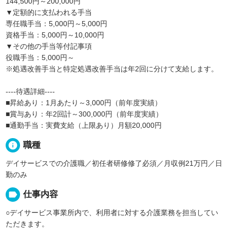
144,500円～200,000円
▼定額的に支払われる手当
専任職手当：5,000円～5,000円
資格手当：5,000円～10,000円
▼その他の手当等付記事項
役職手当：5,000円～
※処遇改善手当と特定処遇改善手当は年2回に分けて支給します。
----待遇詳細----
■昇給あり：1月あたり～3,000円（前年度実績）
■賞与あり：年2回計～300,000円（前年度実績）
■通勤手当：実費支給（上限あり）月額20,000円
info
職種
デイサービスでの介護職／初任者研修修了必須／月収例21万円／日
勤のみ
label
仕事内容
○デイサービス事業所内で、利用者に対する介護業務を担当してい
ただきます。