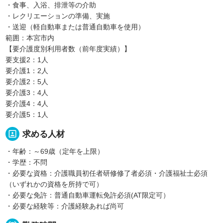
・食事、入浴、排泄等の介助
・レクリエーションの準備、実施
・送迎（軽自動車または普通自動車を使用）
範囲：本宮市内
【要介護度別利用者数（前年度実績）】
要支援2：1人
要介護1：2人
要介護2：5人
要介護3：4人
要介護4：4人
要介護5：1人
portrait
求める人材
・年齢：～69歳（定年を上限）
・学歴：不問
・必要な資格：介護職員初任者研修修了者必須・介護福祉士必須
（いずれかの資格を所持で可）
・必要な免許：普通自動車運転免許必須(AT限定可）
・必要な経験等：介護経験あれば尚可