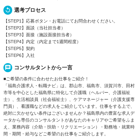
replay
選考プロセス
【STEP1】応募ボタン・お電話にてお問合わせください。
【STEP2】面談（当社担当者）
【STEP3】面接（施設面接担当者）
【STEP4】内定（内定まで1週間程度）
【STEP5】契約
【STEP6】入社
message
コンサルタントから一言
■ご希望の条件に合わせたお仕事をご紹介！
「福島介護求人・転職ナビ」は、郡山市、福島市、須賀川市、田村
市等を中心とした福島県に特化して介護職（ヘルパー、介護福祉
士）、生活相談員（社会福祉士）、ケアマネージャー（介護支援専
門員）、看護職などの求人をご紹介しています。仕事をする上で、
絶対に欠かせない条件はございませんか？福島県内の豊富な求人デ
ータから専任のコンサルタントがあなたのキャリアやご希望をふま
え、業務内容（介助・扶助・リクリエーション）・勤務地・就業時
間・期間・給与などご希望のお仕事をご紹介します。