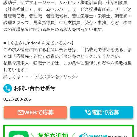
護助手、ケアマネージャー、リハビリ・機能訓練職、生活相談員
（社会福祉士）、ホームヘルパー、サービス提供責任者、サービス
管理責任者、管理職・管理職候補、管理栄養士・栄養士、調理師・
調理スタッフ、児童指導員、生活支援員、受付・事務」など、福島
県の介護業界に関わるあらゆる求人を扱っています。
■【今まさにindeed を見ている方へ】
この求人情報に関するお問い合わせは、「掲載元で詳細を見る」ま
たは「応募先へ進む」の青いボタンをクリックしてください。
福島介護求人・転職ナビでは、この条件に類似した案件を多数掲載
しています！
詳しくは・・・下記ボタンをクリック♪
local_phone
お問い合わせ番号
0120-260-206


WEBで応募
電話で応募