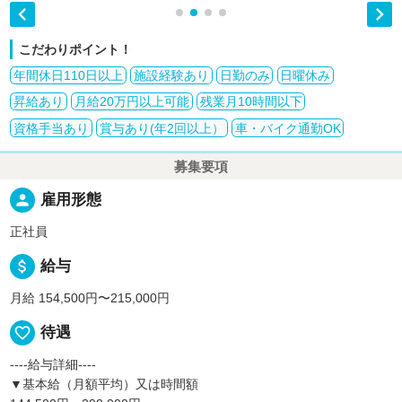


こだわりポイント！
年間休日110日以上
施設経験あり
日勤のみ
日曜休み
昇給あり
月給20万円以上可能
残業月10時間以下
資格手当あり
賞与あり(年2回以上）
車・バイク通勤OK
募集要項
person
雇用形態
正社員
attach_money
給与
月給 154,500円〜215,000円
favorite_border
待遇
----給与詳細----
▼基本給（月額平均）又は時間額