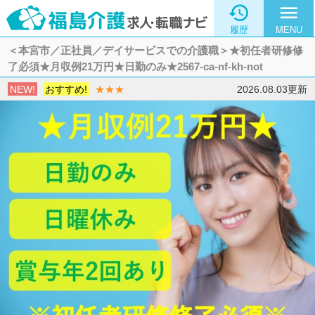

menu
履歴
MENU
＜本宮市／正社員／デイサービスでの介護職＞★初任者研修修
了必須★月収例21万円★日勤のみ★2567-ca-nf-kh-not
NEW!
おすすめ!
★★★
2026.08.03更新