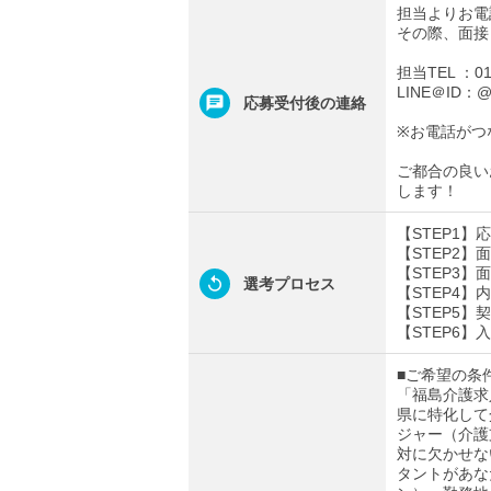
担当よりお電
その際、面接
担当TEL ：012
LINE＠ID：@t
応募受付後の連絡
※お電話がつ
ご都合の良い
します！
【STEP1
【STEP2
【STEP3
選考プロセス
【STEP4
【STEP5】
【STEP6】
■ご希望の条
「福島介護求
県に特化して
ジャー（介護
対に欠かせな
タントがあな