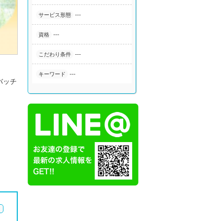
---
サービス形態
---
資格
---
こだわり条件
---
キーワード
バッチ
迎