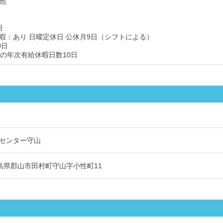
他
日
暇：あり 日曜定休日 公休月9日（シフトによる）
0日
後の年次有給休暇日数10日
センター守山
5 福島県郡山市田村町守山字小性町11