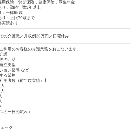
雇用保険，労災保険，健康保険，厚生年金
あり：勤続年数3年以上
り：一律65歳
あり：上限70歳まで
得実績あり
での介護職／月収例26万円／日曜休み
ご利用のお客様の介護業務をおこないます。
介護
等の介助
自立支援
ション指導 など
する業務
利用者数（前年度実績）】
3人
1人
人
人
人
スの一日の流れ＞
康チェック