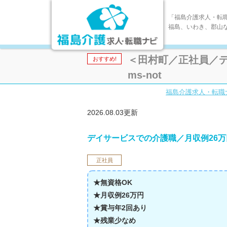
「福島介護求人・転
福島、いわき、郡山
＜田村町／正社員／デイ
おすすめ!
ms-not
福島介護求人・転職
2026.08.03更新
デイサービスでの介護職／月収例26
正社員
★無資格OK
★月収例26万円
★賞与年2回あり
★残業少なめ