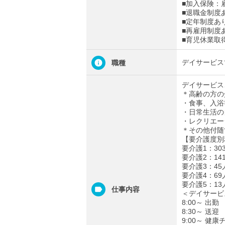
■加入保険：
■退職金制度
■定年制度あ
■再雇用制度
■育児休業取
デイサービス
職種
デイサービス
＊高齢の方の
・食事、入浴
・日常生活の
・レクリエー
＊その他付随
【要介護度別
要介護1：30
要介護2：14
要介護3：45
要介護4：69
要介護5：13
仕事内容
＜デイサービ
8:00～ 出勤
8:30～ 送迎
9:00～ 健