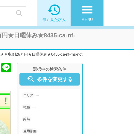

menu

最近見た求人
MENU
曜休み★8435-ca-nf-
6万円★日曜休み★8435-ca-nf-ms-not
選択中の検索条件

条件を変更する
---
エリア
---
職種
---
給与
---
雇用形態