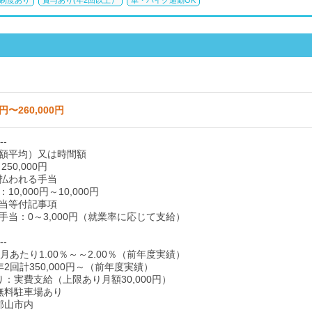
制度あり
賞与あり(年2回以上）
車・バイク通勤OK
0円〜260,000円
--
額平均）又は時間額
 250,000円
払われる手当
0,000円～10,000円
当等付記事項
手当：0～3,000円（就業率に応じて支給）
--
月あたり1.00％～～2.00％（前年度実績）
2回計350,000円～（前年度実績）
り：実費支給（上限あり月額30,000円）
無料駐車場あり
郡山市内