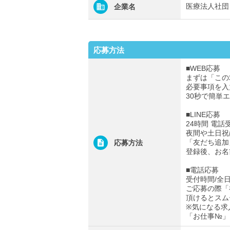
医療法人社団
企業名
応募方法
■WEB応募
まずは「この
必要事項を入
30秒で簡単
■LINE応募
24時間 電話
夜間や土日祝
「友だち追加
応募方法
登録後、お名
■電話応募
受付時間/全日0
ご応募の際「
頂けるとスム
※気になる求
「お仕事№」