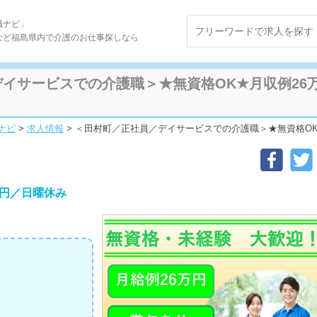
職ナビ」
など福島県内で介護のお仕事探しなら
サービスでの介護職＞★無資格OK★月収例26万円★日
ナビ
>
求人情報
>
＜田村町／正社員／デイサービスでの介護職＞★無資格OK★月収例2
万円／日曜休み