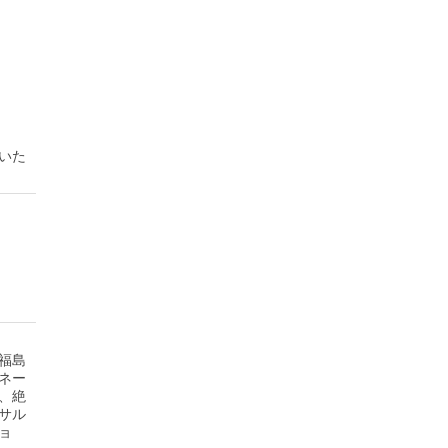
いた
福島
ネー
、絶
サル
ョ