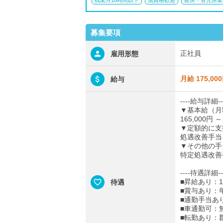
残業月10時間以下
無資格歓迎
産休・育児休業
募集要項
正社員
雇用形態
月給 175,00
給与
----給与詳細--
▼基本給（月
165,000円 ～
▼定額的に支
処遇改善手当：1
▼その他の手
特定処遇改善
----待遇詳細--
■昇給あり：1
待遇
■賞与あり：年
■通勤手当あ
■車通勤可：
■転勤あり：