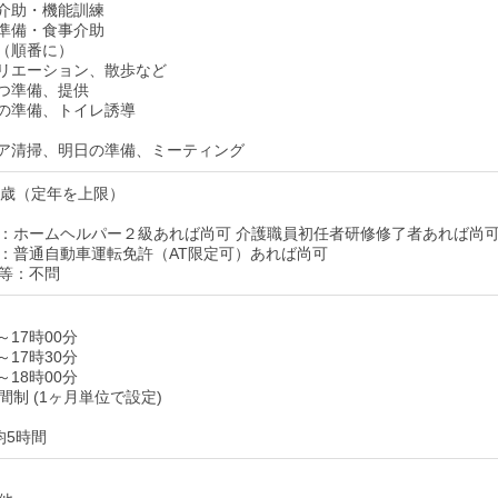
入浴介助・機能訓練
昼食準備・食事介助
休憩（順番に）
レクリエーション、散歩など
おやつ準備、提供
帰宅の準備、トイレ誘導
フロア清掃、明日の準備、ミーティング
4歳（定年を上限）
：ホームヘルパー２級あれば尚可 介護職員初任者研修修了者あれば尚
：普通自動車運転免許（AT限定可）あれば尚可
等：不問
～17時00分
～17時30分
～18時00分
制 (1ヶ月単位で設定)
均5時間