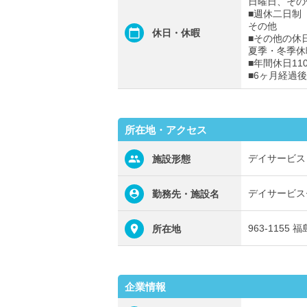
日曜日、その
■週休二日制
その他
休日・休暇
■その他の休
夏季・冬季休
■年間休日11
■6ヶ月経過
所在地・アクセス
デイサービス
施設形態
デイサービス
勤務先・施設名
963-115
所在地
企業情報