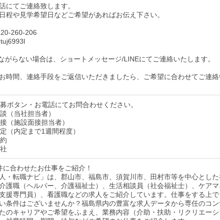
話にてご連絡致します。
日程や見学希望日などご希望があればお伝え下さい。
0-260-206
uj6993l
ながらない場合は、ショートメッセージ/LINEにてご連絡いたします。
お時間、連絡手段をご返信いただきましたら、ご希望に合わせてご連絡
】応募ボタン・お電話にてお問合わせください。
】面談（当社担当者）
】面接（施設面接担当者）
】内定（内定まで1週間程度）
契約
入社
件に合わせたお仕事をご紹介！
人・転職ナビ」は、郡山市、福島市、須賀川市、田村市等を中心とした
介護職（ヘルパー、介護福祉士）、生活相談員（社会福祉士）、ケアマ
支援専門員）、看護職などの求人をご紹介しています。仕事をする上で
い条件はございませんか？福島県内の豊富な求人データから専任のコン
たのキャリアやご希望をふまえ、業務内容（介助・扶助・リクリエーシ