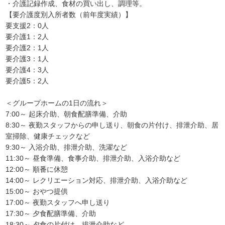
・介護記録作成、食材の買い出し、調理等。
【要介護度別入所者数（前年度実績）】
要支援2：0人
要介護1：2人
要介護2：1人
要介護3：1人
要介護4：3人
要介護5：2人
＜グループホームの1日の流れ＞
7:00～ 起床介助、朝食配膳準備、介助
8:30～ 夜勤スタッフからの申し送り、朝食の片付け、排泄介助、居
室掃除、健康チェックなど
9:30～ 入浴介助、排泄介助、洗濯など
11:30～ 昼食準備、食事介助、排泄介助、入浴介助など
12:00～ 順番に休憩
14:00～ レクリエーション対応、排泄介助、入浴介助など
15:00～ おやつ提供
17:00～ 夜勤スタッフへ申し送り
17:30～ 夕食配膳準備、介助
18:30～ 夕食の片付け、排泄介助など