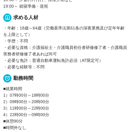
19:00～ 就寝準備・巡視
portrait
求める人材
・年齢：18歳～64歳（労働基準法第61条の深夜業務及び定年年齢
を上限として）
・学歴：不問
・必要な資格：介護福祉士・介護職員初任者研修修了者・介護職員
実務者研修修了者あれば尚可
・必要な免許：普通自動車運転免許必須（AT限定可）
・必要な経験等：不問

勤務時間
■就業時間
1）07時00分～18時00分
2）09時00分～20時00分
3）11時00分～22時00分
4）22時00分～09時00分
■休憩90分
■時間外なし