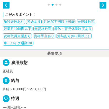


こだわりポイント！
施設経験あり
昇給あり
月給20万円以上可能
未経験歓迎
残業月10時間以下
無資格歓迎
産休・育児休業制度あり
資格取得支援あり
資格手当あり
賞与あり(年2回以上）
車・バイク通勤OK
募集要項
person
雇用形態
正社員
attach_money
給与
月給 216,000円〜273,000円
favorite_border
待遇
----給与詳細----