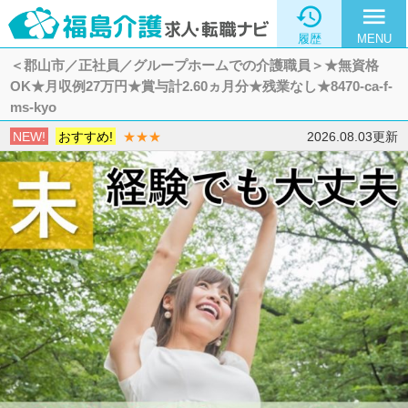

menu
履歴
MENU
＜郡山市／正社員／グループホームでの介護職員＞★無資格
OK★月収例27万円★賞与計2.60ヵ月分★残業なし★8470-ca-f-
ms-kyo
NEW!
おすすめ!
★★★
2026.08.03更新