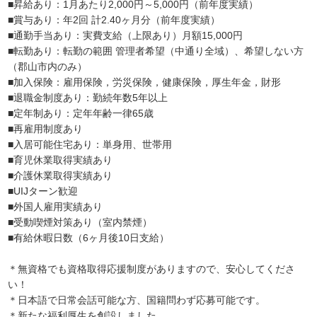
■昇給あり：1月あたり2,000円～5,000円（前年度実績）
■賞与あり：年2回 計2.40ヶ月分（前年度実績）
■通勤手当あり：実費支給（上限あり）月額15,000円
■転勤あり：転勤の範囲 管理者希望（中通り全域）、希望しない方
（郡山市内のみ）
■加入保険：雇用保険，労災保険，健康保険，厚生年金，財形
■退職金制度あり：勤続年数5年以上
■定年制あり：定年年齢一律65歳
■再雇用制度あり
■入居可能住宅あり：単身用、世帯用
■育児休業取得実績あり
■介護休業取得実績あり
■UIJターン歓迎
■外国人雇用実績あり
■受動喫煙対策あり（室内禁煙）
■有給休暇日数（6ヶ月後10日支給）
＊無資格でも資格取得応援制度がありますので、安心してくださ
い！
＊日本語で日常会話可能な方、国籍問わず応募可能です。
＊新たな福利厚生を創設しました。