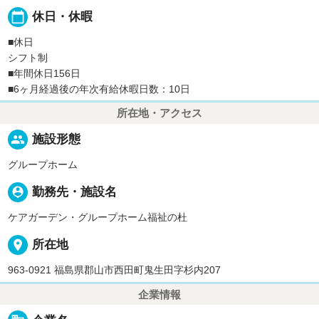
calendar_today
休日・休暇
■休日
シフト制
■年間休日156日
■6ヶ月経過後の年次有給休暇日数：10日
所在地・アクセス
people
施設形態
グループホーム
person_pin
勤務先・施設名
ケアガーデン・グループホーム福祉の杜
place
所在地
963-0921 福島県郡山市西田町鬼生田字杉内207
企業情報