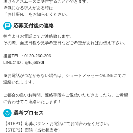
頂けるとスムーズに受付することができます。
※気になる求人がある時は
「お仕事№」をお知らせください。
chat
応募受付後の連絡
担当よりお電話にてご連絡致します。
その際、面接日程や見学希望日などご希望があればお伝え下さい。
担当TEL ：0120-260-206
LINE＠ID：@tuj6993l
※お電話がつながらない場合は、ショートメッセージ/LINEにてご
連絡いたします。
ご都合の良いお時間、連絡手段をご返信いただきましたら、ご希望
に合わせてご連絡いたします！
replay
選考プロセス
【STEP1】応募ボタン・お電話にてお問合わせください。
【STEP2】面談（当社担当者）