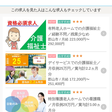
この求人を見た人はこんな求人もチェックしています
★★★
NEW!
おすすめ!
有料老人ホームでの介護福祉士
／経験不問／残業少なめ
郡山市 / 月給 223,000円〜
292,000円
★★★
NEW!
おすすめ!
デイサービスでの介護福祉士／
月収例25万円／賞与計2.2ヵ月
分
郡山市 / 月給 172,200円〜
251,400円
★★★
NEW!
おすすめ!
特別養護老人ホームでの看護職
／月収例29万円／賞与計3.00ヵ
月分