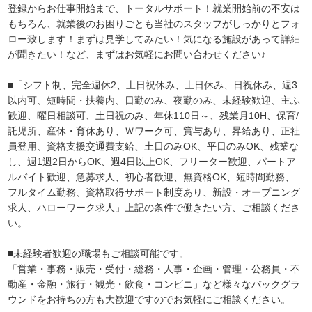
登録からお仕事開始まで、トータルサポート！就業開始前の不安は
もちろん、就業後のお困りごとも当社のスタッフがしっかりとフォ
ロー致します！まずは見学してみたい！気になる施設があって詳細
が聞きたい！など、まずはお気軽にお問い合わせください♪
■「シフト制、完全週休2、土日祝休み、土日休み、日祝休み、週3
以内可、短時間・扶養内、日勤のみ、夜勤のみ、未経験歓迎、主ふ
歓迎、曜日相談可、土日祝のみ、年休110日～、残業月10H、保育/
託児所、産休・育休あり、Ｗワーク可、賞与あり、昇給あり、正社
員登用、資格支援交通費支給、土日のみOK、平日のみOK、残業な
し、週1週2日からOK、週4日以上OK、フリーター歓迎、パートア
ルバイト歓迎、急募求人、初心者歓迎、無資格OK、短時間勤務、
フルタイム勤務、資格取得サポート制度あり、新設・オープニング
求人、ハローワーク求人」上記の条件で働きたい方、ご相談くださ
い。
■未経験者歓迎の職場もご相談可能です。
「営業・事務・販売・受付・総務・人事・企画・管理・公務員・不
動産・金融・旅行・観光・飲食・コンビニ」など様々なバックグラ
ウンドをお持ちの方も大歓迎ですのでお気軽にご相談ください。