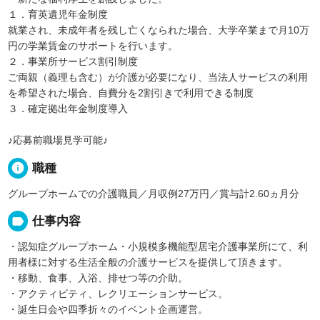
１．育英遺児年金制度
就業され、未成年者を残し亡くなられた場合、大学卒業まで月10万
円の学業賃金のサポートを行います。
２．事業所サービス割引制度
ご両親（義理も含む）が介護が必要になり、当法人サービスの利用
を希望された場合、自費分を2割引きで利用できる制度
３．確定拠出年金制度導入
♪応募前職場見学可能♪
info
職種
グループホームでの介護職員／月収例27万円／賞与計2.60ヵ月分
label
仕事内容
・認知症グループホーム・小規模多機能型居宅介護事業所にて、利
用者様に対する生活全般の介護サービスを提供して頂きます。
・移動、食事、入浴、排せつ等の介助。
・アクティビティ、レクリエーションサービス。
・誕生日会や四季折々のイベント企画運営。