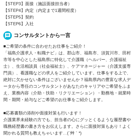
【STEP3】面接（施設面接担当者）
【STEP4】内定（内定まで1週間程度）
【STEP5】契約
【STEP6】入社
message
コンサルタントから一言
■ご希望の条件に合わせたお仕事をご紹介！
「福島介護求人・転職ナビ」は、郡山市、福島市、須賀川市、田村
市等を中心とした福島県に特化して介護職（ヘルパー、介護福祉
士）、生活相談員（社会福祉士）、ケアマネージャー（介護支援専
門員）、看護職などの求人をご紹介しています。仕事をする上で、
絶対に欠かせない条件はございませんか？福島県内の豊富な求人デ
ータから専任のコンサルタントがあなたのキャリアやご希望をふま
え、業務内容（介助・扶助・リクリエーション）・勤務地・就業時
間・期間・給与などご希望のお仕事をご紹介します。
■応募書類の添削や面接対策も行います！
介護業界未経験の方でも、担当者の心にグッとくるような履歴書や
職務経歴書の書き方をお伝えします。さらに面接対策もあり！よく
聞かれる質問も教えちゃいます…(´艸｀*)