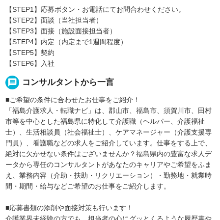
【STEP1】応募ボタン・お電話にてお問合わせください。
【STEP2】面談（当社担当者）
【STEP3】面接（施設面接担当者）
【STEP4】内定（内定まで1週間程度）
【STEP5】契約
【STEP6】入社
message
コンサルタントから一言
■ご希望の条件に合わせたお仕事をご紹介！
「福島介護求人・転職ナビ」は、郡山市、福島市、須賀川市、田村
市等を中心とした福島県に特化して介護職（ヘルパー、介護福祉
士）、生活相談員（社会福祉士）、ケアマネージャー（介護支援専
門員）、看護職などの求人をご紹介しています。仕事をする上で、
絶対に欠かせない条件はございませんか？福島県内の豊富な求人デ
ータから専任のコンサルタントがあなたのキャリアやご希望をふま
え、業務内容（介助・扶助・リクリエーション）・勤務地・就業時
間・期間・給与などご希望のお仕事をご紹介します。
■応募書類の添削や面接対策も行います！
介護業界未経験の方でも、担当者の心にグッとくるような履歴書や