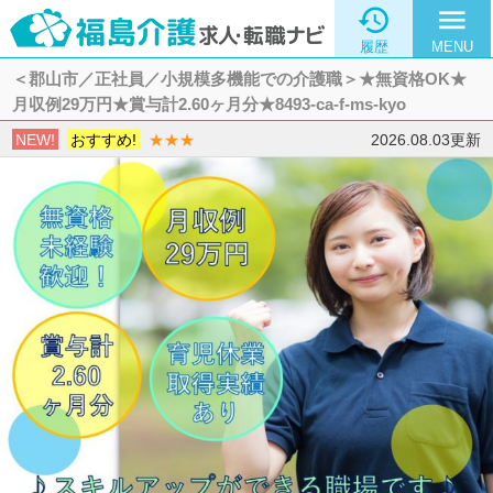

menu
履歴
MENU
＜郡山市／正社員／小規模多機能での介護職＞★無資格OK★
月収例29万円★賞与計2.60ヶ月分★8493-ca-f-ms-kyo
NEW!
おすすめ!
★★★
2026.08.03更新