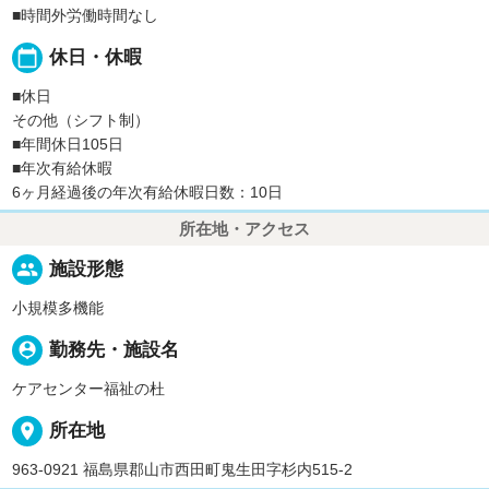
■時間外労働時間なし
calendar_today
休日・休暇
■休日
その他（シフト制）
■年間休日105日
■年次有給休暇
6ヶ月経過後の年次有給休暇日数：10日
所在地・アクセス
people
施設形態
小規模多機能
person_pin
勤務先・施設名
ケアセンター福祉の杜
place
所在地
963-0921 福島県郡山市西田町鬼生田字杉内515-2