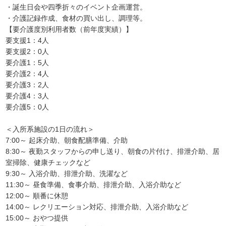
・誕生日会や四季折々のイベント企画運営。
・介護記録作成、食材の買い出し、調理等。
【要介護度別利用者数（前年度実績）】
要支援1：4人
要支援2：0人
要介護1：5人
要介護2：4人
要介護3：2人
要介護4：3人
要介護5：0人
＜入所系施設の1日の流れ＞
7:00～ 起床介助、朝食配膳準備、介助
8:30～ 夜勤スタッフからの申し送り、朝食の片付け、排泄介助、居
室掃除、健康チェックなど
9:30～ 入浴介助、排泄介助、洗濯など
11:30～ 昼食準備、食事介助、排泄介助、入浴介助など
12:00～ 順番に休憩
14:00～ レクリエーション対応、排泄介助、入浴介助など
15:00～ おやつ提供