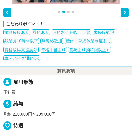


こだわりポイント！
施設経験あり
昇給あり
月給20万円以上可能
未経験歓迎
残業月10時間以下
無資格歓迎
産休・育児休業制度あり
資格取得支援あり
資格手当あり
賞与あり(年2回以上）
車・バイク通勤OK
募集要項
person
雇用形態
正社員
attach_money
給与
月給 210,000円〜299,000円
favorite_border
待遇