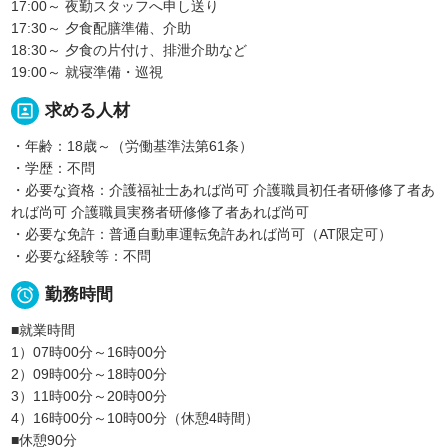
17:00～ 夜勤スタッフへ申し送り
17:30～ 夕食配膳準備、介助
18:30～ 夕食の片付け、排泄介助など
19:00～ 就寝準備・巡視
portrait
求める人材
・年齢：18歳～（労働基準法第61条）
・学歴：不問
・必要な資格：介護福祉士あれば尚可 介護職員初任者研修修了者あ
れば尚可 介護職員実務者研修修了者あれば尚可
・必要な免許：普通自動車運転免許あれば尚可（AT限定可）
・必要な経験等：不問

勤務時間
■就業時間
1）07時00分～16時00分
2）09時00分～18時00分
3）11時00分～20時00分
4）16時00分～10時00分（休憩4時間）
■休憩90分