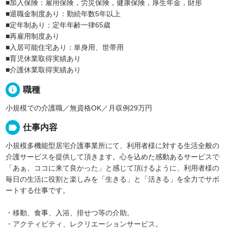
■加入保険：雇用保険，労災保険，健康保険，厚生年金，財形
■退職金制度あり：勤続年数5年以上
■定年制あり：定年年齢一律65歳
■再雇用制度あり
■入居可能住宅あり：単身用、世帯用
■育児休業取得実績あり
■介護休業取得実績あり
info
職種
小規模での介護職／無資格OK／月収例29万円
label
仕事内容
小規模多機能型居宅介護事業所にて、利用者様に対する生活全般の
介護サービスを提供して頂きます。心を込めた感動あるサービスで
「あぁ、ココに来て良かった」と感じて頂けるように、利用者様の
毎日の生活に役割と楽しみを「生きる」と「活きる」を全力でサポ
ートする仕事です。
・移動、食事、入浴、排せつ等の介助。
・アクティビティ、レクリエーションサービス。