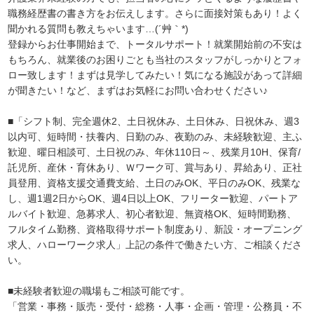
職務経歴書の書き方をお伝えします。さらに面接対策もあり！よく
聞かれる質問も教えちゃいます…(´艸｀*)
登録からお仕事開始まで、トータルサポート！就業開始前の不安は
もちろん、就業後のお困りごとも当社のスタッフがしっかりとフォ
ロー致します！まずは見学してみたい！気になる施設があって詳細
が聞きたい！など、まずはお気軽にお問い合わせください♪
■「シフト制、完全週休2、土日祝休み、土日休み、日祝休み、週3
以内可、短時間・扶養内、日勤のみ、夜勤のみ、未経験歓迎、主ふ
歓迎、曜日相談可、土日祝のみ、年休110日～、残業月10H、保育/
託児所、産休・育休あり、Ｗワーク可、賞与あり、昇給あり、正社
員登用、資格支援交通費支給、土日のみOK、平日のみOK、残業な
し、週1週2日からOK、週4日以上OK、フリーター歓迎、パートア
ルバイト歓迎、急募求人、初心者歓迎、無資格OK、短時間勤務、
フルタイム勤務、資格取得サポート制度あり、新設・オープニング
求人、ハローワーク求人」上記の条件で働きたい方、ご相談くださ
い。
■未経験者歓迎の職場もご相談可能です。
「営業・事務・販売・受付・総務・人事・企画・管理・公務員・不