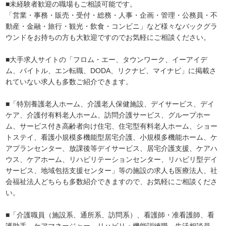
■未経験者歓迎の職場もご相談可能です。
「営業・事務・販売・受付・総務・人事・企画・管理・公務員・不
動産・金融・旅行・観光・飲食・コンビニ」など様々なバックグラ
ウンドをお持ちの方も大歓迎ですのでお気軽にご相談ください。
■大手求人サイトの「フロム・エー、タウンワーク、イーアイデ
ム、バイトル、エン転職、DODA、リクナビ、マイナビ」に掲載さ
れていない求人も多数ご紹介できます。
■「特別養護老人ホーム、介護老人保健施設、デイサービス、デイ
ケア、介護付有料老人ホーム、訪問介護サービス、グループホー
ム、サービス付き高齢者向け住宅、住宅型有料老人ホーム、ショー
トステイ、看護小規模多機能型居宅介護、小規模多機能ホーム、ケ
アプランセンター、放課後等デイサービス、居宅介護支援、ケアハ
ウス、ケアホーム、リハビリテーションセンター、リハビリ型デイ
サービス、地域包括支援センター」等の施設の求人も医療法人、社
会福祉法人どちらも多数紹介できますので、お気軽にご相談くださ
い。
■「介護職員（施設系、通所系、訪問系）、看護師・准看護師、看
護助手、ケアマネージャー、リハビリ・機能訓練職、生活相談員