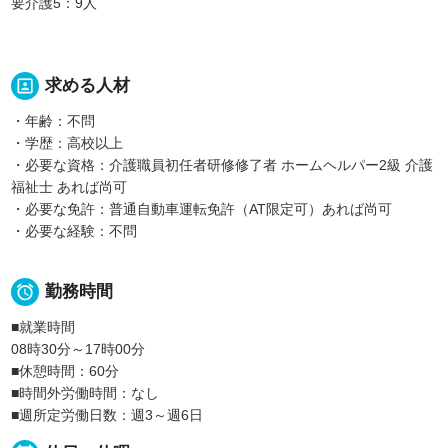
要介護5：9人
portrait
求める人材
・年齢：不問
・学歴：高校以上
・必要な資格：介護職員初任者研修修了者 ホームヘルパー2級 介護
福祉士 あれば尚可
・必要な免許：普通自動車運転免許（AT限定可）あれば尚可
・必要な経験：不問

勤務時間
■就業時間
08時30分～17時00分
■休憩時間：60分
■時間外労働時間：なし
■週所定労働日数：週3～週6日