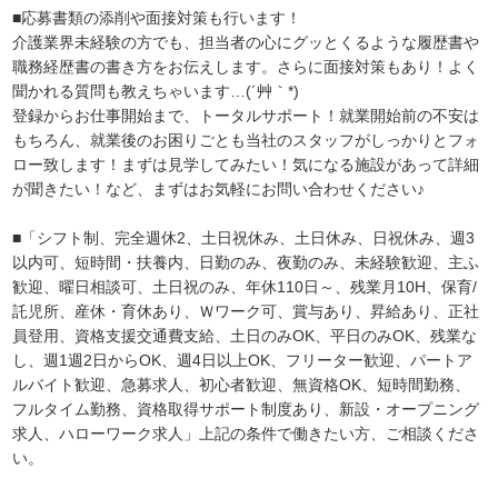
■応募書類の添削や面接対策も行います！
介護業界未経験の方でも、担当者の心にグッとくるような履歴書や
職務経歴書の書き方をお伝えします。さらに面接対策もあり！よく
聞かれる質問も教えちゃいます…(´艸｀*)
登録からお仕事開始まで、トータルサポート！就業開始前の不安は
もちろん、就業後のお困りごとも当社のスタッフがしっかりとフォ
ロー致します！まずは見学してみたい！気になる施設があって詳細
が聞きたい！など、まずはお気軽にお問い合わせください♪
■「シフト制、完全週休2、土日祝休み、土日休み、日祝休み、週3
以内可、短時間・扶養内、日勤のみ、夜勤のみ、未経験歓迎、主ふ
歓迎、曜日相談可、土日祝のみ、年休110日～、残業月10H、保育/
託児所、産休・育休あり、Ｗワーク可、賞与あり、昇給あり、正社
員登用、資格支援交通費支給、土日のみOK、平日のみOK、残業な
し、週1週2日からOK、週4日以上OK、フリーター歓迎、パートア
ルバイト歓迎、急募求人、初心者歓迎、無資格OK、短時間勤務、
フルタイム勤務、資格取得サポート制度あり、新設・オープニング
求人、ハローワーク求人」上記の条件で働きたい方、ご相談くださ
い。