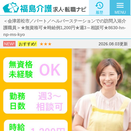

menu
履歴
MENU
＜会津若松市／パート／ヘルパーステーションでの訪問入浴介
護職員＞★無資格可★時給例1,200円★週3～相談可★8630-hn-
np-ms-kyo
NEW!
おすすめ!
★★★
2026.08.03更新