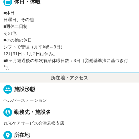
calendar_today
休日・休暇
■休日
日曜日、その他
■週休二日制
その他
■その他の休日
シフトで管理（月平均8～9日）
12月31日～1月2日は休み。
■6ヶ月経過後の年次有給休暇日数：3日（労働基準法に基づき付
与）
所在地・アクセス
people
施設形態
ヘルパーステーション
person_pin
勤務先・施設名
丸光ケアサービス会津若松支店
place
所在地