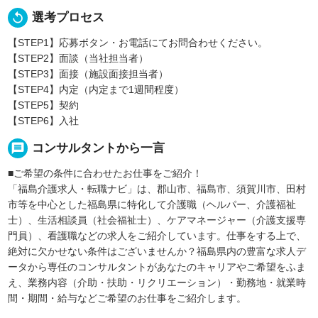
replay
選考プロセス
【STEP1】応募ボタン・お電話にてお問合わせください。
【STEP2】面談（当社担当者）
【STEP3】面接（施設面接担当者）
【STEP4】内定（内定まで1週間程度）
【STEP5】契約
【STEP6】入社
message
コンサルタントから一言
■ご希望の条件に合わせたお仕事をご紹介！
「福島介護求人・転職ナビ」は、郡山市、福島市、須賀川市、田村
市等を中心とした福島県に特化して介護職（ヘルパー、介護福祉
士）、生活相談員（社会福祉士）、ケアマネージャー（介護支援専
門員）、看護職などの求人をご紹介しています。仕事をする上で、
絶対に欠かせない条件はございませんか？福島県内の豊富な求人デ
ータから専任のコンサルタントがあなたのキャリアやご希望をふま
え、業務内容（介助・扶助・リクリエーション）・勤務地・就業時
間・期間・給与などご希望のお仕事をご紹介します。