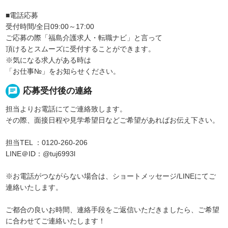
■電話応募
受付時間/全日09:00～17:00
ご応募の際「福島介護求人・転職ナビ」と言って
頂けるとスムーズに受付することができます。
※気になる求人がある時は
「お仕事№」をお知らせください。
chat
応募受付後の連絡
担当よりお電話にてご連絡致します。
その際、面接日程や見学希望日などご希望があればお伝え下さい。
担当TEL ：0120-260-206
LINE＠ID：@tuj6993l
※お電話がつながらない場合は、ショートメッセージ/LINEにてご
連絡いたします。
ご都合の良いお時間、連絡手段をご返信いただきましたら、ご希望
に合わせてご連絡いたします！