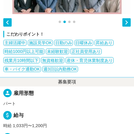


こだわりポイント！
主婦活躍中
施設見学OK
日勤のみ
日曜休み
昇給あり
時給1000円以上可能
未経験歓迎
正社員登用あり
残業月10時間以下
無資格歓迎
産休・育児休業制度あり
車・バイク通勤OK
週3日以内勤務OK
募集要項
person
雇用形態
パート
attach_money
給与
時給 1,033円〜1,200円