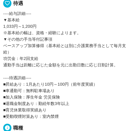
favorite_border
待遇
----給与詳細----
▼基本給
1,033円～1,200円
※基本給の幅は、資格・経験によります。
▼その他の手当等付記事項
ベースアップ加算修得（基本給とは別に介護業務手当として毎月支
給）
功労金：年2回支給
通勤手当は距離に応じた金額を元に出勤日数に応じ日割計算。
----待遇詳細----
■昇給あり：1月あたり10円～100円（前年度実績）
■車通勤可：無料駐車場あり
■加入保険：厚生年金 労災保険
■退職金制度あり：勤続年数3年以上
■育児休業取得実績あり
■受動喫煙対策あり：室内禁煙
info
職種