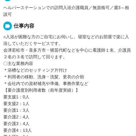
ヘルパーステーションでの訪問入浴介護職員／無資格可／週3～相
談可
label
仕事内容
○入浴が困難な方のご自宅にお伺いし、寝室などのお部屋で楽に入
浴していただくサービスです。
会津若松市・喜多方市・猪苗代町などを中心に看護師１名、介護員
２名の３名で訪問して回ります。
〇主な業務内容
＊浴槽などのセッティング片付け
＊利用者の移動、洗身・洗髪、更衣の介助
＊会社内での資材補充や準備、事務作業など
【要介護度別利用者数（前年度実績）】
要支援1：0人
要支援2：1人
要介護1：3人
要介護2：4人
要介護3：4人
要介護4：13人