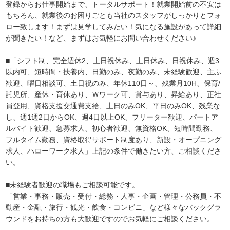
登録からお仕事開始まで、トータルサポート！就業開始前の不安は
もちろん、就業後のお困りごとも当社のスタッフがしっかりとフォ
ロー致します！まずは見学してみたい！気になる施設があって詳細
が聞きたい！など、まずはお気軽にお問い合わせください♪
■「シフト制、完全週休2、土日祝休み、土日休み、日祝休み、週3
以内可、短時間・扶養内、日勤のみ、夜勤のみ、未経験歓迎、主ふ
歓迎、曜日相談可、土日祝のみ、年休110日～、残業月10H、保育/
託児所、産休・育休あり、Ｗワーク可、賞与あり、昇給あり、正社
員登用、資格支援交通費支給、土日のみOK、平日のみOK、残業な
し、週1週2日からOK、週4日以上OK、フリーター歓迎、パートア
ルバイト歓迎、急募求人、初心者歓迎、無資格OK、短時間勤務、
フルタイム勤務、資格取得サポート制度あり、新設・オープニング
求人、ハローワーク求人」上記の条件で働きたい方、ご相談くださ
い。
■未経験者歓迎の職場もご相談可能です。
「営業・事務・販売・受付・総務・人事・企画・管理・公務員・不
動産・金融・旅行・観光・飲食・コンビニ」など様々なバックグラ
ウンドをお持ちの方も大歓迎ですのでお気軽にご相談ください。