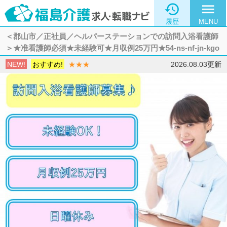

menu
履歴
MENU
＜郡山市／正社員／ヘルパーステーションでの訪問入浴看護師
＞★准看護師必須★未経験可★月収例25万円★54-ns-nf-jn-kgo
NEW!
おすすめ!
★★★
2026.08.03更新