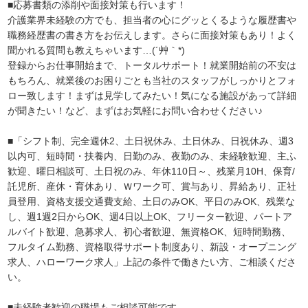
■応募書類の添削や面接対策も行います！
介護業界未経験の方でも、担当者の心にグッとくるような履歴書や
職務経歴書の書き方をお伝えします。さらに面接対策もあり！よく
聞かれる質問も教えちゃいます…(´艸｀*)
登録からお仕事開始まで、トータルサポート！就業開始前の不安は
もちろん、就業後のお困りごとも当社のスタッフがしっかりとフォ
ロー致します！まずは見学してみたい！気になる施設があって詳細
が聞きたい！など、まずはお気軽にお問い合わせください♪
■「シフト制、完全週休2、土日祝休み、土日休み、日祝休み、週3
以内可、短時間・扶養内、日勤のみ、夜勤のみ、未経験歓迎、主ふ
歓迎、曜日相談可、土日祝のみ、年休110日～、残業月10H、保育/
託児所、産休・育休あり、Ｗワーク可、賞与あり、昇給あり、正社
員登用、資格支援交通費支給、土日のみOK、平日のみOK、残業な
し、週1週2日からOK、週4日以上OK、フリーター歓迎、パートア
ルバイト歓迎、急募求人、初心者歓迎、無資格OK、短時間勤務、
フルタイム勤務、資格取得サポート制度あり、新設・オープニング
求人、ハローワーク求人」上記の条件で働きたい方、ご相談くださ
い。
■未経験者歓迎の職場もご相談可能です。