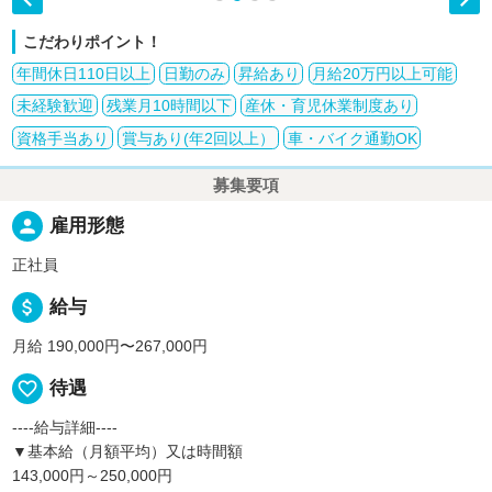
こだわりポイント！
年間休日110日以上
日勤のみ
昇給あり
月給20万円以上可能
未経験歓迎
残業月10時間以下
産休・育児休業制度あり
資格手当あり
賞与あり(年2回以上）
車・バイク通勤OK
募集要項
person
雇用形態
正社員
attach_money
給与
月給 190,000円〜267,000円
favorite_border
待遇
----給与詳細----
▼基本給（月額平均）又は時間額
143,000円～250,000円