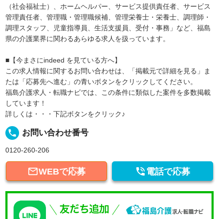
（社会福祉士）、ホームヘルパー、サービス提供責任者、サービス
管理責任者、管理職・管理職候補、管理栄養士・栄養士、調理師・
調理スタッフ、児童指導員、生活支援員、受付・事務」など、福島
県の介護業界に関わるあらゆる求人を扱っています。
■【今まさにindeed を見ている方へ】
この求人情報に関するお問い合わせは、「掲載元で詳細を見る」ま
たは「応募先へ進む」の青いボタンをクリックしてください。
福島介護求人・転職ナビでは、この条件に類似した案件を多数掲載
しています！
詳しくは・・・下記ボタンをクリック♪
local_phone
お問い合わせ番号
0120-260-206


WEBで応募
電話で応募