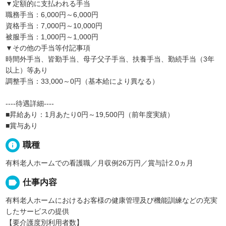
▼定額的に支払われる手当
職務手当：6,000円～6,000円
資格手当：7,000円～10,000円
被服手当：1,000円～1,000円
▼その他の手当等付記事項
時間外手当、皆勤手当、母子父子手当、扶養手当、勤続手当（3年
以上）等あり
調整手当：33,000～0円（基本給により異なる）
----待遇詳細----
■昇給あり：1月あたり0円～19,500円（前年度実績）
■賞与あり
info
職種
有料老人ホームでの看護職／月収例26万円／賞与計2.0ヵ月
label
仕事内容
有料老人ホームにおけるお客様の健康管理及び機能訓練などの充実
したサービスの提供
【要介護度別利用者数】