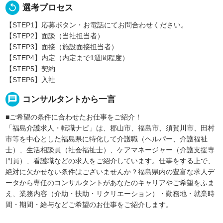
replay
選考プロセス
【STEP1】応募ボタン・お電話にてお問合わせください。
【STEP2】面談（当社担当者）
【STEP3】面接（施設面接担当者）
【STEP4】内定（内定まで1週間程度）
【STEP5】契約
【STEP6】入社
message
コンサルタントから一言
■ご希望の条件に合わせたお仕事をご紹介！
「福島介護求人・転職ナビ」は、郡山市、福島市、須賀川市、田村
市等を中心とした福島県に特化して介護職（ヘルパー、介護福祉
士）、生活相談員（社会福祉士）、ケアマネージャー（介護支援専
門員）、看護職などの求人をご紹介しています。仕事をする上で、
絶対に欠かせない条件はございませんか？福島県内の豊富な求人デ
ータから専任のコンサルタントがあなたのキャリアやご希望をふま
え、業務内容（介助・扶助・リクリエーション）・勤務地・就業時
間・期間・給与などご希望のお仕事をご紹介します。