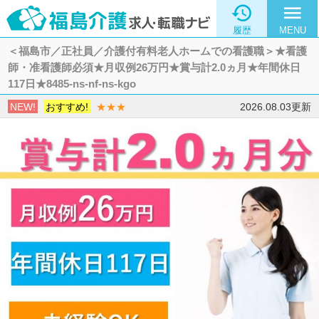

menu
履歴
MENU
＜福島市／正社員／介護付有料老人ホームでの看護職＞★看護
師・准看護師必須★月収例26万円★賞与計2.0ヵ月★年間休日
117日★8485-ns-nf-ns-kgo
NEW!
おすすめ!
★★★
2026.08.03更新