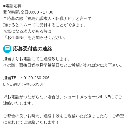
■電話応募
受付時間/全日09:00～17:00
ご応募の際「福島介護求人・転職ナビ」と言って
頂けるとスムーズに受付することができます。
※気になる求人がある時は
「お仕事№」をお知らせください。
chat
応募受付後の連絡
担当よりお電話にてご連絡致します。
その際、面接日程や見学希望日などご希望があればお伝え下さい。
担当TEL ：0120-260-206
LINE＠ID：@tuj6993l
※お電話がつながらない場合は、ショートメッセージ/LINEにてご
連絡いたします。
ご都合の良いお時間、連絡手段をご返信いただきましたら、ご希望
に合わせてご連絡いたします！