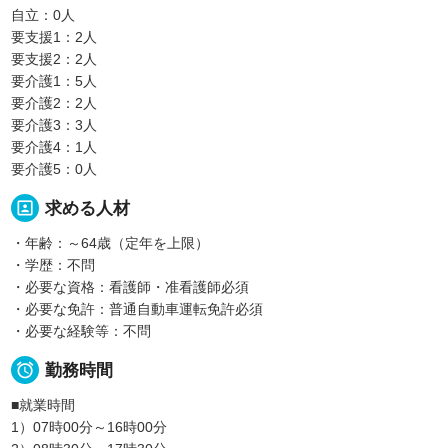
自立：0人
要支援1：2人
要支援2：2人
要介護1：5人
要介護2：2人
要介護3：3人
要介護4：1人
要介護5：0人
portrait
求める人材
・年齢：～64歳（定年を上限）
・学歴：不問
・必要な資格：看護師・准看護師必須
・必要な免許：普通自動車運転免許必須
・必要な経験等：不問

勤務時間
■就業時間
1）07時00分～16時00分