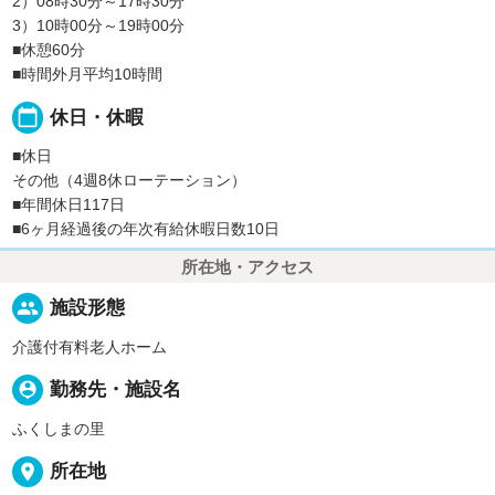
2）08時30分～17時30分
3）10時00分～19時00分
■休憩60分
■時間外月平均10時間
calendar_today
休日・休暇
■休日
その他（4週8休ローテーション）
■年間休日117日
■6ヶ月経過後の年次有給休暇日数10日
所在地・アクセス
people
施設形態
介護付有料老人ホーム
person_pin
勤務先・施設名
ふくしまの里
place
所在地