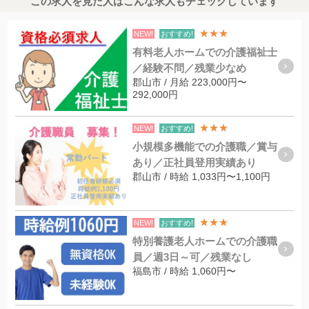
この求人を見た人はこんな求人もチェックしています
★★★
NEW!
おすすめ!
有料老人ホームでの介護福祉士
／経験不問／残業少なめ
郡山市 / 月給 223,000円〜
292,000円
★★★
NEW!
おすすめ!
小規模多機能での介護職／賞与
あり／正社員登用実績あり
郡山市 / 時給 1,033円〜1,100円
★★★
NEW!
おすすめ!
特別養護老人ホームでの介護職
員／週3日～可／残業なし
福島市 / 時給 1,060円〜