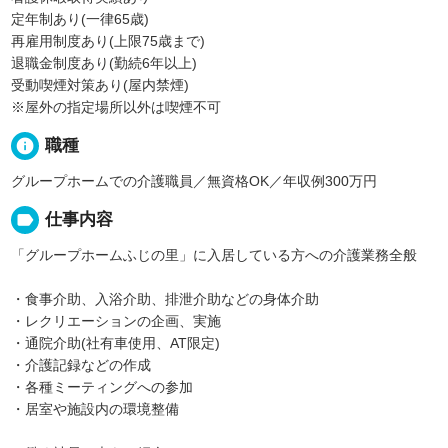
定年制あり(一律65歳)
再雇用制度あり(上限75歳まで)
退職金制度あり(勤続6年以上)
受動喫煙対策あり(屋内禁煙)
※屋外の指定場所以外は喫煙不可
info
職種
グループホームでの介護職員／無資格OK／年収例300万円
label
仕事内容
「グループホームふじの里」に入居している方への介護業務全般
・食事介助、入浴介助、排泄介助などの身体介助
・レクリエーションの企画、実施
・通院介助(社有車使用、AT限定)
・介護記録などの作成
・各種ミーティングへの参加
・居室や施設内の環境整備