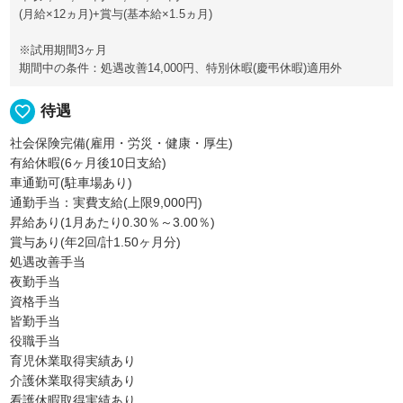
(月給×12ヵ月)+賞与(基本給×1.5ヵ月)
※試用期間3ヶ月
期間中の条件：処遇改善14,000円、特別休暇(慶弔休暇)適用外
favorite_border
待遇
社会保険完備(雇用・労災・健康・厚生)
有給休暇(6ヶ月後10日支給)
車通勤可(駐車場あり)
通勤手当：実費支給(上限9,000円)
昇給あり(1月あたり0.30％～3.00％)
賞与あり(年2回/計1.50ヶ月分)
処遇改善手当
夜勤手当
資格手当
皆勤手当
役職手当
育児休業取得実績あり
介護休業取得実績あり
看護休暇取得実績あり