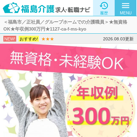

menu
履歴
MENU
＜福島市／正社員／グループホームでの介護職員＞★無資格
OK★年収例300万円★1127-ca-f-ms-kyo
NEW!
おすすめ!
★★★
2026.08.03更新