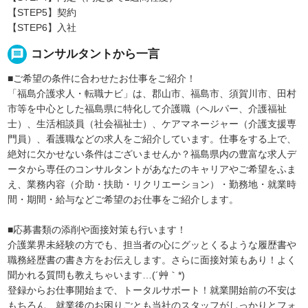
【STEP5】契約
【STEP6】入社
message
コンサルタントから一言
■ご希望の条件に合わせたお仕事をご紹介！
「福島介護求人・転職ナビ」は、郡山市、福島市、須賀川市、田村
市等を中心とした福島県に特化して介護職（ヘルパー、介護福祉
士）、生活相談員（社会福祉士）、ケアマネージャー（介護支援専
門員）、看護職などの求人をご紹介しています。仕事をする上で、
絶対に欠かせない条件はございませんか？福島県内の豊富な求人デ
ータから専任のコンサルタントがあなたのキャリアやご希望をふま
え、業務内容（介助・扶助・リクリエーション）・勤務地・就業時
間・期間・給与などご希望のお仕事をご紹介します。
■応募書類の添削や面接対策も行います！
介護業界未経験の方でも、担当者の心にグッとくるような履歴書や
職務経歴書の書き方をお伝えします。さらに面接対策もあり！よく
聞かれる質問も教えちゃいます…(´艸｀*)
登録からお仕事開始まで、トータルサポート！就業開始前の不安は
もちろん、就業後のお困りごとも当社のスタッフがしっかりとフォ