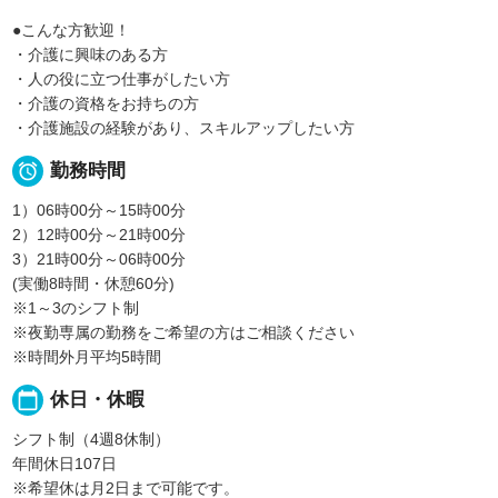
●こんな方歓迎！
・介護に興味のある方
・人の役に立つ仕事がしたい方
・介護の資格をお持ちの方
・介護施設の経験があり、スキルアップしたい方

勤務時間
1）06時00分～15時00分
2）12時00分～21時00分
3）21時00分～06時00分
(実働8時間・休憩60分)
※1～3のシフト制
※夜勤専属の勤務をご希望の方はご相談ください
※時間外月平均5時間
calendar_today
休日・休暇
シフト制（4週8休制）
年間休日107日
※希望休は月2日まで可能です。