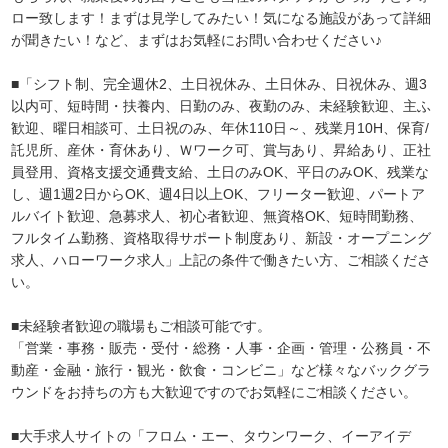
ロー致します！まずは見学してみたい！気になる施設があって詳細
が聞きたい！など、まずはお気軽にお問い合わせください♪
■「シフト制、完全週休2、土日祝休み、土日休み、日祝休み、週3
以内可、短時間・扶養内、日勤のみ、夜勤のみ、未経験歓迎、主ふ
歓迎、曜日相談可、土日祝のみ、年休110日～、残業月10H、保育/
託児所、産休・育休あり、Ｗワーク可、賞与あり、昇給あり、正社
員登用、資格支援交通費支給、土日のみOK、平日のみOK、残業な
し、週1週2日からOK、週4日以上OK、フリーター歓迎、パートア
ルバイト歓迎、急募求人、初心者歓迎、無資格OK、短時間勤務、
フルタイム勤務、資格取得サポート制度あり、新設・オープニング
求人、ハローワーク求人」上記の条件で働きたい方、ご相談くださ
い。
■未経験者歓迎の職場もご相談可能です。
「営業・事務・販売・受付・総務・人事・企画・管理・公務員・不
動産・金融・旅行・観光・飲食・コンビニ」など様々なバックグラ
ウンドをお持ちの方も大歓迎ですのでお気軽にご相談ください。
■大手求人サイトの「フロム・エー、タウンワーク、イーアイデ