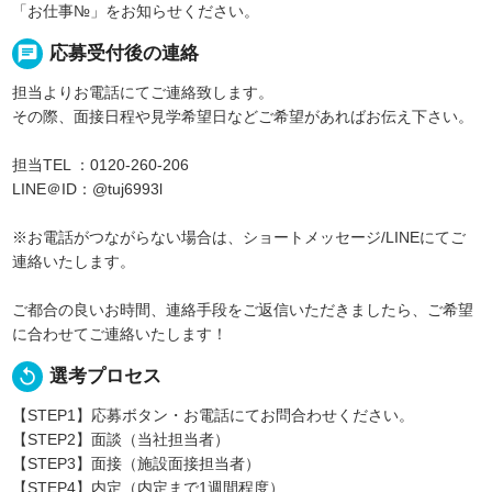
「お仕事№」をお知らせください。
chat
応募受付後の連絡
担当よりお電話にてご連絡致します。
その際、面接日程や見学希望日などご希望があればお伝え下さい。
担当TEL ：0120-260-206
LINE＠ID：@tuj6993l
※お電話がつながらない場合は、ショートメッセージ/LINEにてご
連絡いたします。
ご都合の良いお時間、連絡手段をご返信いただきましたら、ご希望
に合わせてご連絡いたします！
replay
選考プロセス
【STEP1】応募ボタン・お電話にてお問合わせください。
【STEP2】面談（当社担当者）
【STEP3】面接（施設面接担当者）
【STEP4】内定（内定まで1週間程度）