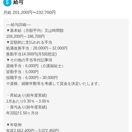
attach_money
給与
月給 201,200円〜232,700円
----給与詳細----
▼基本給（月額平均）又は時間額
159,200円～186,700円
▼定額的に支払われる手当
処遇改善手当：28,000円～32,000円
夜勤手当14,000円(月5回想定)
▼その他の手当等付記事項
資格手当：6,000円（介護福祉士）
皆勤手当：5,000円
役職手当：6,000円～30,000円
※資格、経験年数等を考慮して賃金を決定いたします。
・昇給あり(前年度実績)
1月あたり0.30％～3.00％
・賞与あり(前年度実績)
年2回計1.50ヶ月分
▼年収例
年収2,652,400円～3,072,450円