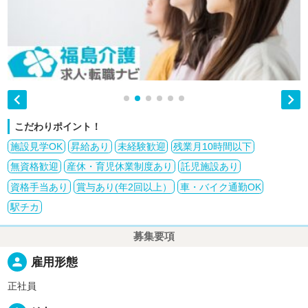


こだわりポイント！
施設見学OK
昇給あり
未経験歓迎
残業月10時間以下
無資格歓迎
産休・育児休業制度あり
託児施設あり
資格手当あり
賞与あり(年2回以上）
車・バイク通勤OK
駅チカ
募集要項
person
雇用形態
正社員