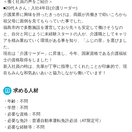
＜働く社員の声をご紹介＞
■20代Ａさん：入社4年目(介護リーダー)
介護業界に興味を持ったきっかけは、両親が共働きで幼いころから
祖父母に面倒を見てもらっていた事でした。
福島市内で多数施設を運営しており先々も安定して働けそうなの
と、自分と同じように未経験スタートの人が、介護職としてキャリ
アを積み重ねていく環境がある事を知り、「ふじの里」を選びまし
た。
現在は「介護リーダー」に昇進し、今年、国家資格である介護福祉
士の資格取得をしました！
新入社員の時は、先輩が丁寧に指導してくれたことが印象的で、現
在もみんな和気あいあいと協力しながら働いています！
portrait
求める人材
・年齢：不問
・学歴：不問
・必要な資格：不問
・必要な免許：普通自動車運転免許必須（AT限定可）
・必要な経験等：不問