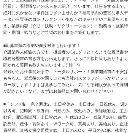
門員）、看護職などの求人をご紹介しています。仕事をする上で、
絶対に欠かせない条件はございませんか？福島県内の豊富な求人デ
ータから専任のコンサルタントがあなたのキャリアやご希望をふま
え、業務内容（介助・扶助・リクリエーション）・勤務地・就業時
間・期間・給与などご希望のお仕事をご紹介します。
■応募書類の添削や面接対策も行います！
介護業界未経験の方でも、担当者の心にグッとくるような履歴書や
職務経歴書の書き方をお伝えします。さらに面接対策もあり！よく
聞かれる質問も教えちゃいます…(´艸｀*)
登録からお仕事開始まで、トータルサポート！就業開始前の不安は
もちろん、就業後のお困りごとも当社のスタッフがしっかりとフォ
ロー致します！まずは見学してみたい！気になる施設があって詳細
が聞きたい！など、まずはお気軽にお問い合わせください♪
■「シフト制、完全週休2、土日祝休み、土日休み、日祝休み、週3
以内可、短時間・扶養内、日勤のみ、夜勤のみ、未経験歓迎、主ふ
歓迎、曜日相談可、土日祝のみ、年休110日～、残業月10H、保育/
託児所、産休・育休あり、Ｗワーク可、賞与あり、昇給あり、正社
員登用、資格支援交通費支給、土日のみOK、平日のみOK、残業な