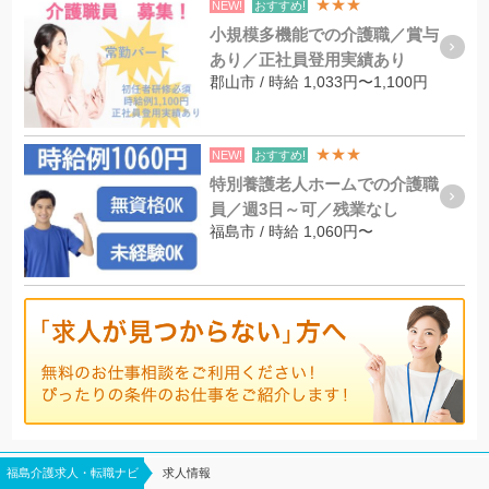
★★★
NEW!
おすすめ!
小規模多機能での介護職／賞与
あり／正社員登用実績あり
郡山市 / 時給 1,033円〜1,100円
★★★
NEW!
おすすめ!
特別養護老人ホームでの介護職
員／週3日～可／残業なし
福島市 / 時給 1,060円〜
福島介護求人・転職ナビ
求人情報