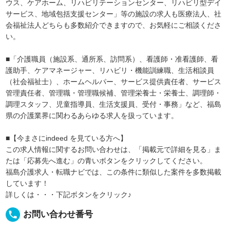
ウス、ケアホーム、リハビリテーションセンター、リハビリ型デイ
サービス、地域包括支援センター」等の施設の求人も医療法人、社
会福祉法人どちらも多数紹介できますので、お気軽にご相談くださ
い。
■「介護職員（施設系、通所系、訪問系）、看護師・准看護師、看
護助手、ケアマネージャー、リハビリ・機能訓練職、生活相談員
（社会福祉士）、ホームヘルパー、サービス提供責任者、サービス
管理責任者、管理職・管理職候補、管理栄養士・栄養士、調理師・
調理スタッフ、児童指導員、生活支援員、受付・事務」など、福島
県の介護業界に関わるあらゆる求人を扱っています。
■【今まさにindeed を見ている方へ】
この求人情報に関するお問い合わせは、「掲載元で詳細を見る」ま
たは「応募先へ進む」の青いボタンをクリックしてください。
福島介護求人・転職ナビでは、この条件に類似した案件を多数掲載
しています！
詳しくは・・・下記ボタンをクリック♪
local_phone
お問い合わせ番号