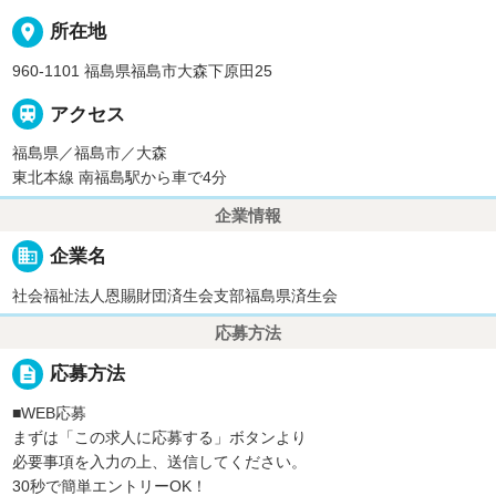
place
所在地
960-1101 福島県福島市大森下原田25

アクセス
福島県／福島市／大森
東北本線 南福島駅から車で4分
企業情報
business
企業名
社会福祉法人恩賜財団済生会支部福島県済生会
応募方法
description
応募方法
■WEB応募
まずは「この求人に応募する」ボタンより
必要事項を入力の上、送信してください。
30秒で簡単エントリーOK！