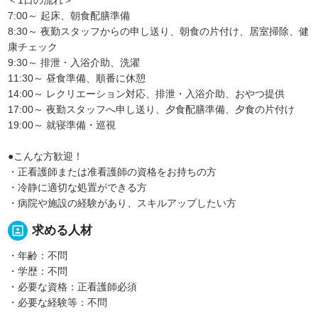
7:00～ 起床、朝食配膳準備
8:30～ 夜勤スタッフからの申し送り、朝食の片付け、居室掃除、健
康チェック
9:30～ 排泄・入浴介助、洗濯
11:30～ 昼食準備、順番に休憩
14:00～ レクリエーション対応、排泄・入浴介助、おやつ提供
17:00～ 夜勤スタッフへ申し送り、夕食配膳準備、夕食の片付け
19:00～ 就寝準備・巡視
●こんな方歓迎！
・正看護師または准看護師の資格をお持ちの方
・冷静に適切な処置ができる方
・病院や施設の経験があり、スキルアップしたい方
portrait
求める人材
・年齢：不問
・学歴：不問
・必要な資格：正看護師必須
・必要な経験等：不問