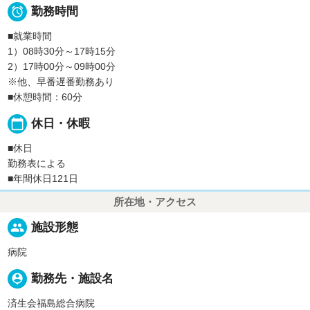

勤務時間
■就業時間
1）08時30分～17時15分
2）17時00分～09時00分
※他、早番遅番勤務あり
■休憩時間：60分
calendar_today
休日・休暇
■休日
勤務表による
■年間休日121日
所在地・アクセス
people
施設形態
病院
person_pin
勤務先・施設名
済生会福島総合病院