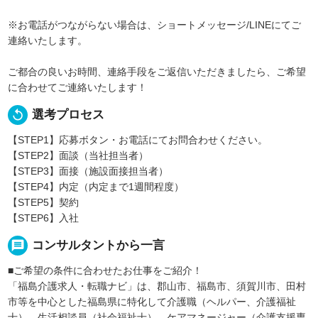
※お電話がつながらない場合は、ショートメッセージ/LINEにてご
連絡いたします。
ご都合の良いお時間、連絡手段をご返信いただきましたら、ご希望
に合わせてご連絡いたします！
replay
選考プロセス
【STEP1】応募ボタン・お電話にてお問合わせください。
【STEP2】面談（当社担当者）
【STEP3】面接（施設面接担当者）
【STEP4】内定（内定まで1週間程度）
【STEP5】契約
【STEP6】入社
message
コンサルタントから一言
■ご希望の条件に合わせたお仕事をご紹介！
「福島介護求人・転職ナビ」は、郡山市、福島市、須賀川市、田村
市等を中心とした福島県に特化して介護職（ヘルパー、介護福祉
士）、生活相談員（社会福祉士）、ケアマネージャー（介護支援専