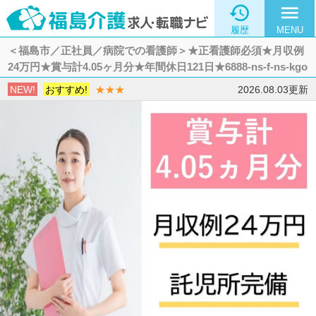

menu
履歴
MENU
＜福島市／正社員／病院での看護師＞★正看護師必須★月収例
24万円★賞与計4.05ヶ月分★年間休日121日★6888-ns-f-ns-kgo
NEW!
おすすめ!
★★★
2026.08.03更新