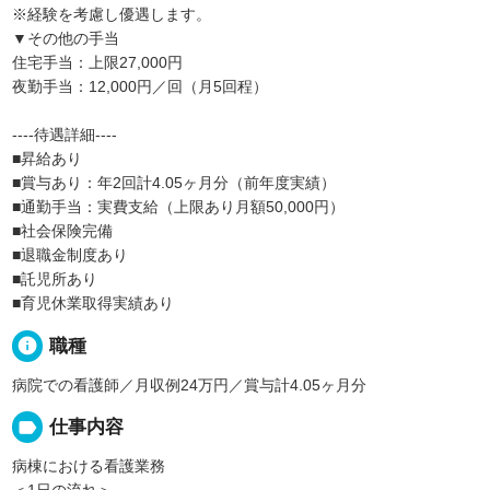
※経験を考慮し優遇します。
▼その他の手当
住宅手当：上限27,000円
夜勤手当：12,000円／回（月5回程）
----待遇詳細----
■昇給あり
■賞与あり：年2回計4.05ヶ月分（前年度実績）
■通勤手当：実費支給（上限あり月額50,000円）
■社会保険完備
■退職金制度あり
■託児所あり
■育児休業取得実績あり
info
職種
病院での看護師／月収例24万円／賞与計4.05ヶ月分
label
仕事内容
病棟における看護業務
＜1日の流れ＞