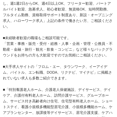
し、週1週2日からOK、週4日以上OK、フリーター歓迎、パートア
ルバイト歓迎、急募求人、初心者歓迎、無資格OK、短時間勤務、
フルタイム勤務、資格取得サポート制度あり、新設・オープニング
求人、ハローワーク求人」上記の条件で働きたい方、ご相談くださ
い。
■未経験者歓迎の職場もご相談可能です。
「営業・事務・販売・受付・総務・人事・企画・管理・公務員・不
動産・金融・旅行・観光・飲食・コンビニ」など様々なバックグラ
ウンドをお持ちの方も大歓迎ですのでお気軽にご相談ください。
■大手求人サイトの「フロム・エー、タウンワーク、イーアイデ
ム、バイトル、エン転職、DODA、リクナビ、マイナビ」に掲載さ
れていない求人も多数ご紹介できます。
■「特別養護老人ホーム、介護老人保健施設、デイサービス、デイ
ケア、介護付有料老人ホーム、訪問介護サービス、グループホー
ム、サービス付き高齢者向け住宅、住宅型有料老人ホーム、ショー
トステイ、看護小規模多機能型居宅介護、小規模多機能ホーム、ケ
アプランセンター、放課後等デイサービス、居宅介護支援、ケアハ