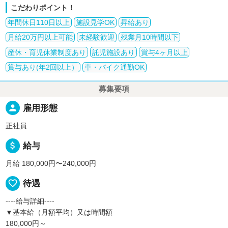
こだわりポイント！
年間休日110日以上
施設見学OK
昇給あり
月給20万円以上可能
未経験歓迎
残業月10時間以下
産休・育児休業制度あり
託児施設あり
賞与4ヶ月以上
賞与あり(年2回以上）
車・バイク通勤OK
募集要項
person
雇用形態
正社員
attach_money
給与
月給 180,000円〜240,000円
favorite_border
待遇
----給与詳細----
▼基本給（月額平均）又は時間額
180,000円～