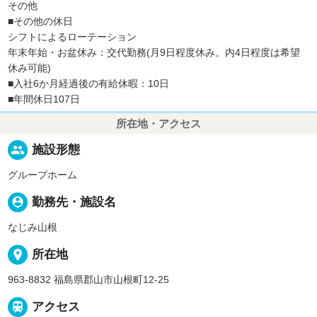
その他
■その他の休日
シフトによるローテーション
年末年始・お盆休み：交代勤務(月9日程度休み。内4日程度は希望
休み可能)
■入社6か月経過後の有給休暇：10日
■年間休日107日
所在地・アクセス
people
施設形態
グループホーム
person_pin
勤務先・施設名
なじみ山根
place
所在地
963-8832 福島県郡山市山根町12-25

アクセス