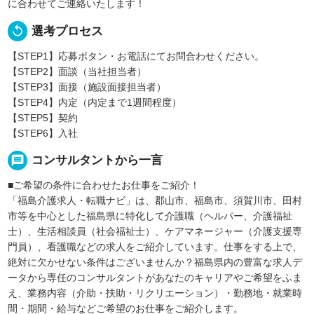
に合わせてご連絡いたします！
replay
選考プロセス
【STEP1】応募ボタン・お電話にてお問合わせください。
【STEP2】面談（当社担当者）
【STEP3】面接（施設面接担当者）
【STEP4】内定（内定まで1週間程度）
【STEP5】契約
【STEP6】入社
message
コンサルタントから一言
■ご希望の条件に合わせたお仕事をご紹介！
「福島介護求人・転職ナビ」は、郡山市、福島市、須賀川市、田村
市等を中心とした福島県に特化して介護職（ヘルパー、介護福祉
士）、生活相談員（社会福祉士）、ケアマネージャー（介護支援専
門員）、看護職などの求人をご紹介しています。仕事をする上で、
絶対に欠かせない条件はございませんか？福島県内の豊富な求人デ
ータから専任のコンサルタントがあなたのキャリアやご希望をふま
え、業務内容（介助・扶助・リクリエーション）・勤務地・就業時
間・期間・給与などご希望のお仕事をご紹介します。