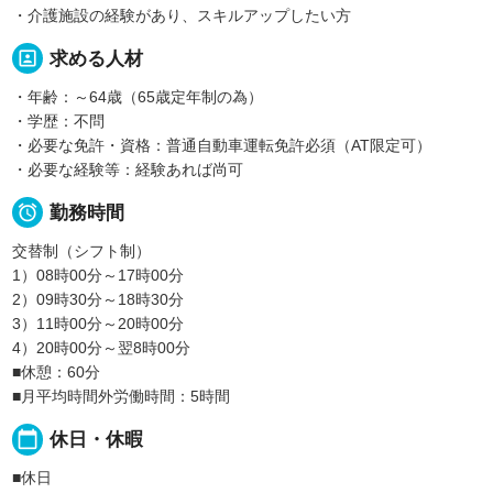
・介護施設の経験があり、スキルアップしたい方
portrait
求める人材
・年齢：～64歳（65歳定年制の為）
・学歴：不問
・必要な免許・資格：普通自動車運転免許必須（AT限定可）
・必要な経験等：経験あれば尚可

勤務時間
交替制（シフト制）
1）08時00分～17時00分
2）09時30分～18時30分
3）11時00分～20時00分
4）20時00分～翌8時00分
■休憩：60分
■月平均時間外労働時間：5時間
calendar_today
休日・休暇
■休日