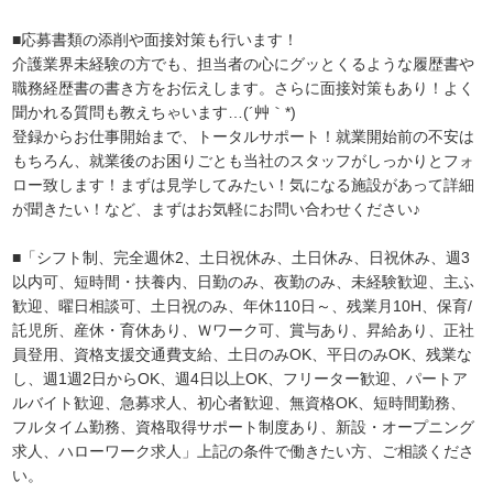
■応募書類の添削や面接対策も行います！
介護業界未経験の方でも、担当者の心にグッとくるような履歴書や
職務経歴書の書き方をお伝えします。さらに面接対策もあり！よく
聞かれる質問も教えちゃいます…(´艸｀*)
登録からお仕事開始まで、トータルサポート！就業開始前の不安は
もちろん、就業後のお困りごとも当社のスタッフがしっかりとフォ
ロー致します！まずは見学してみたい！気になる施設があって詳細
が聞きたい！など、まずはお気軽にお問い合わせください♪
■「シフト制、完全週休2、土日祝休み、土日休み、日祝休み、週3
以内可、短時間・扶養内、日勤のみ、夜勤のみ、未経験歓迎、主ふ
歓迎、曜日相談可、土日祝のみ、年休110日～、残業月10H、保育/
託児所、産休・育休あり、Ｗワーク可、賞与あり、昇給あり、正社
員登用、資格支援交通費支給、土日のみOK、平日のみOK、残業な
し、週1週2日からOK、週4日以上OK、フリーター歓迎、パートア
ルバイト歓迎、急募求人、初心者歓迎、無資格OK、短時間勤務、
フルタイム勤務、資格取得サポート制度あり、新設・オープニング
求人、ハローワーク求人」上記の条件で働きたい方、ご相談くださ
い。