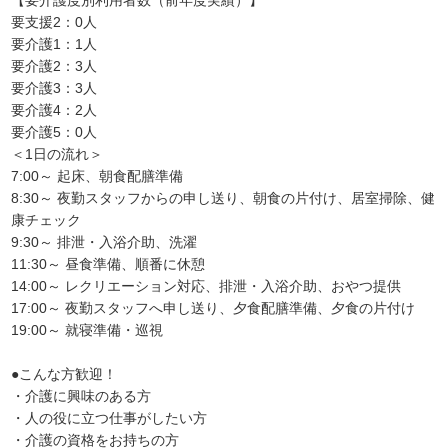
【要介護度別利用者数（前年度実績）】
要支援2：0人
要介護1：1人
要介護2：3人
要介護3：3人
要介護4：2人
要介護5：0人
＜1日の流れ＞
7:00～ 起床、朝食配膳準備
8:30～ 夜勤スタッフからの申し送り、朝食の片付け、居室掃除、健
康チェック
9:30～ 排泄・入浴介助、洗濯
11:30～ 昼食準備、順番に休憩
14:00～ レクリエーション対応、排泄・入浴介助、おやつ提供
17:00～ 夜勤スタッフへ申し送り、夕食配膳準備、夕食の片付け
19:00～ 就寝準備・巡視
●こんな方歓迎！
・介護に興味のある方
・人の役に立つ仕事がしたい方
・介護の資格をお持ちの方