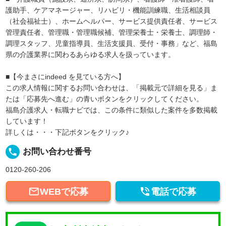
護助手、ケアマネージャー、リハビリ・機能訓練職、生活相談員
（社会福祉士）、ホームヘルパー、サービス提供責任者、サービス
管理責任者、管理職・管理職候補、管理栄養士・栄養士、調理師・
調理スタッフ、児童指導員、生活支援員、受付・事務」など、福島
県の介護業界に関わるあらゆる求人を扱っています。
■【今まさにindeed を見ている方へ】
この求人情報に関するお問い合わせは、「掲載元で詳細を見る」ま
たは「応募先へ進む」の青いボタンをクリックしてください。
福島介護求人・転職ナビでは、この条件に類似した案件を多数掲載
しています！
詳しくは・・・下記ボタンをクリック♪
local_phone
お問い合わせ番号
0120-260-206


WEBで応募
電話で応募