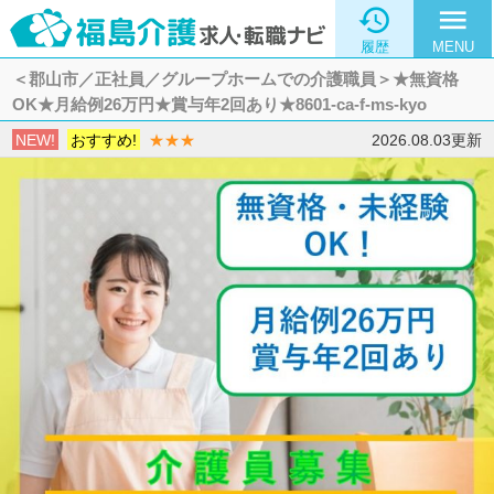

menu
履歴
MENU
＜郡山市／正社員／グループホームでの介護職員＞★無資格
OK★月給例26万円★賞与年2回あり★8601-ca-f-ms-kyo
NEW!
おすすめ!
★★★
2026.08.03更新