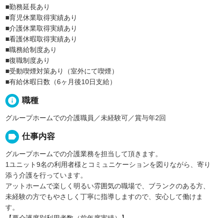
■勤務延長あり
■育児休業取得実績あり
■介護休業取得実績あり
■看護休暇取得実績あり
■職務給制度あり
■復職制度あり
■受動喫煙対策あり（室外にて喫煙）
■有給休暇日数（6ヶ月後10日支給）
info
職種
グループホームでの介護職員／未経験可／賞与年2回
label
仕事内容
グループホームでの介護業務を担当して頂きます。
1ユニット9名の利用者様とコミュニケーションを図りながら、寄り
添う介護を行っています。
アットホームで楽しく明るい雰囲気の職場で、ブランクのある方、
未経験の方でもやさしく丁寧に指導しますので、安心して働けま
す。