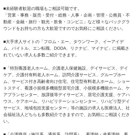
■未経験者歓迎の職場もご相談可能です。
「営業・事務・販売・受付・総務・人事・企画・管理・公務員・不
動産・金融・旅行・観光・飲食・コンビニ」など様々なバックグラ
ウンドをお持ちの方も大歓迎ですのでお気軽にご相談ください。
■大手求人サイトの「フロム・エー、タウンワーク、イーアイデ
ム、バイトル、エン転職、DODA、リクナビ、マイナビ」に掲載さ
れていない求人も多数ご紹介できます。
■「特別養護老人ホーム、介護老人保健施設、デイサービス、デイ
ケア、介護付有料老人ホーム、訪問介護サービス、グループホー
ム、サービス付き高齢者向け住宅、住宅型有料老人ホーム、ショー
トステイ、看護小規模多機能型居宅介護、小規模多機能ホーム、ケ
アプランセンター、放課後等デイサービス、居宅介護支援、ケアハ
ウス、ケアホーム、リハビリテーションセンター、リハビリ型デイ
サービス、地域包括支援センター」等の施設の求人も医療法人、社
会福祉法人どちらも多数紹介できますので、お気軽にご相談くださ
い。
■「介護職員（施設系、通所系、訪問系）、看護師・准看護師、看