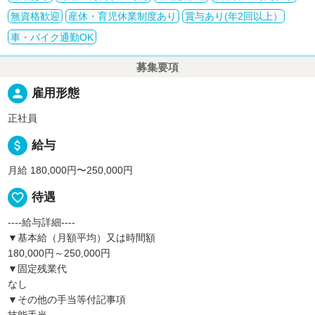
無資格歓迎
産休・育児休業制度あり
賞与あり(年2回以上）
車・バイク通勤OK
募集要項
person
雇用形態
正社員
attach_money
給与
月給 180,000円〜250,000円
favorite_border
待遇
----給与詳細----
▼基本給（月額平均）又は時間額
180,000円～250,000円
▼固定残業代
なし
▼その他の手当等付記事項