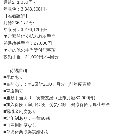
月給241,359円~
年収例：3,348,308円~
【准看護師】
月給236,177円~
年収例：3,276,128円~
▼定額的に支払われる手当
処遇改善手当：27,000円
▼その他の手当等付記事項
夜勤手当：21,000円／4回分
----待遇詳細----
■昇給あり
■賞与あり：年2回計2.00ヵ月分（前年度実績）
■車通勤可
■通勤手当あり：実費支給（上限月額30,000円）
■加入保険：雇用保険，労災保険，健康保険，厚生年金
■退職金制度あり
■定年制あり：一律60歳
■再雇用制度なし
■育児休業取得実績あり