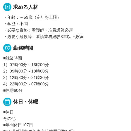
portrait
求める人材
・年齢：～59歳（定年を上限）
・学歴：不問
・必要な資格：看護師・准看護師必須
・必要な経験等：看護業務経験3年以上必須

勤務時間
■就業時間
1）07時00分～16時00分
2）09時00分～18時00分
3）12時30分～21時30分
4）22時00分～07時00分
■休憩60分
calendar_today
休日・休暇
■休日
その他
■年間休日107日