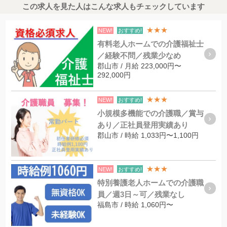
この求人を見た人はこんな求人もチェックしています
★★★
NEW!
おすすめ!
有料老人ホームでの介護福祉士
／経験不問／残業少なめ
郡山市 / 月給 223,000円〜
292,000円
★★★
NEW!
おすすめ!
小規模多機能での介護職／賞与
あり／正社員登用実績あり
郡山市 / 時給 1,033円〜1,100円
★★★
NEW!
おすすめ!
特別養護老人ホームでの介護職
員／週3日～可／残業なし
福島市 / 時給 1,060円〜