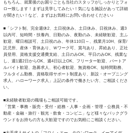
もちろん、就業後のお困りごとも当社のスタッフがしっかりとフォ
ロー致します！まずは見学してみたい！気になる施設があって詳細
が聞きたい！など、まずはお気軽にお問い合わせください♪
■「シフト制、完全週休2、土日祝休み、土日休み、日祝休み、週3
以内可、短時間・扶養内、日勤のみ、夜勤のみ、未経験歓迎、主ふ
歓迎、曜日相談可、土日祝のみ、年休110日～、残業月10H、保育/
託児所、産休・育休あり、Ｗワーク可、賞与あり、昇給あり、正社
員登用、資格支援交通費支給、土日のみOK、平日のみOK、残業な
し、週1週2日からOK、週4日以上OK、フリーター歓迎、パートア
ルバイト歓迎、急募求人、初心者歓迎、無資格OK、短時間勤務、
フルタイム勤務、資格取得サポート制度あり、新設・オープニング
求人、ハローワーク求人」上記の条件で働きたい方、ご相談くださ
い。
■未経験者歓迎の職場もご相談可能です。
「営業・事務・販売・受付・総務・人事・企画・管理・公務員・不
動産・金融・旅行・観光・飲食・コンビニ」など様々なバックグラ
ウンドをお持ちの方も大歓迎ですのでお気軽にご相談ください。
■大手求人サイトの「フロム・エー、タウンワーク、イーアイデ