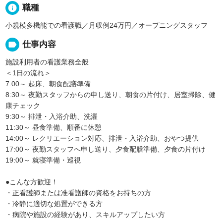
info
職種
小規模多機能での看護職／月収例24万円／オープニングスタッフ
label
仕事内容
施設利用者の看護業務全般
＜1日の流れ＞
7:00～ 起床、朝食配膳準備
8:30～ 夜勤スタッフからの申し送り、朝食の片付け、居室掃除、健
康チェック
9:30～ 排泄・入浴介助、洗濯
11:30～ 昼食準備、順番に休憩
14:00～ レクリエーション対応、排泄・入浴介助、おやつ提供
17:00～ 夜勤スタッフへ申し送り、夕食配膳準備、夕食の片付け
19:00～ 就寝準備・巡視
●こんな方歓迎！
・正看護師または准看護師の資格をお持ちの方
・冷静に適切な処置ができる方
・病院や施設の経験があり、スキルアップしたい方