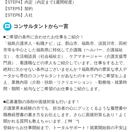
【STEP4】内定（内定まで1週間程度）
【STEP5】契約
【STEP6】入社
message
コンサルタントから一言
■ご希望の条件に合わせたお仕事をご紹介！
「福島介護求人・転職ナビ」は、郡山市、福島市、須賀川市、田村
市等を中心とした福島県に特化して介護職（ヘルパー、介護福祉
士）、生活相談員（社会福祉士）、ケアマネージャー（介護支援専
門員）、看護職などの求人をご紹介しています。仕事をする上で、
絶対に欠かせない条件はございませんか？福島県内の豊富な求人デ
ータから専任のコンサルタントがあなたのキャリアやご希望をふま
え、業務内容（介助・扶助・リクリエーション）・勤務地・就業時
間・期間・給与などご希望のお仕事をご紹介します。
■応募書類の添削や面接対策も行います！
介護業界未経験の方でも、担当者の心にグッとくるような履歴書や
職務経歴書の書き方をお伝えします。さらに面接対策もあり！よく
聞かれる質問も教えちゃいます…(´艸｀*)
登録からお仕事開始まで、トータルサポート！就業開始前の不安は