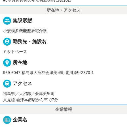
■6ヶ月経過後の年次有給休暇日数10日
所在地・アクセス
people
施設形態
小規模多機能型居宅介護
person_pin
勤務先・施設名
ミサトベース
place
所在地
969-6047 福島県大沼郡会津美里町北川原甲2370-1

アクセス
福島県／大沼郡／会津美里町
只見線 会津本郷駅から車で7分
企業情報
business
企業名