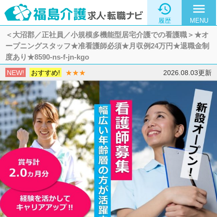

menu
履歴
MENU
＜大沼郡／正社員／小規模多機能型居宅介護での看護職＞★オ
ープニングスタッフ★准看護師必須★月収例24万円★退職金制
度あり★8590-ns-f-jn-kgo
NEW!
おすすめ!
★★★
2026.08.03更新