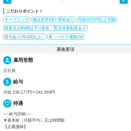
こだわりポイント！
オープニング
施設見学OK
昇給あり
月給20万円以上可能
残業月10時間以下
産休・育児休業制度あり
賞与あり(年2回以上）
車・バイク通勤OK
募集要項
person
雇用形態
正社員
attach_money
給与
月給 236,177円〜241,359円
favorite_border
待遇
----給与詳細----
▼基本給（月額平均）又は時間額
【正看護師】