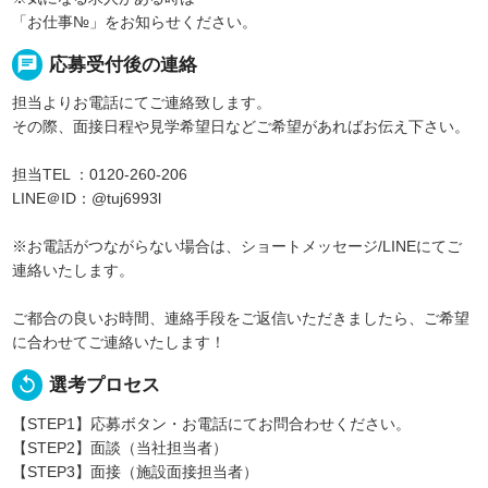
「お仕事№」をお知らせください。
chat
応募受付後の連絡
担当よりお電話にてご連絡致します。
その際、面接日程や見学希望日などご希望があればお伝え下さい。
担当TEL ：0120-260-206
LINE＠ID：@tuj6993l
※お電話がつながらない場合は、ショートメッセージ/LINEにてご
連絡いたします。
ご都合の良いお時間、連絡手段をご返信いただきましたら、ご希望
に合わせてご連絡いたします！
replay
選考プロセス
【STEP1】応募ボタン・お電話にてお問合わせください。
【STEP2】面談（当社担当者）
【STEP3】面接（施設面接担当者）