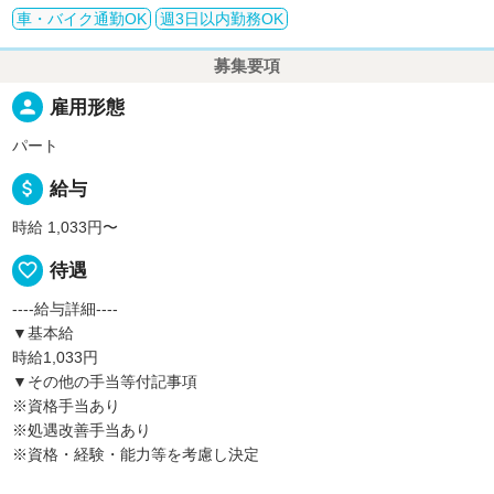
車・バイク通勤OK
週3日以内勤務OK
募集要項
person
雇用形態
パート
attach_money
給与
時給 1,033円〜
favorite_border
待遇
----給与詳細----
▼基本給
時給1,033円
▼その他の手当等付記事項
※資格手当あり
※処遇改善手当あり
※資格・経験・能力等を考慮し決定