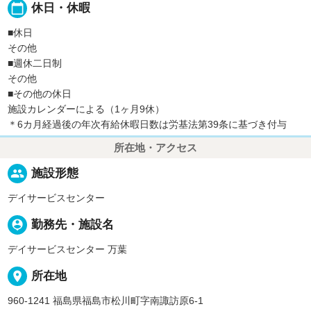
calendar_today
休日・休暇
■休日
その他
■週休二日制
その他
■その他の休日
施設カレンダーによる（1ヶ月9休）
＊6カ月経過後の年次有給休暇日数は労基法第39条に基づき付与
所在地・アクセス
people
施設形態
デイサービスセンター
person_pin
勤務先・施設名
デイサービスセンター 万葉
place
所在地
960-1241 福島県福島市松川町字南諏訪原6-1