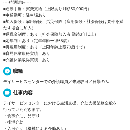
----待遇詳細----
■通勤手当：実費支給（上限あり月額50,000円）
■車通勤可：駐車場あり
■加入保険：雇用保険、労災保険（雇用保険・社会保険は要件を満
たす場合に加入）
■退職金制度：あり（社会保険加入者 勤続3年以上）
■定年制：あり（定年年齢一律65歳）
■再雇用制度：あり（上限年齢上限70歳まで）
■育児休業取得実績：あり
■介護休業取得実績：あり
info
職種
デイサービスセンターでの介護職員／未経験可／日勤のみ
label
仕事内容
デイサービスセンターにおける生活支援、介助支援業務全般を
行っていただきます。
・食事介助、見守り
・排泄介助
・入浴介助（機械による介助あり）