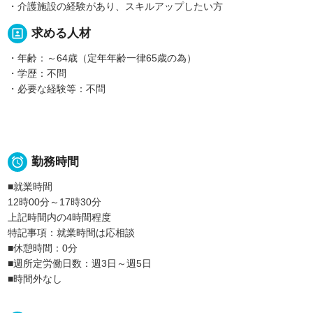
・介護施設の経験があり、スキルアップしたい方
portrait
求める人材
・年齢：～64歳（定年年齢一律65歳の為）
・学歴：不問
・必要な経験等：不問

勤務時間
■就業時間
12時00分～17時30分
上記時間内の4時間程度
特記事項：就業時間は応相談
■休憩時間：0分
■週所定労働日数：週3日～週5日
■時間外なし