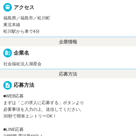

アクセス
福島県／福島市／松川町
東北本線
松川駅から車で4分
企業情報
business
企業名
社会福祉法人湖星会
応募方法
description
応募方法
■WEB応募
まずは「この求人に応募する」ボタンより
必要事項を入力の上、送信してください。
30秒で簡単エントリーOK！
■LINE応募
24時間 電話受付中！