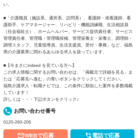
い。
■「介護職員（施設系、通所系、訪問系）、看護師・准看護師、看
護助手、ケアマネージャー、リハビリ・機能訓練職、生活相談員
（社会福祉士）、ホームヘルパー、サービス提供責任者、サービス
管理責任者、管理職・管理職候補、管理栄養士・栄養士、調理師・
調理スタッフ、児童指導員、生活支援員、受付・事務」など、福島
県の介護業界に関わるあらゆる求人を扱っています。
■【今まさにindeed を見ている方へ】
この求人情報に関するお問い合わせは、「掲載元で詳細を見る」ま
たは「応募先へ進む」の青いボタンをクリックしてください。
福島介護求人・転職ナビでは、この条件に類似した案件を多数掲載
しています！
詳しくは・・・下記ボタンをクリック♪
local_phone
お問い合わせ番号
0120-260-206


WEBで応募
電話で応募