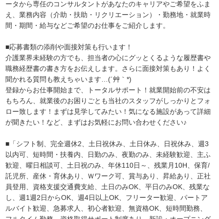
ータから専任のコンサルタントがあなたのキャリアやご希望をふま
え、業務内容（介助・扶助・リクリエーション）・勤務地・就業時
間・期間・給与などご希望のお仕事をご紹介します。
■応募書類の添削や面接対策も行います！
介護業界未経験の方でも、担当者の心にグッとくるような履歴書や
職務経歴書の書き方をお伝えします。さらに面接対策もあり！よく
聞かれる質問も教えちゃいます…(´艸｀*)
登録からお仕事開始まで、トータルサポート！就業開始前の不安は
もちろん、就業後のお困りごとも当社のスタッフがしっかりとフォ
ロー致します！まずは見学してみたい！気になる施設があって詳細
が聞きたい！など、まずはお気軽にお問い合わせください♪
■「シフト制、完全週休2、土日祝休み、土日休み、日祝休み、週3
以内可、短時間・扶養内、日勤のみ、夜勤のみ、未経験歓迎、主ふ
歓迎、曜日相談可、土日祝のみ、年休110日～、残業月10H、保育/
託児所、産休・育休あり、Ｗワーク可、賞与あり、昇給あり、正社
員登用、資格支援交通費支給、土日のみOK、平日のみOK、残業な
し、週1週2日からOK、週4日以上OK、フリーター歓迎、パートア
ルバイト歓迎、急募求人、初心者歓迎、無資格OK、短時間勤務、
フルタイム勤務、資格取得サポート制度あり、新設・オープニング