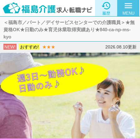

menu
履歴
MENU
＜福島市／パート／デイサービスセンターでの介護職員＞★無
資格OK★日勤のみ★育児休業取得実績あり★840-ca-np-ms-
kyo
NEW!
おすすめ!
★★★
2026.08.10更新