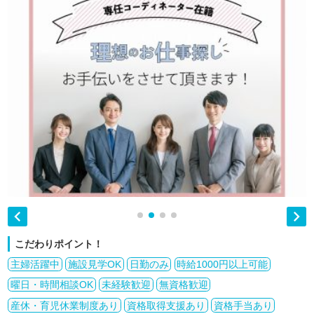


こだわりポイント！
主婦活躍中
施設見学OK
日勤のみ
時給1000円以上可能
曜日・時間相談OK
未経験歓迎
無資格歓迎
産休・育児休業制度あり
資格取得支援あり
資格手当あり