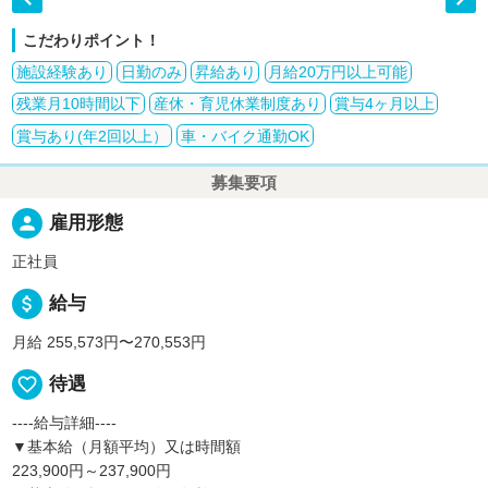
こだわりポイント！
施設経験あり
日勤のみ
昇給あり
月給20万円以上可能
残業月10時間以下
産休・育児休業制度あり
賞与4ヶ月以上
賞与あり(年2回以上）
車・バイク通勤OK
募集要項
person
雇用形態
正社員
attach_money
給与
月給 255,573円〜270,553円
favorite_border
待遇
----給与詳細----
▼基本給（月額平均）又は時間額
223,900円～237,900円