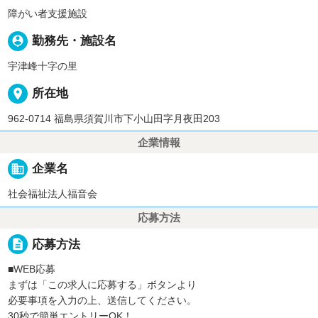
障がい者支援施設
person_pin
勤務先・施設名
宇津峰十字の里
place
所在地
962-0714 福島県須賀川市下小山田字月夜田203
企業情報
business
企業名
社会福祉法人福音会
応募方法
description
応募方法
■WEB応募
まずは「この求人に応募する」ボタンより
必要事項を入力の上、送信してください。
30秒で簡単エントリーOK！