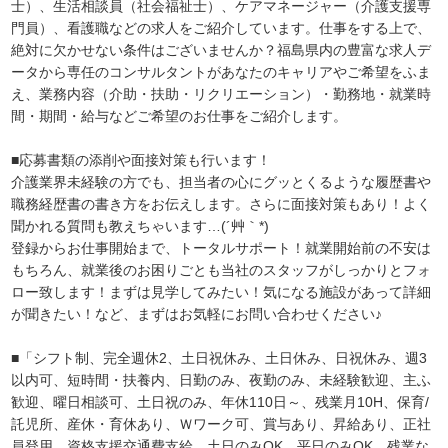
士）、生活相談員（社会福祉士）、ケアマネージャー（介護支援専
門員）、看護職などの求人をご紹介しています。仕事をする上で、
絶対に欠かせない条件はございませんか？福島県内の豊富な求人デ
ータから専任のコンサルタントがあなたのキャリアやご希望をふま
え、業務内容（介助・扶助・リクリエーション）・勤務地・就業時
間・期間・給与などご希望のお仕事をご紹介します。
■応募書類の添削や面接対策も行います！
介護業界未経験の方でも、担当者の心にグッとくるような履歴書や
職務経歴書の書き方をお伝えします。さらに面接対策もあり！よく
聞かれる質問も教えちゃいます…(´艸｀*)
登録からお仕事開始まで、トータルサポート！就業開始前の不安は
もちろん、就業後のお困りごとも当社のスタッフがしっかりとフォ
ロー致します！まずは見学してみたい！気になる施設があって詳細
が聞きたい！など、まずはお気軽にお問い合わせください♪
■「シフト制、完全週休2、土日祝休み、土日休み、日祝休み、週3
以内可、短時間・扶養内、日勤のみ、夜勤のみ、未経験歓迎、主ふ
歓迎、曜日相談可、土日祝のみ、年休110日～、残業月10H、保育/
託児所、産休・育休あり、Ｗワーク可、賞与あり、昇給あり、正社
員登用、資格支援交通費支給、土日のみOK、平日のみOK、残業な