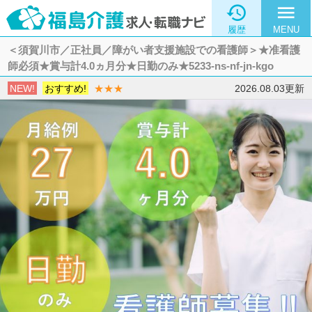

menu
履歴
MENU
＜須賀川市／正社員／障がい者支援施設での看護師＞★准看護
師必須★賞与計4.0ヵ月分★日勤のみ★5233-ns-nf-jn-kgo
NEW!
おすすめ!
★★★
2026.08.03更新