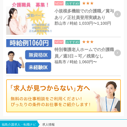
★★★
NEW!
おすすめ!
小規模多機能での介護職／賞与
あり／正社員登用実績あり
郡山市 / 時給 1,033円〜1,100円
★★★
NEW!
おすすめ!
特別養護老人ホームでの介護職
員／週3日～可／残業なし
福島市 / 時給 1,060円〜
福島介護求人・転職ナビ
求人情報