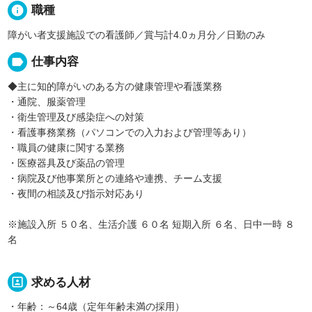
info
職種
障がい者支援施設での看護師／賞与計4.0ヵ月分／日勤のみ
label
仕事内容
◆主に知的障がいのある方の健康管理や看護業務
・通院、服薬管理
・衛生管理及び感染症への対策
・看護事務業務（パソコンでの入力および管理等あり）
・職員の健康に関する業務
・医療器具及び薬品の管理
・病院及び他事業所との連絡や連携、チーム支援
・夜間の相談及び指示対応あり
※施設入所 ５０名、生活介護 ６０名 短期入所 ６名、日中一時 ８
名
portrait
求める人材
・年齢：～64歳（定年年齢未満の採用）