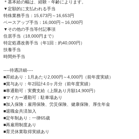
＊基本給の幅は、経験・年齢によります。
▼定額的に支払われる手当
特殊業務手当：15,673円～16,653円
ベースアップ手当：16,000円～16,000円
▼その他の手当等付記事項
住居手当（18,000円まで）
特定処遇改善手当（年1回：約40,000円）
扶養手当
時間外手当
----待遇詳細----
■昇給あり：1月あたり2,000円～4,000円（前年度実績）
■賞与あり：年2回計4.0ヶ月分（前年度実績）
■車通勤可：実費支給（上限あり月額14,900円）
■マイカー通勤可：駐車場あり
■加入保険：雇用保険、労災保険、健康保険、厚生年金
■退職金共済加入
■定年制あり：一律65歳
■再雇用制度あり
■育児休業取得実績あり