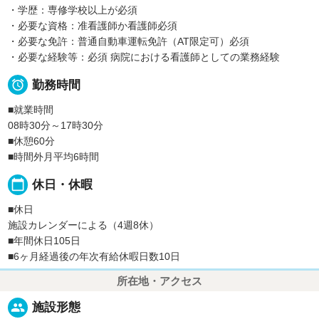
・学歴：専修学校以上が必須
・必要な資格：准看護師か看護師必須
・必要な免許：普通自動車運転免許（AT限定可）必須
・必要な経験等：必須 病院における看護師としての業務経験

勤務時間
■就業時間
08時30分～17時30分
■休憩60分
■時間外月平均6時間
calendar_today
休日・休暇
■休日
施設カレンダーによる（4週8休）
■年間休日105日
■6ヶ月経過後の年次有給休暇日数10日
所在地・アクセス
people
施設形態