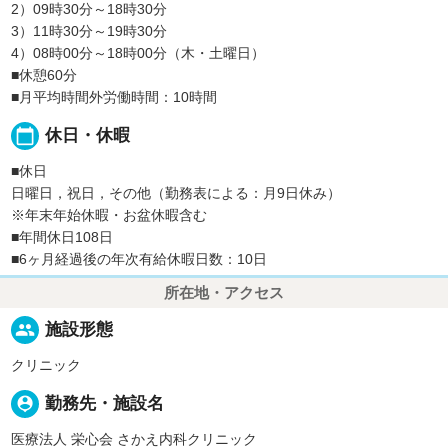
2）09時30分～18時30分
3）11時30分～19時30分
4）08時00分～18時00分（木・土曜日）
■休憩60分
■月平均時間外労働時間：10時間
calendar_today
休日・休暇
■休日
日曜日，祝日，その他（勤務表による：月9日休み）
※年末年始休暇・お盆休暇含む
■年間休日108日
■6ヶ月経過後の年次有給休暇日数：10日
所在地・アクセス
people
施設形態
クリニック
person_pin
勤務先・施設名
医療法人 栄心会 さかえ内科クリニック