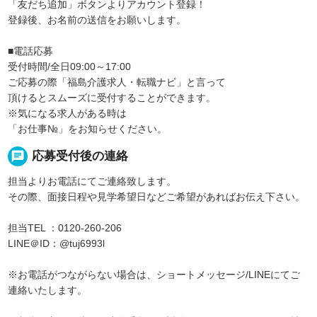
「友だち追加」ボタンよりアカウント登録！
登録後、お名前の送信をお願いします。
■電話応募
受付時間/全日09:00～17:00
ご応募の際「福島介護求人・転職ナビ」と言って
頂けるとスムーズに受付することができます。
※気になる求人がある時は
「お仕事№」をお知らせください。
chat
応募受付後の連絡
担当よりお電話にてご連絡致します。
その際、面接日程や見学希望日などご希望があればお伝え下さい。
担当TEL ：0120-260-206
LINE＠ID：@tuj6993l
※お電話がつながらない場合は、ショートメッセージ/LINEにてご
連絡いたします。