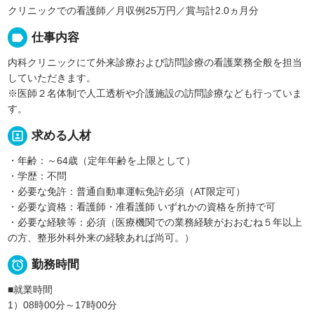
クリニックでの看護師／月収例25万円／賞与計2.0ヵ月分
label
仕事内容
内科クリニックにて外来診療および訪問診療の看護業務全般を担当
していただきます。
※医師２名体制で人工透析や介護施設の訪問診療なども行っていま
す。
portrait
求める人材
・年齢：～64歳（定年年齢を上限として）
・学歴：不問
・必要な免許：普通自動車運転免許必須（AT限定可）
・必要な資格：看護師・准看護師 いずれかの資格を所持で可
・必要な経験等：必須（医療機関での業務経験がおおむね５年以上
の方、整形外科外来の経験あれば尚可。）

勤務時間
■就業時間
1）08時00分～17時00分