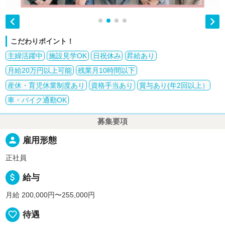


こだわりポイント！
主婦活躍中
施設見学OK
日祝休み
昇給あり
月給20万円以上可能
残業月10時間以下
産休・育児休業制度あり
資格手当あり
賞与あり(年2回以上）
車・バイク通勤OK
募集要項
person
雇用形態
正社員
attach_money
給与
月給 200,000円〜255,000円
favorite_border
待遇