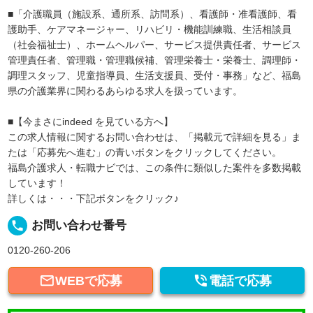
■「介護職員（施設系、通所系、訪問系）、看護師・准看護師、看
護助手、ケアマネージャー、リハビリ・機能訓練職、生活相談員
（社会福祉士）、ホームヘルパー、サービス提供責任者、サービス
管理責任者、管理職・管理職候補、管理栄養士・栄養士、調理師・
調理スタッフ、児童指導員、生活支援員、受付・事務」など、福島
県の介護業界に関わるあらゆる求人を扱っています。
■【今まさにindeed を見ている方へ】
この求人情報に関するお問い合わせは、「掲載元で詳細を見る」ま
たは「応募先へ進む」の青いボタンをクリックしてください。
福島介護求人・転職ナビでは、この条件に類似した案件を多数掲載
しています！
詳しくは・・・下記ボタンをクリック♪
local_phone
お問い合わせ番号
0120-260-206


WEBで応募
電話で応募