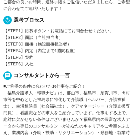
ご都合の良いお時間、連絡手段をご返信いただきましたら、ご希望
に合わせてご連絡いたします！
replay
選考プロセス
【STEP1】応募ボタン・お電話にてお問合わせください。
【STEP2】面談（当社担当者）
【STEP3】面接（施設面接担当者）
【STEP4】内定（内定まで1週間程度）
【STEP5】契約
【STEP6】入社
message
コンサルタントから一言
■ご希望の条件に合わせたお仕事をご紹介！
「福島介護求人・転職ナビ」は、郡山市、福島市、須賀川市、田村
市等を中心とした福島県に特化して介護職（ヘルパー、介護福祉
士）、生活相談員（社会福祉士）、ケアマネージャー（介護支援専
門員）、看護職などの求人をご紹介しています。仕事をする上で、
絶対に欠かせない条件はございませんか？福島県内の豊富な求人デ
ータから専任のコンサルタントがあなたのキャリアやご希望をふま
え、業務内容（介助・扶助・リクリエーション）・勤務地・就業時