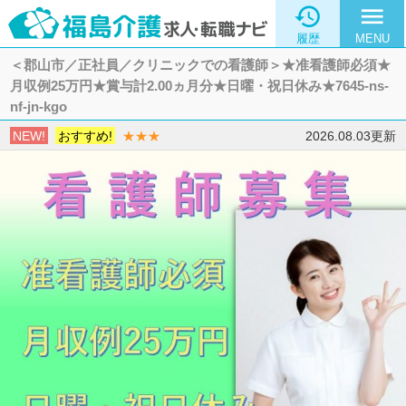

menu
履歴
MENU
＜郡山市／正社員／クリニックでの看護師＞★准看護師必須★
月収例25万円★賞与計2.00ヵ月分★日曜・祝日休み★7645-ns-
nf-jn-kgo
NEW!
おすすめ!
★★★
2026.08.03更新