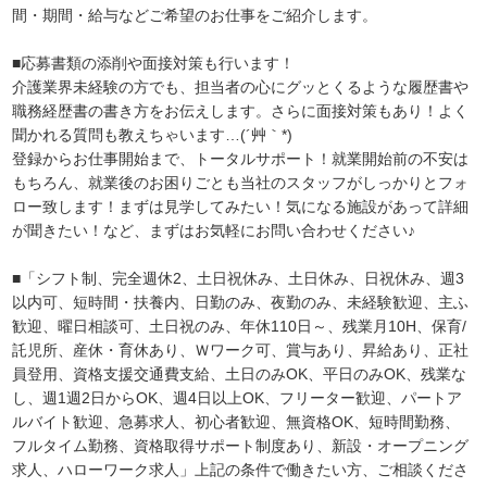
間・期間・給与などご希望のお仕事をご紹介します。
■応募書類の添削や面接対策も行います！
介護業界未経験の方でも、担当者の心にグッとくるような履歴書や
職務経歴書の書き方をお伝えします。さらに面接対策もあり！よく
聞かれる質問も教えちゃいます…(´艸｀*)
登録からお仕事開始まで、トータルサポート！就業開始前の不安は
もちろん、就業後のお困りごとも当社のスタッフがしっかりとフォ
ロー致します！まずは見学してみたい！気になる施設があって詳細
が聞きたい！など、まずはお気軽にお問い合わせください♪
■「シフト制、完全週休2、土日祝休み、土日休み、日祝休み、週3
以内可、短時間・扶養内、日勤のみ、夜勤のみ、未経験歓迎、主ふ
歓迎、曜日相談可、土日祝のみ、年休110日～、残業月10H、保育/
託児所、産休・育休あり、Ｗワーク可、賞与あり、昇給あり、正社
員登用、資格支援交通費支給、土日のみOK、平日のみOK、残業な
し、週1週2日からOK、週4日以上OK、フリーター歓迎、パートア
ルバイト歓迎、急募求人、初心者歓迎、無資格OK、短時間勤務、
フルタイム勤務、資格取得サポート制度あり、新設・オープニング
求人、ハローワーク求人」上記の条件で働きたい方、ご相談くださ