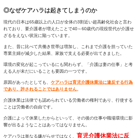
◎なぜケアハラは起きてしまうのか
現代の日本は65歳以上の人口が全体の3割近い超高齢化社会と言わ
れており、要介護者が増えたことで40～60歳代の現役世代が介護せ
ざるをえない状況に陥っています。
また、昔に比べて共働き世帯は増加し、これまで介護を担っていた
専業主婦が減少した結果、家族で支える必要が出てきました。
環境の変化が起こっているにも関わらず、「介護は妻の仕事」と考
える人が未だにいることも要因の一つです。
原因があったとしても、
ケアハラは育児介護休業法に違反する行為
であり、許されることではありません
。
介護休業は法律でも認められている労働者の権利であり、行使する
ことは労働者の自由です。
介護によって休業したからといって、その後の仕事や職場環境に影
響が出るようなことはあってはなりません。
育児介護休業法に反
ケアハラは単なる嫌がらせではなく、