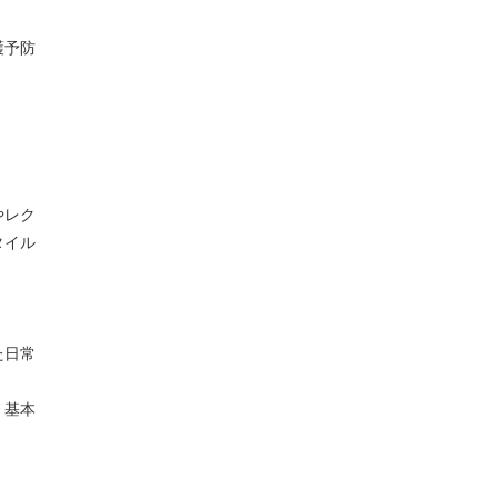
護予防
。
やレク
タイル
た日常
・基本