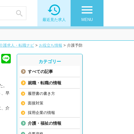

menu

最近見た求人
MENU
介護求人・転職ナビ
>
お役立ち情報
>
介護予防
カテゴリー
すべての記事
就職・転職の情報
た。
う、早
履歴書の書き方
。
面接対策
に、介
採用企業の情報
介護・福祉の情報
必要資格