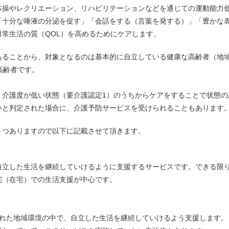
操やレクリエーション、リハビリテーションなどを通じての運動能力
「十分な唾液の分泌を促す」「会話をする（言葉を発する）」「豊かな
常生活の質（QOL）を高めるためにケアします。
ることから、対象となるのは基本的に自立している健康な高齢者（地
高齢者です。
、介護度が低い状態（要介護認定1）のうちからケアをすることで状態の
いと判定された場合に、介護予防サービスを受けられることもあります
つありますので以下に記載させて頂きます。
自立した生活を継続していけるように支援するサービスです。できる限
宅（在宅）での生活支援が中心です。
慣れた地域環境の中で、自立した生活を継続していけるよう支援します。