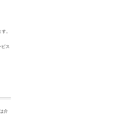
ます。
ービス
は介