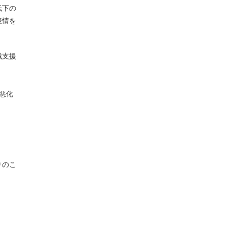
低下の
表情を
域支援
悪化
。
りのこ