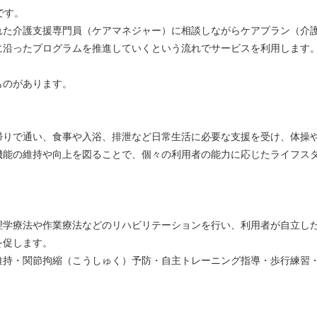
です。
れた介護支援専門員（ケアマネジャー）に相談しながらケアプラン（介
に沿ったプログラムを推進していくという流れでサービスを利用します
ものがあります。
帰りで通い、食事や入浴、排泄など日常生活に必要な支援を受け、体操
機能の維持や向上を図ることで、個々の利用者の能力に応じたライフス
理学療法や作業療法などのリハビリテーションを行い、利用者が自立し
を促します。
維持・関節拘縮（こうしゅく）予防・自主トレーニング指導・歩行練習