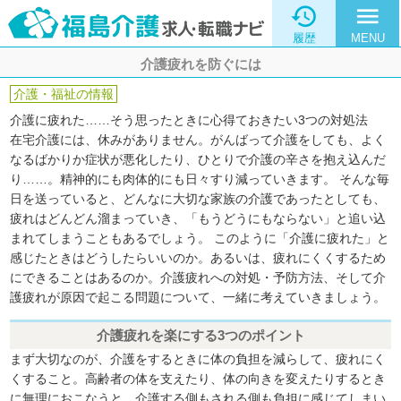

menu
履歴
MENU
介護疲れを防ぐには
介護・福祉の情報
介護に疲れた……そう思ったときに心得ておきたい3つの対処法
在宅介護には、休みがありません。がんばって介護をしても、よく
なるばかりか症状が悪化したり、ひとりで介護の辛さを抱え込んだ
り……。精神的にも肉体的にも日々すり減っていきます。 そんな毎
日を送っていると、どんなに大切な家族の介護であったとしても、
疲れはどんどん溜まっていき、「もうどうにもならない」と追い込
まれてしまうこともあるでしょう。 このように「介護に疲れた」と
感じたときはどうしたらいいのか。あるいは、疲れにくくするため
にできることはあるのか。介護疲れへの対処・予防方法、そして介
護疲れが原因で起こる問題について、一緒に考えていきましょう。
介護疲れを楽にする3つのポイント
まず大切なのが、介護をするときに体の負担を減らして、疲れにく
くすること。高齢者の体を支えたり、体の向きを変えたりするとき
に無理におこなうと、介護する側もされる側も負担に感じてしまい