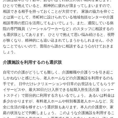
ひとりで抱えていると、精神的に疲れが溜まってしまいますので、
相談できる相手を持っておくことが大切です。 家族の協力を仰ぐこ
とは第一として、市町村に設けられている地域包括センターや介護
相談専用の窓口を活用してもよいでしょう。また、通院している病
院の専門職員（ソーシャルワーカーなど）のスタッフに相談するの
も選択肢としてあります。 ひとりで抱えて思い悩み続けると、視野
が狭くなり、精神的にも追い込まれてしまうかもしれません。小さ
なことでもいいので、普段から誰かに相談するよう心がけておきま
しょう。
介護施設を利用するのも選択肢
自宅での介護がどうしても難しく、介護離職や介護うつを引き起こ
しかねないと感じたら、老人ホームなどの介護施設を利用するのも
手です。 日中だけレクリエーションや日常のお世話をしてもらうデ
イサービスや、最大30日だけ入所できる短期入所生活介護（ショー
トステイ）で部分的に利用する方もいるでしょう。 あるいは料金は
多少かかりますが、有料老人ホームや特別養護老人ホームなど、完
全に生活の場を移すという選択肢もあります。本人の介護度や、家
庭の状況などで判断しましょう。 このような介護施設を利用するこ