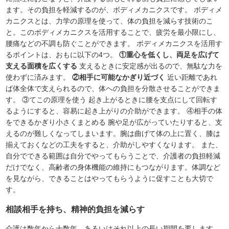
ます。その負担を軽減するのが、ボディメカニクスです。 ボディメ
カニクスとは、力学の原理を使って、体の負担を減らす技術のこ
と。このボディメカニクスを活用することで、疲労を最小限にし、
腰痛などの不調も防ぐことができます。 ボディメカニクスを活用す
るポイントは、おもに以下の4つ。
①重心を低くし、両足を広げて
支える面積を広くする
支えるときに安定感が出るので、無駄な力を
使わずに済みます。
②相手に可能なかぎり近づく
近い距離であれ
ば体全体で支えられるので、体への負担を分散させることができま
す。 ③てこの原理を使う 起き上がるときに腰を支点にして回転す
るようにすると、容易に起き上がりの介助ができます。 ④相手の体
をできるかぎり小さくまとめる 腕や足が広がっていたりすると、支
えるのが難しくなってしまいます。腕は曲げて体の上に置く、膝は
揃えておくなどの工夫をすると、介助がしやすくなります。 また、
自分でできる範囲は自分でやってもらうことで、介護者の負担軽減
だけでなく、高齢者の身体機能の維持にもつながります。体調など
を見ながら、できることはやってもらうように促すことも大切で
す。
相談相手を持ち、精神的負担を減らす
介護は数年から十数年、あるいはそれ以上の長い期間を要します。