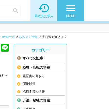

menu

最近見た求人
MENU
・転職ナビ
>
お役立ち情報
>
実務者研修とは？
カテゴリー
すべての記事
就職・転職の情報
のキャ
履歴書の書き方
面接対策
採用企業の情報
介護・福祉の情報
必要資格