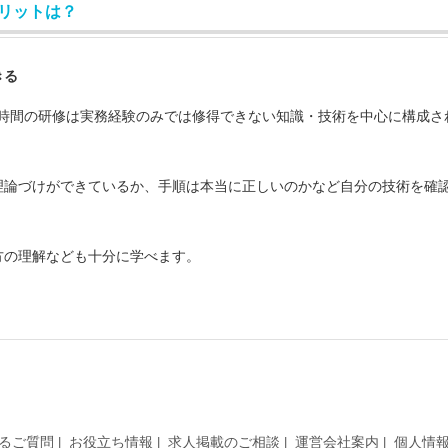
リットは？
きる
50時間の研修は実務経験のみでは修得できない知識・技術を中心に構成さ
理論づけができているか、手順は本当に正しいのかなど自分の技術を確
方の理解なども十分に学べます。
るご質問
お役立ち情報
求人掲載のご相談
運営会社案内
個人情