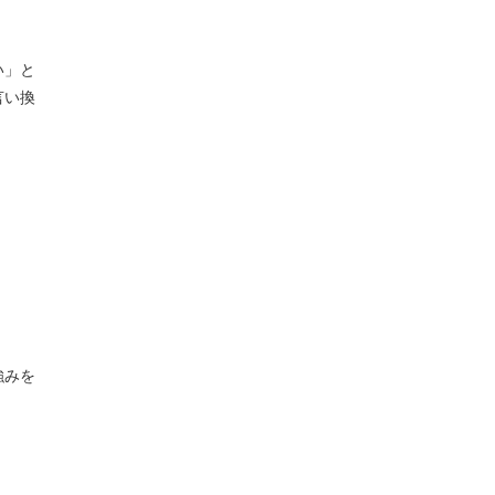
い」と
言い換
。
強みを