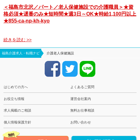
＜福島市北沢／パート／老人保健施設での介護職員＞★資
格必須★遅番のみ★短時間★週3日～OK★時給1,100円以上
★855-ca-np-kh-kyo
続きを読む >>
福島介護求人・転職ナビ
介護老人保健施設
はじめての方へ
よくあるご質問
お役立ち情報
運営会社案内
求人掲載のご相談
無料お仕事相談
個人情報保護方針
お問い合わせ
無料