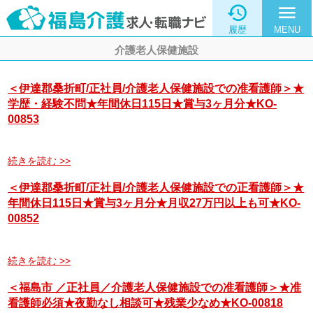

menu
履歴
MENU
介護老人保健施設
＜伊達郡桑折町/正社員/介護老人保健施設での准看護師＞★
学歴・経験不問★年間休日115日★賞与3ヶ月分★KO-
00853
続きを読む >>
＜伊達郡桑折町/正社員/介護老人保健施設での正看護師＞★
年間休日115日★賞与3ヶ月分★月収27万円以上も可★KO-
00852
続きを読む >>
＜福島市 ／正社員／介護老人保健施設での准看護師＞★准
看護師必須★夜勤なし相談可★残業少なめ★KO-00818