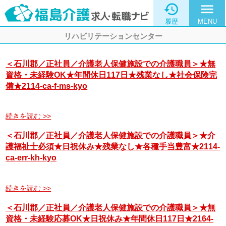

menu
履歴
MENU
リハビリテーションセンター
＜石川郡／正社員／介護老人保健施設での介護職員＞★無
資格・未経験OK★年間休日117日★残業なし★社会保険完
備★2114-ca-f-ms-kyo
続きを読む >>
＜石川郡／正社員／介護老人保健施設での介護職員＞★介
護福祉士必須★日祝休み★残業なし★各種手当豊富★2114-
ca-err-kh-kyo
続きを読む >>
＜石川郡／正社員／介護老人保健施設での介護職員＞★無
資格・未経験応募OK★日祝休み★年間休日117日★2164-