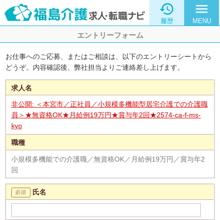

menu
履歴
MENU
エントリーフォーム
お仕事へのご応募、またはご相談は、以下のエントリーシートから
どうぞ。内容確認後、弊社担当よりご連絡差し上げます。
求人名
非公開: ＜本宮市／正社員／小規模多機能型居宅介護での介護職
員＞★無資格OK★月給例19万円★賞与年2回★2574-ca-f-ms-
kyo
職種
小規模多機能での介護職／無資格OK／月給例19万円／賞与年2
回
氏名