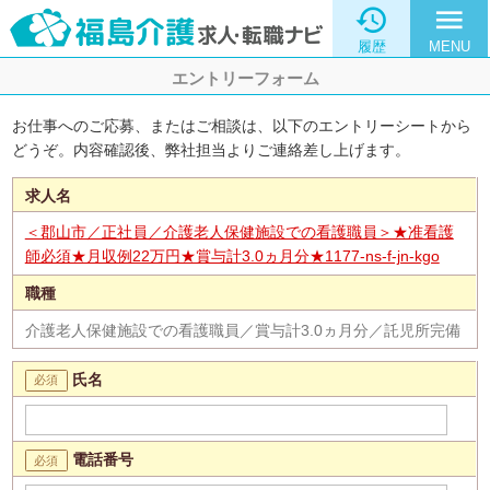

menu
履歴
MENU
エントリーフォーム
お仕事へのご応募、またはご相談は、以下のエントリーシートから
どうぞ。内容確認後、弊社担当よりご連絡差し上げます。
求人名
＜郡山市／正社員／介護老人保健施設での看護職員＞★准看護
師必須★月収例22万円★賞与計3.0ヵ月分★1177-ns-f-jn-kgo
職種
介護老人保健施設での看護職員／賞与計3.0ヵ月分／託児所完備
氏名
電話番号