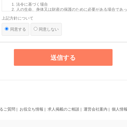
法令に基づく場合
人の生命、身体又は財産の保護のために必要がある場合であ
を得ることが困難であるとき
上記方針について
公衆衛生の向上又は児童の健全な育成の推進のために特に必
って、本人の同意を得ることが困難であるとき
同意する
同意しない
国の機関若しくは地方公共団体又はその委託を受けた者が法
遂行することに対して協力する必要がある場合であって、本
とによって当該事務の遂行に支障を及ぼすおそれがあるとき
【第三者への提供】
送信する
弊社は法律で定められている場合を除いて、応募者の個人情報を当
得ず第三者に提供・委託することはありません。ただし、官公庁等
により個人情報について開示が求められた場合は、関係法令に反し
て、応募者の同意なく応募内容を提供することがあります。
【提供の任意性】
応募者が弊社に対して個人情報を提供することは任意です。ただし
されない場合には、採用の検討ができない場合がありますので、あ
ださい。
【個人情報の開示等について】
るご質問
お役立ち情報
求人掲載のご相談
運営会社案内
個人情
貴殿には、貴殿の個人情報の利用目的の通知、開示、内容の訂正・
の停止、消去及び第三者への提供の停止（以下、「開示等」という
た場合には、遅滞なく対応します。