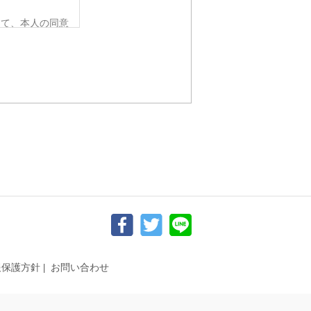
って、本人の同意
要がある場合であ
令の定める事務を
人の同意を得るこ
該応募者の同意を
から法的な手続き
ない範囲におい
、個人情報を提供
らかじめご了承く
報保護方針
お問い合わせ
追加・削除、利用
。）の求めがあっ