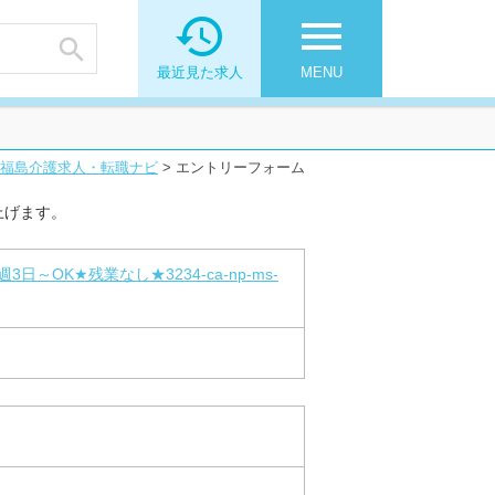

menu

最近見た求人
MENU
福島介護求人・転職ナビ
>
エントリーフォーム
上げます。
OK★残業なし★3234-ca-np-ms-