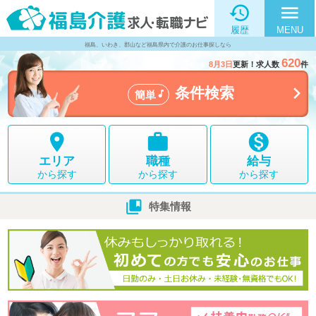

menu
履歴
MENU
福島、いわき、郡山など福島県内で介護のお仕事探しなら
620
8月3日
更新！求人数
件

条件検索

簡単



エリア
職種
給与
から探す
から探す
から探す

特集情報