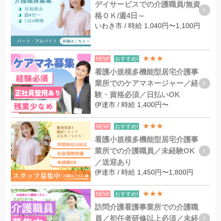
デイサービスでの介護職員/無資
格ＯＫ/週4日～
いわき市 / 時給 1,040円〜1,100円
★★★
NEW!
おすすめ!
看護小規模多機能型居宅介護事
業所でのケアマネージャー／経
験・資格必須／日払いOK
伊達市 / 時給 1,400円〜
★★★
NEW!
おすすめ!
看護小規模多機能型居宅介護事
業所での介護職員／未経験OK
／送迎あり
伊達市 / 時給 1,450円〜1,800円
★★★
NEW!
おすすめ!
訪問介護看護事業所での介護職
員／初任者研修以上必須／未経