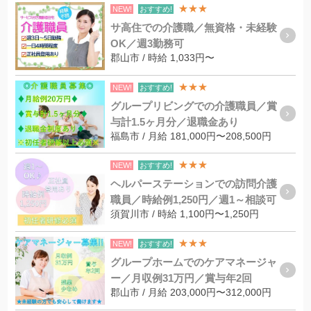
★★★
NEW!
おすすめ!
サ高住での介護職／無資格・未経験
OK／週3勤務可
郡山市 / 時給 1,033円〜
★★★
NEW!
おすすめ!
グループリビングでの介護職員／賞
与計1.5ヶ月分／退職金あり
福島市 / 月給 181,000円〜208,500円
★★★
NEW!
おすすめ!
ヘルパーステーションでの訪問介護
職員／時給例1,250円／週1～相談可
須賀川市 / 時給 1,100円〜1,250円
★★★
NEW!
おすすめ!
グループホームでのケアマネージャ
ー／月収例31万円／賞与年2回
郡山市 / 月給 203,000円〜312,000円