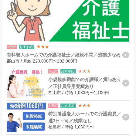
★★★
NEW!
おすすめ!
有料老人ホームでの介護福祉士／経験不問／残業少なめ
郡山市 / 月給 223,000円〜292,000円
★★★
NEW!
おすすめ!
小規模多機能での介護職／賞与あり
／正社員登用実績あり
郡山市 / 時給 1,033円〜1,100円
★★★
NEW!
おすすめ!
特別養護老人ホームでの介護職員／
週3日～可／残業なし
福島市 / 時給 1,060円〜