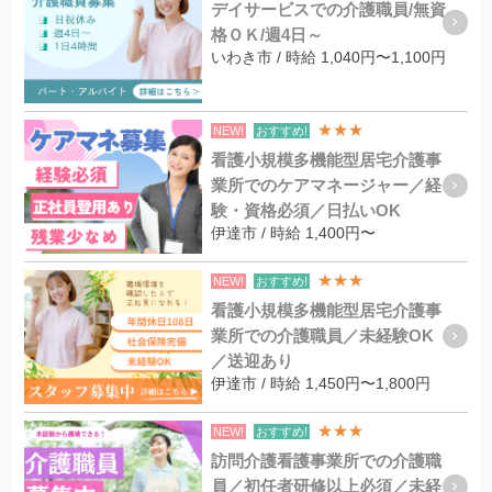
デイサービスでの介護職員/無資
格ＯＫ/週4日～
いわき市 / 時給 1,040円〜1,100円
★★★
NEW!
おすすめ!
看護小規模多機能型居宅介護事
業所でのケアマネージャー／経
験・資格必須／日払いOK
伊達市 / 時給 1,400円〜
★★★
NEW!
おすすめ!
看護小規模多機能型居宅介護事
業所での介護職員／未経験OK
／送迎あり
伊達市 / 時給 1,450円〜1,800円
★★★
NEW!
おすすめ!
訪問介護看護事業所での介護職
員／初任者研修以上必須／未経