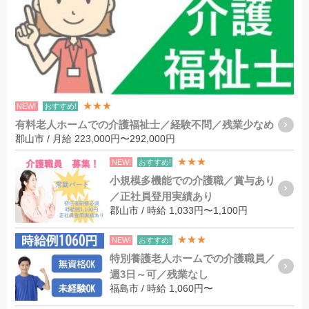
★★★
NEW!
おすすめ!
有料老人ホームでの介護福祉士／経験不問／残業少なめ
郡山市 / 月給 223,000円〜292,000円
★★★
NEW!
おすすめ!
小規模多機能での介護職／賞与あり
／正社員登用実績あり
郡山市 / 時給 1,033円〜1,100円
★★★
NEW!
おすすめ!
特別養護老人ホームでの介護職員／
週3日～可／残業なし
福島市 / 時給 1,060円〜