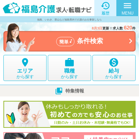

menu
履歴
MENU
福島、いわき、郡山など福島県内で介護のお仕事探しなら
620
8月3日
更新！求人数
件

条件検索

簡単



エリア
職種
給与
から探す
から探す
から探す

特集情報