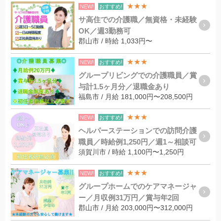
★★★
NEW!
おすすめ!
サ高住での介護職／無資格・未経験
OK／週3勤務可
郡山市 / 時給 1,033円〜
★★★
NEW!
おすすめ!
グループリビングでの介護職員／賞
与計1.5ヶ月分／退職金あり
福島市 / 月給 181,000円〜208,500円
★★★
NEW!
おすすめ!
ヘルパーステーションでの訪問介護
職員／時給例1,250円／週1～相談可
須賀川市 / 時給 1,100円〜1,250円
★★★
NEW!
おすすめ!
グループホームでのケアマネージャ
ー／月収例31万円／賞与年2回
郡山市 / 月給 203,000円〜312,000円