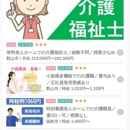
★★★
NEW!
おすすめ!
有料老人ホームでの介護福祉士／経験不問／残業少なめ
郡山市 / 月給 223,000円〜292,000円
★★★
NEW!
おすすめ!
小規模多機能での介護職／賞与あり
／正社員登用実績あり
郡山市 / 時給 1,033円〜1,100円
★★★
NEW!
おすすめ!
特別養護老人ホームでの介護職員／
週3日～可／残業なし
福島市 / 時給 1,060円〜