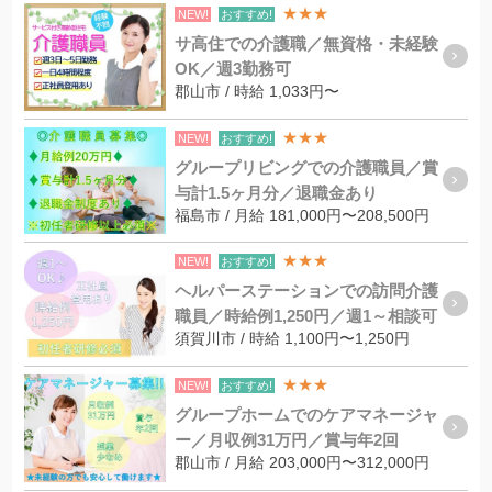
★★★
NEW!
おすすめ!
サ高住での介護職／無資格・未経験
OK／週3勤務可
郡山市 / 時給 1,033円〜
★★★
NEW!
おすすめ!
グループリビングでの介護職員／賞
与計1.5ヶ月分／退職金あり
福島市 / 月給 181,000円〜208,500円
★★★
NEW!
おすすめ!
ヘルパーステーションでの訪問介護
職員／時給例1,250円／週1～相談可
須賀川市 / 時給 1,100円〜1,250円
★★★
NEW!
おすすめ!
グループホームでのケアマネージャ
ー／月収例31万円／賞与年2回
郡山市 / 月給 203,000円〜312,000円