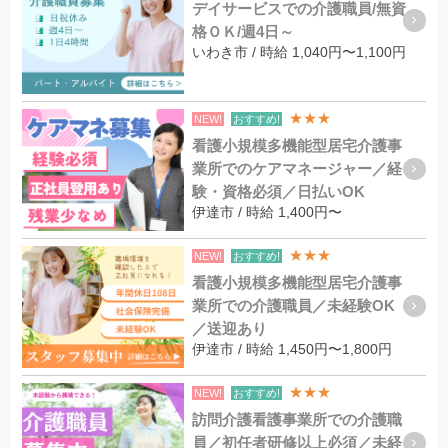
デイサービスでの介護職員/無資
格ＯＫ/週4日～
いわき市 / 時給 1,040円〜1,100円
★★★
NEW!
おすすめ!
看護小規模多機能型居宅介護事
業所でのケアマネージャー／経
験・資格必須／日払いOK
伊達市 / 時給 1,400円〜
★★★
NEW!
おすすめ!
看護小規模多機能型居宅介護事
業所での介護職員／未経験OK
／送迎あり
伊達市 / 時給 1,450円〜1,800円
★★★
NEW!
おすすめ!
訪問介護看護事業所での介護職
員／初任者研修以上必須／未経