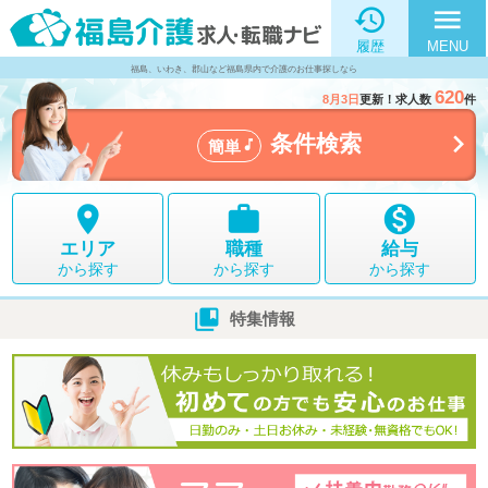

menu
履歴
MENU
福島、いわき、郡山など福島県内で介護のお仕事探しなら
620
8月3日
更新！求人数
件

条件検索

簡単



エリア
職種
給与
から探す
から探す
から探す

特集情報