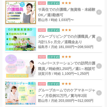
★★★
NEW!
おすすめ!
サ高住での介護職／無資格・未経験
OK／週3勤務可
郡山市 / 時給 1,033円〜
★★★
NEW!
おすすめ!
グループリビングでの介護職員／賞
与計1.5ヶ月分／退職金あり
福島市 / 月給 181,000円〜208,500円
★★★
NEW!
おすすめ!
ヘルパーステーションでの訪問介護
職員／時給例1,250円／週1～相談可
須賀川市 / 時給 1,100円〜1,250円
★★★
NEW!
おすすめ!
グループホームでのケアマネージャ
ー／月収例31万円／賞与年2回
郡山市 / 月給 203,000円〜312,000円