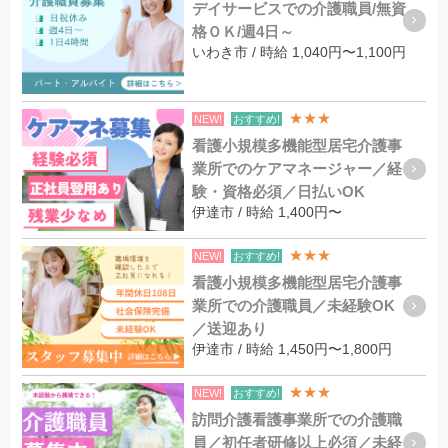
デイサービスでの介護職員/無資
格ＯＫ/週4日～
いわき市 / 時給 1,040円〜1,100円
★★★
NEW!
おすすめ!
看護小規模多機能型居宅介護事
業所でのケアマネージャー／経
験・資格必須／日払いOK
伊達市 / 時給 1,400円〜
★★★
NEW!
おすすめ!
看護小規模多機能型居宅介護事
業所での介護職員／未経験OK
／送迎あり
伊達市 / 時給 1,450円〜1,800円
★★★
NEW!
おすすめ!
訪問介護看護事業所での介護職
員／初任者研修以上必須／未経