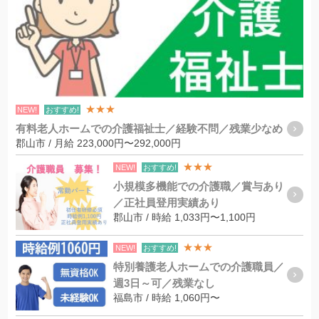
★★★
NEW!
おすすめ!
有料老人ホームでの介護福祉士／経験不問／残業少なめ
郡山市 / 月給 223,000円〜292,000円
★★★
NEW!
おすすめ!
小規模多機能での介護職／賞与あり
／正社員登用実績あり
郡山市 / 時給 1,033円〜1,100円
★★★
NEW!
おすすめ!
特別養護老人ホームでの介護職員／
週3日～可／残業なし
福島市 / 時給 1,060円〜