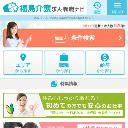

menu
履歴
MENU
福島、いわき、郡山など福島県内で介護のお仕事探しなら
620
8月10日
更新！求人数
件

条件検索

簡単



エリア
職種
給与
から探す
から探す
から探す

特集情報